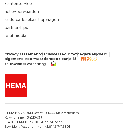
klantenservice
actievoorwaarden
saldo cadeaukaart opvragen
partnerships
retail media
privacy statement
disclaimer
security
toegankelijkheid
algemene voorwaarden
cookies
nix 18
thuiswinkel waarborg
HEMA B.V., NDSM-straat 10,1033 SB Amsterdam
KvK-nummer: 34215639
IBAN: HEMA NL67INGB0651607663
Btw-identificatienummer: NL814217412B01