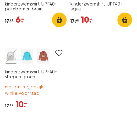
kinderzwemshirt UPF40+
kinderzwemshirt UPF40+
palmbomen bruin
aqua
6
.
10
.
–
–
17
.
17
.
49
49
korting
kinderzwemshirt UPF40+
strepen groen
niet online, bekijk
winkelvoorraad
10
.
–
17
.
49