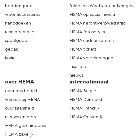
beddengoed
folder via Whatsapp ontvangen
woonaccessoires
HEMA op social media
handdoeken
HEMA herontwerpwedstrijd
raamdecoratie
HEMA fotoservice
speelgoed
HEMA cadeaukaarten
gebak
HEMA tickets
koffie
HEMA verzekeringen
inspiratie
nieuws
over HEMA
internationaal
over ons bedrijf
HEMA België
werken bij HEMA
HEMA Duitsland
duurzaamheid
HEMA Frankrijk
nieuws en pers
HEMA Oostenrijk
HEMA geschiedenis
HEMA zakelijk