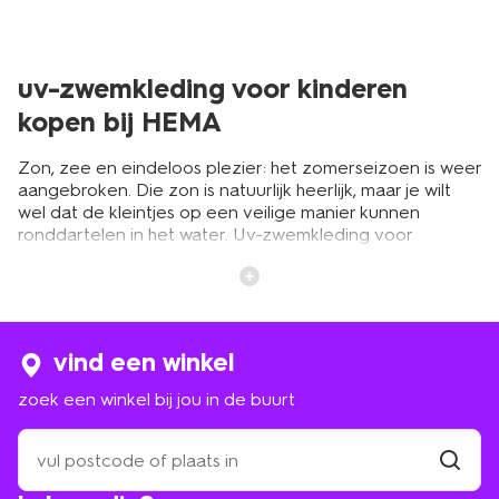
uv-zwemkleding voor kinderen
kopen bij HEMA
Zon, zee en eindeloos plezier: het zomerseizoen is weer
aangebroken. Die zon is natuurlijk heerlijk, maar je wilt
wel dat de kleintjes op een veilige manier kunnen
ronddartelen in het water. Uv-zwemkleding voor
kinderen helpt daarbij. Bij HEMA kun je terecht voor uv-
zwemkleding voor jongens en meisjes met UPF 50+. Van
uv-zwemkleding voor baby's
tot een uv-shirt voor
oudere kinderen, je bekijkt én bestelt het gehele
aanbod op hema.nl. Of kom langs in een van onze
vind een winkel
HEMA-winkels. Alles voor een fijne zomer!
zoek een winkel bij jou in de buurt
veilig de zon in met een uv-shirt
zoek
een
voor je kind
winkel
vind