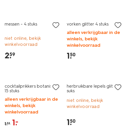
laag geprijsd
messen - 4 stuks
vorken glitter 4 stuks
alleen verkrijgbaar in de
niet online, bekijk
winkels, bekijk
winkelvoorraad
winkelvoorraad
2
.
1
.
59
50
sale
cocktailprikkers botanisch -
herbruikbare lepels glitter 4
15 stuks
suks
alleen verkrijgbaar in de
niet online, bekijk
winkels, bekijk
winkelvoorraad
winkelvoorraad
1
.
1
.
–
50
1
.
39