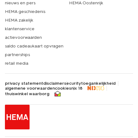
nieuws en pers
HEMA Oostenrijk
HEMA geschiedenis
HEMA zakelijk
klantenservice
actievoorwaarden
saldo cadeaukaart opvragen
partnerships
retail media
privacy statement
disclaimer
security
toegankelijkheid
algemene voorwaarden
cookies
nix 18
thuiswinkel waarborg