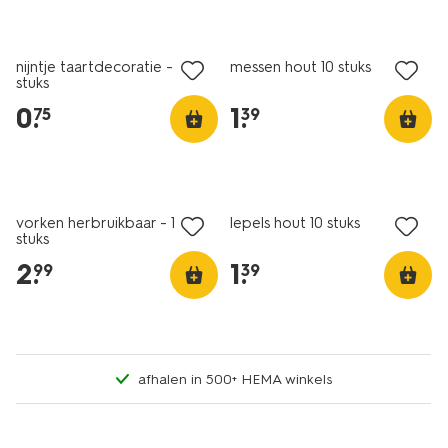
laag geprijsd
nijntje taartdecoratie - 10
messen hout 10 stuks
stuks
0
.
1
.
75
39
vorken herbruikbaar - 10
lepels hout 10 stuks
stuks
2
.
1
.
99
39
afhalen in 500+ HEMA winkels