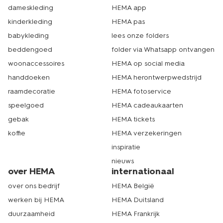
dan 500 winkels in Nederland. Er zit dus altijd een
dameskleding
HEMA app
HEMA-winkel bij jou in de buurt. In de winkel bekijk je de
kinderkleding
HEMA pas
verschillende soorten bestek zelf, zodat je precies weet
wat bij jouw feestje past. Bestel je liever online? Dan heb
babykleding
lees onze folders
je snel alles in huis. Dat is echt HEMA.
beddengoed
folder via Whatsapp ontvangen
woonaccessoires
HEMA op social media
handdoeken
HEMA herontwerpwedstrijd
raamdecoratie
HEMA fotoservice
speelgoed
HEMA cadeaukaarten
gebak
HEMA tickets
koffie
HEMA verzekeringen
inspiratie
nieuws
over HEMA
internationaal
over ons bedrijf
HEMA België
werken bij HEMA
HEMA Duitsland
duurzaamheid
HEMA Frankrijk