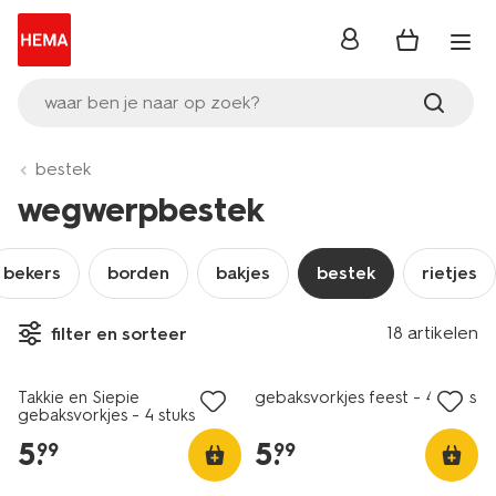
inloggen
waar ben je naar op zoek?
bestek
wegwerpbestek
bekers
borden
bakjes
bestek
rietjes
18 artikelen
filter en sorteer
2+1 gratis
2+1 gratis
Takkie en Siepie
gebaksvorkjes feest - 4 stuks
gebaksvorkjes - 4 stuks
5
.
5
.
99
99