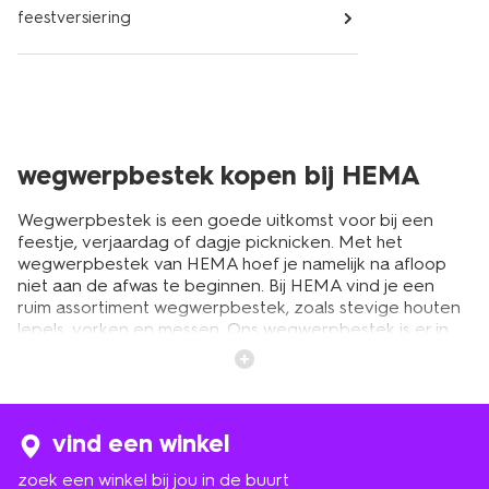
feestversiering
wegwerpbestek kopen bij HEMA
Wegwerpbestek is een goede uitkomst voor bij een
feestje, verjaardag of dagje picknicken. Met het
wegwerpbestek van HEMA hoef je namelijk na afloop
niet aan de afwas te beginnen. Bij HEMA vind je een
ruim assortiment wegwerpbestek, zoals stevige houten
lepels, vorken en messen. Ons wegwerpbestek is er in
verschillende materialen en sets, zodat je altijd vindt wat
past bij jouw gelegenheid. In deze tekst lees je meer
over de verschillende soorten wegwerpbestek die
HEMA aanbiedt.
vind een winkel
zoek een winkel bij jou in de buurt
houten bestek voor een feestje