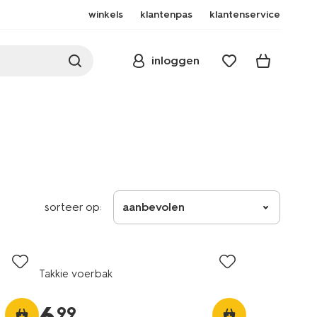
winkels
klantenpas
klantenservice
inloggen
sorteer op:
aanbevolen
Takkie voerbak
99