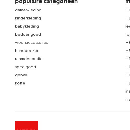
populaire categorieën
m
dameskleding
H
kinderkleding
H
babykleding
le
beddengoed
fo
woonaccessoires
HE
handdoeken
HE
raamdecoratie
HE
speelgoed
HE
gebak
HE
koffie
HE
in
ni