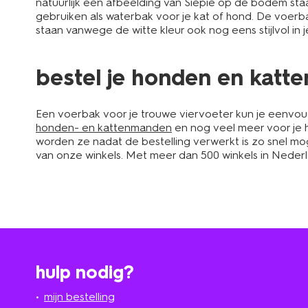
natuurlijk een afbeelding van Siepie op de bodem st
gebruiken als waterbak voor je kat of hond. De voer
staan vanwege de witte kleur ook nog eens stijlvol in je
bestel je honden en katt
Een voerbak voor je trouwe viervoeter kun je eenvoud
honden- en kattenmanden
en nog veel meer voor je h
worden ze nadat de bestelling verwerkt is zo snel moge
van onze winkels. Met meer dan 500 winkels in Nederlan
hulp nodig?
mijn bestelling