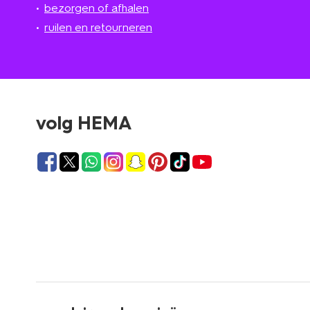
bezorgen of afhalen
ruilen en retourneren
volg HEMA