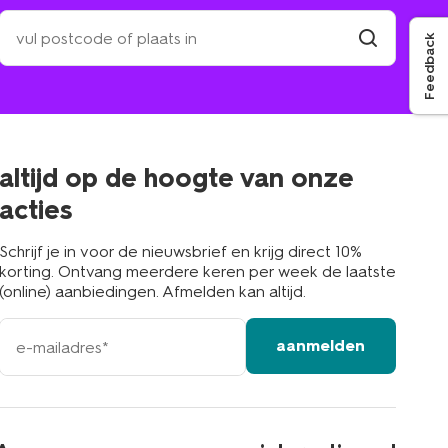
zoek
een
Feedback
winkel
vind
winkel
bij
jou
in
de
buurt
altijd op de hoogte van onze
acties
Schrijf je in voor de nieuwsbrief en krijg direct 10%
korting. Ontvang meerdere keren per week de laatste
(online) aanbiedingen. Afmelden kan altijd.
e-
aanmelden
mailadres