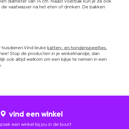
een diameter van 14 cm. Naast voerbak kun je ze ook
 de vaatwasser na het eten of drinken. De bakken
 huisdieren.Vind leuke
katten- en hondenspeeltjes
,
mee! Stop de producten in je winkelmandje, dan
ijk ook altijd welkom om een kijkje te nemen in een
.
vind een winkel
zoek een winkel bij jou in de buurt