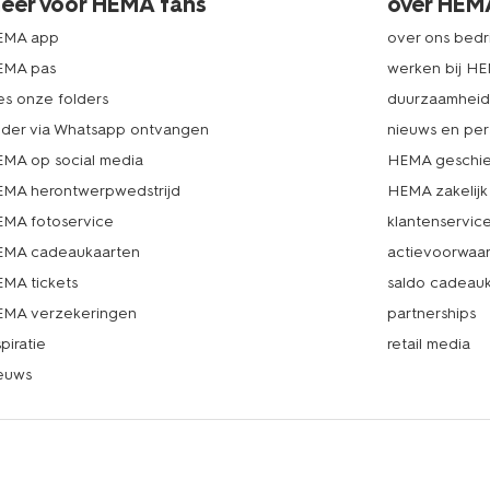
eer voor HEMA fans
over HEM
EMA app
over ons bedri
EMA pas
werken bij H
es onze folders
duurzaamhei
lder via Whatsapp ontvangen
nieuws en per
MA op social media
HEMA geschie
MA herontwerpwedstrijd
HEMA zakelijk
MA fotoservice
klantenservic
MA cadeaukaarten
actievoorwaa
MA tickets
saldo cadeau
MA verzekeringen
partnerships
spiratie
retail media
euws