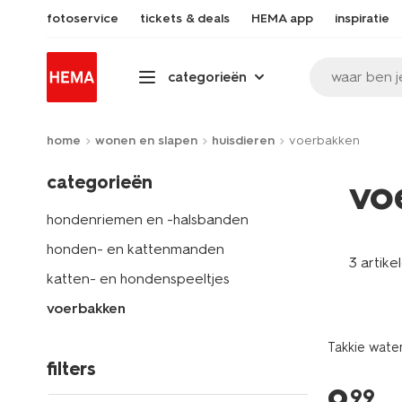
fotoservice
tickets & deals
HEMA app
inspiratie
waar ben j
categorieën
home
wonen en slapen
huisdieren
voerbakken
categorieën
vo
hondenriemen en -halsbanden
honden- en kattenmanden
3 artike
katten- en hondenspeeltjes
voerbakken
Takkie wate
filters
99