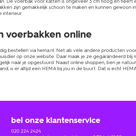
aan. De voerbak voor katten is ongeveer 3 cm hoog en heeft 
bakken zijn gemakkelijk schoon te maken en kunnen gewoon in
 interieur.
en voerbakken online
ig bestellen via hema.nl. Net als vele andere producten voor
uisdier op onze website. Daar maak je ze gegarandeerd blij 
lijk naar je opgestuurd. Naast online shoppen, ben je natuurl
d, is er altijd een HEMA bij jou in de buurt. Dat is echt HEMA
bel onze klantenservice
020 224 2424