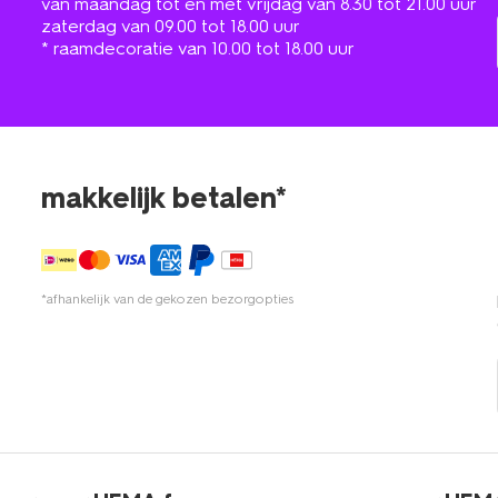
van maandag tot en met vrijdag van 8.30 tot 21.00 uur
zaterdag van 09.00 tot 18.00 uur
* raamdecoratie van 10.00 tot 18.00 uur
makkelijk betalen*
*afhankelijk van de gekozen bezorgopties