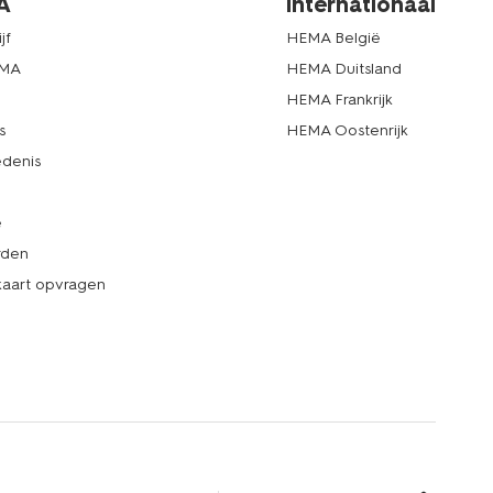
A
internationaal
jf
HEMA België
EMA
HEMA Duitsland
d
HEMA Frankrijk
s
HEMA Oostenrijk
denis
e
rden
kaart opvragen