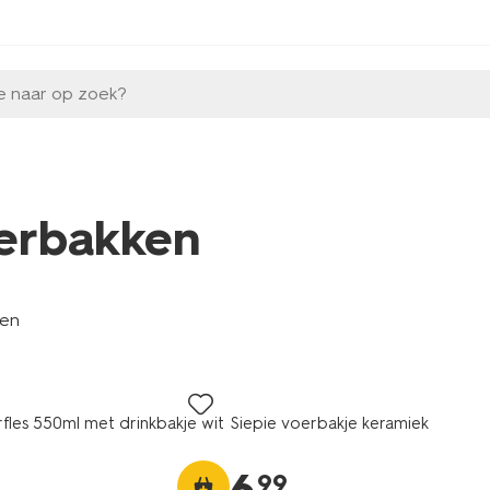
e naar op zoek?
erbakken
len
rfles 550ml met drinkbakje wit
Siepie voerbakje keramiek
99