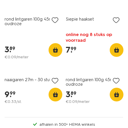
3+1 gratis
met je HEMA pas
rond lintgaren 100g 45m
Siepie haakset
oudroze
online nog 8 stuks op
voorraad
3
.
7
.
89
99
€
0
.
09
/meter
2+1 gratis
3+1 gratis
met je HEMA pas
met je HEMA pas
naaigaren 27m - 30 stuks
rond lintgaren 100g 45m
oudroze
9
.
3
.
99
89
€
0
.
33
/st.
€
0
.
09
/meter
afhalen in 500+ HEMA winkels