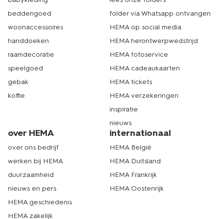
beddengoed
folder via Whatsapp ontvangen
woonaccessoires
HEMA op social media
handdoeken
HEMA herontwerpwedstrijd
raamdecoratie
HEMA fotoservice
speelgoed
HEMA cadeaukaarten
gebak
HEMA tickets
koffie
HEMA verzekeringen
inspiratie
nieuws
over HEMA
internationaal
over ons bedrijf
HEMA België
werken bij HEMA
HEMA Duitsland
duurzaamheid
HEMA Frankrijk
nieuws en pers
HEMA Oostenrijk
HEMA geschiedenis
HEMA zakelijk