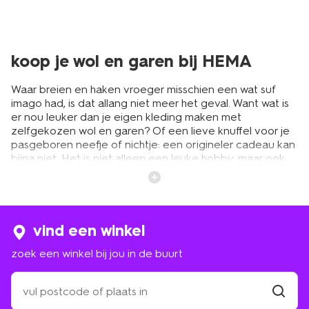
koop je wol en garen bij HEMA
Waar breien en haken vroeger misschien een wat suf
imago had, is dat allang niet meer het geval. Want wat is
er nou leuker dan je eigen kleding maken met
zelfgekozen wol en garen? Of een lieve knuffel voor je
pasgeboren neefje of nichtje: een origineler cadeau kan
bijna niet. Het is niet alleen een leuke hobby, maar ook
erg nuttig. Bij HEMA kun je terecht voor een uitgebreid
en wisselend assortiment goedkope wol en garen. Of je
nu een knuffel wil haken of een warme trui gaat breien,
dankzij ons ruime aanbod slaag je gegarandeerd.
vind een winkel
zoek een winkel bij jou in de buurt
maak je keuze uit brei- of
haakgaren
zoek
een
winkel
vind
Bolletjes wol zijn er in vele soorten en maten. Welk wol