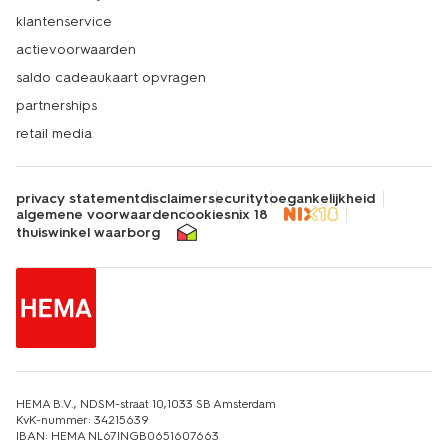
klantenservice
actievoorwaarden
saldo cadeaukaart opvragen
partnerships
retail media
privacy statement
disclaimer
security
toegankelijkheid
algemene voorwaarden
cookies
nix 18
thuiswinkel waarborg
HEMA B.V., NDSM-straat 10,1033 SB Amsterdam
KvK-nummer: 34215639
IBAN: HEMA NL67INGB0651607663