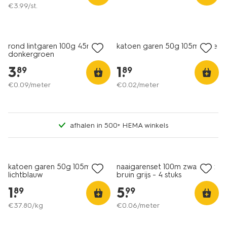
€
3
.
99
/st.
3+1 gratis
3+1 gratis
met je HEMA pas
met je HEMA pas
rond lintgaren 100g 45m
katoen garen 50g 105m roze
donkergroen
3
.
1
.
89
89
€
0
.
09
/meter
€
0
.
02
/meter
afhalen in 500+ HEMA winkels
3+1 gratis
2+1 gratis
met je HEMA pas
met je HEMA pas
katoen garen 50g 105m
naaigarenset 100m zwart wit
lichtblauw
bruin grijs - 4 stuks
1
.
5
.
89
99
€
37
.
80
/kg
€
0
.
06
/meter
3+1 gratis
3+1 gratis
met je HEMA pas
met je HEMA pas