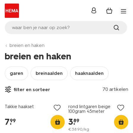
inloggen
waar ben je naar op zoek?
breien en haken
breien en haken
garen
breinaalden
haaknaalden
3+1 gratis
70 artikelen
filter en sorteer
met je HEMA pas
Takkie haakset
rond lintgaren beige
100gram 45meter
7
.
3
.
99
89
€
38
.
90
/kg