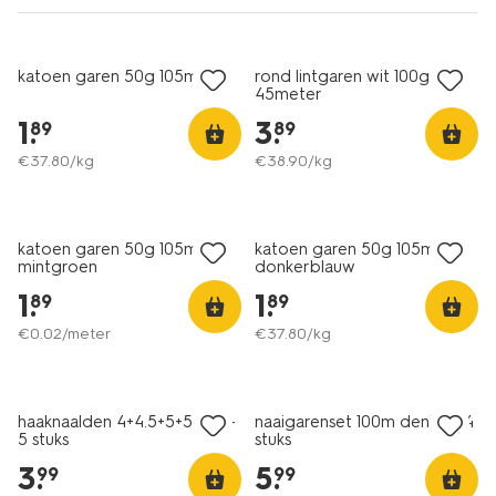
3+1 gratis
3+1 gratis
met je HEMA pas
met je HEMA pas
katoen garen 50g 105m wit
rond lintgaren wit 100gram
45meter
1
.
3
.
89
89
€
37
.
80
/kg
€
38
.
90
/kg
3+1 gratis
3+1 gratis
met je HEMA pas
met je HEMA pas
katoen garen 50g 105m
katoen garen 50g 105m
mintgroen
donkerblauw
1
.
1
.
89
89
€
0
.
02
/meter
€
37
.
80
/kg
2+1 gratis
met je HEMA pas
haaknaalden 4+4.5+5+5.5+6 -
naaigarenset 100m denim - 4
5 stuks
stuks
3
.
5
.
99
99