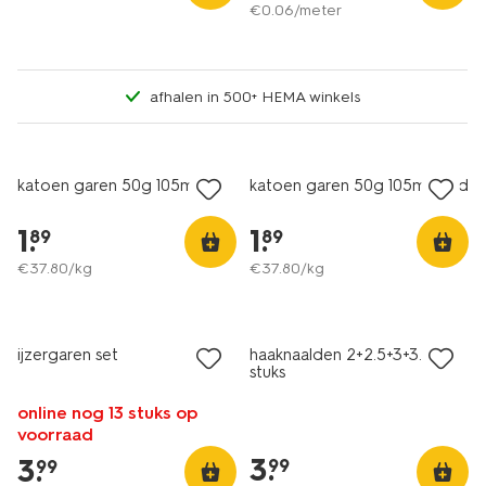
€
0
.
06
/meter
afhalen in 500+ HEMA winkels
3+1 gratis
3+1 gratis
met je HEMA pas
met je HEMA pas
katoen garen 50g 105m lila
katoen garen 50g 105m rood
1
.
1
.
89
89
€
37
.
80
/kg
€
37
.
80
/kg
2+1 gratis
met je HEMA pas
ijzergaren set
haaknaalden 2+2.5+3+3.5 - 4
stuks
online nog 13 stuks op
voorraad
3
.
3
.
99
99