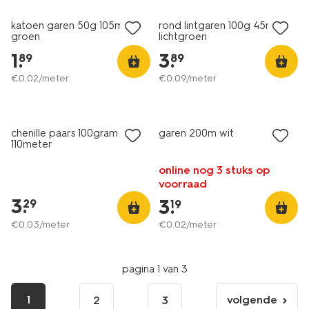
katoen garen 50g 105m
rond lintgaren 100g 45m
groen
lichtgroen
1
.
3
.
89
89
€
0
.
02
/meter
€
0
.
09
/meter
3+1 gratis
2+1 gratis
met je HEMA pas
met je HEMA pas
chenille paars 100gram
garen 200m wit
110meter
online nog 3 stuks op
voorraad
3
.
3
.
29
19
€
0
.
03
/meter
€
0
.
02
/meter
pagina 1 van 3
1
volgende
2
3
volgende