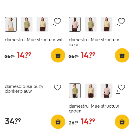
korting
korting
+1
+1
damestrui Mae structuur wit
damestrui Mae structuur
roze
14
.
14
.
99
99
26
.
26
.
99
99
nieuw
nieuw
korting
damesblouse Suzy
+1
donkerblauw
damestrui Mae structuur
groen
34
.
14
.
99
99
26
.
99