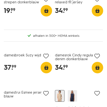
strepen donkerblauw
relaxed fit jersey
bordeauxrood
19
.
34
.
99
99
afhalen in 500+ HEMA winkels
nieuw
nieuw
damesbroek Suzy wijd bruin
damesrok Cindy regular fit
denim donkerblauw
37
.
34
.
99
99
nieuw
nieuw
damestrui Esmee jersey
blauw