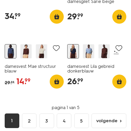
damesgilet Sarie beige
34
.
29
.
99
99
nieuw
korting
nieuw
+2
damesvest Mae structuur
damesvest Lila gebreid
blauw
donkerblauw
14
.
26
.
99
99
29
.
99
pagina 1 van 5
1
volgende
2
3
4
5
volgende
pagina