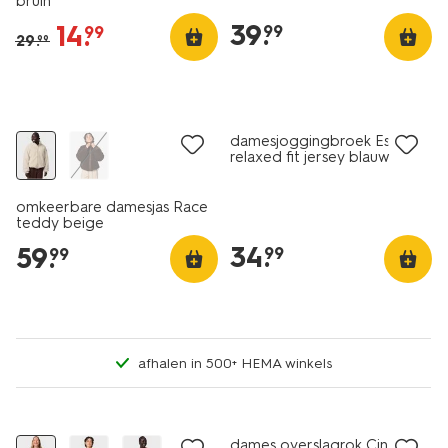
bruin
39
.
14
.
99
99
29
.
99
nieuw
nieuw
damesjoggingbroek Esmee
relaxed fit jersey blauw
omkeerbare damesjas Race
teddy beige
34
.
59
.
99
99
afhalen in 500+ HEMA winkels
nieuw
korting
nieuw
dames overslagrok Cindy