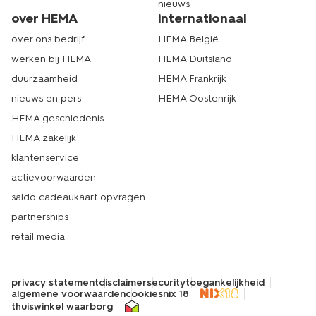
nieuws
over HEMA
internationaal
over ons bedrijf
HEMA België
werken bij HEMA
HEMA Duitsland
duurzaamheid
HEMA Frankrijk
nieuws en pers
HEMA Oostenrijk
HEMA geschiedenis
HEMA zakelijk
klantenservice
actievoorwaarden
saldo cadeaukaart opvragen
partnerships
retail media
privacy statement
disclaimer
security
toegankelijkheid
algemene voorwaarden
cookies
nix 18
thuiswinkel waarborg