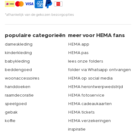
*afhankelijk van de gekozen bezorgopties
populaire categorieën
meer voor HEMA fans
dameskleding
HEMA app
kinderkleding
HEMA pas
babykleding
lees onze folders
beddengoed
folder via Whatsapp ontvangen
woonaccessoires
HEMA op social media
handdoeken
HEMA herontwerpwedstrijd
raamdecoratie
HEMA fotoservice
speelgoed
HEMA cadeaukaarten
gebak
HEMA tickets
koffie
HEMA verzekeringen
inspiratie