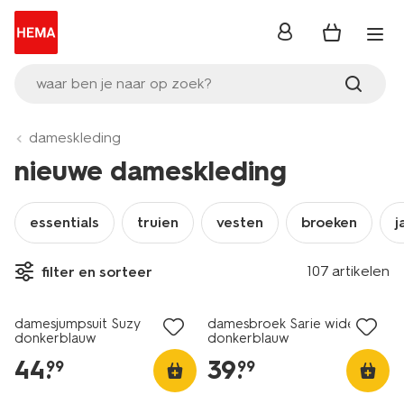
inloggen
waar ben je naar op zoek?
dameskleding
nieuwe dameskleding
essentials
truien
vesten
broeken
j
107 artikelen
filter en sorteer
nieuw
nieuw
damesjumpsuit Suzy
damesbroek Sarie wide fit
donkerblauw
donkerblauw
44
.
39
.
99
99
nieuw
nieuw