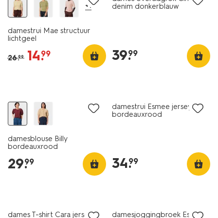
+1
denim donkerblauw
damestrui Mae structuur
lichtgeel
39
.
14
.
99
99
26
.
99
nieuw
nieuw
damestrui Esmee jersey
bordeauxrood
damesblouse Billy
bordeauxrood
34
.
29
.
99
99
nieuw
nieuw
dames T-shirt Cara jersey
damesjoggingbroek Esmee