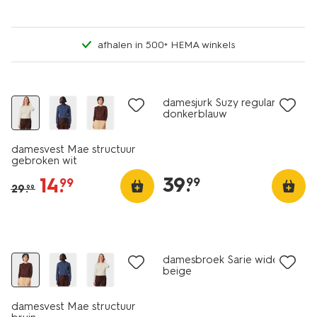
afhalen in 500+ HEMA winkels
nieuw
korting
nieuw
damesjurk Suzy regular fit
donkerblauw
damesvest Mae structuur
gebroken wit
39
.
14
.
99
99
29
.
99
nieuw
korting
nieuw
damesbroek Sarie wide fit
beige
damesvest Mae structuur