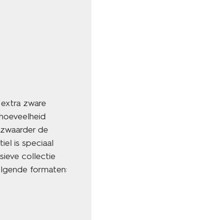
 extra zware
 hoeveelheid
 zwaarder de
l is speciaal
ieve collectie
lgende formaten: