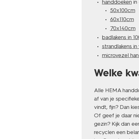
handdoeken
in
50x100cm
60x110cm
70x140cm
badlakens in 1
strandlakens in
microvezel han
Welke kwa
Alle HEMA handdoe
af van je specifie
vindt, fijn? Dan ki
Of geef je daar n
gezin? Kijk dan ee
recyclen een bela