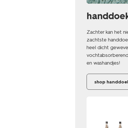
handdoeke
Zachter kan het ni
zachtste handdoek
heel dicht geweven
vochtabsorberend 
en washandjes!
shop handdoek