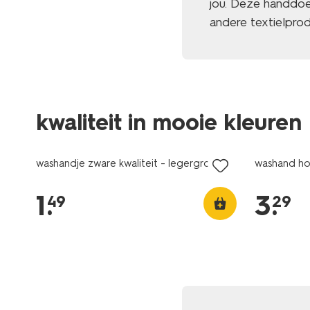
jou. Deze handdoek
andere textielpro
kwaliteit in mooie kleuren
washandje zware kwaliteit - legergroen
washand hot
1
.
3
.
49
29