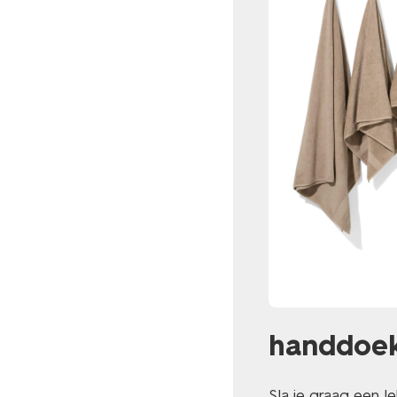
handdoeke
Sla je graag een 