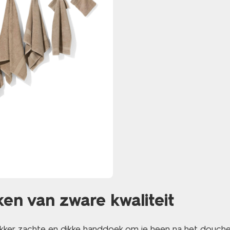
n van zware kwaliteit
lekker zachte en dikke handdoek om je heen na het douch