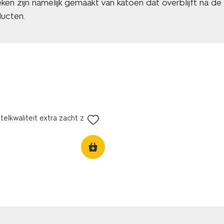
en zijn namelijk gemaakt van katoen dat overblijft na de
ducten.
elkwaliteit extra zacht zand