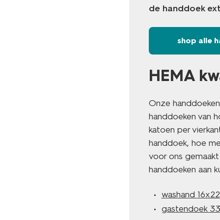
de handdoek ext
shop alle
HEMA kwal
Onze handdoeken z
handdoeken van ho
katoen per vierka
handdoek, hoe mee
voor ons gemaakt 
handdoeken aan k
washand 16x2
gastendoek 3