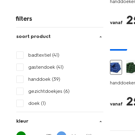
handdoeken 
2
filters
vanaf
soort product
nieuw
badtextiel
(41)
gastendoek
(41)
handdoek
(39)
handdoeken 
gezichtdoekjes
(6)
2
doek
(1)
vanaf
kleur