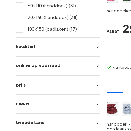
60x110 (handdoek)
(31)
handdoeken 
70x140 (handdoek)
(38)
2
100x150 (badlaken)
(17)
vanaf
kwaliteit
online op voorraad
klantbeoo
prijs
nieuw
nieuw
tweedekans
handdoek - 
bordeauxr