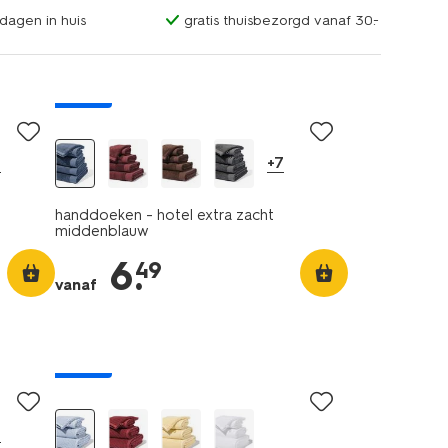
dagen in huis
gratis thuisbezorgd vanaf 30.-
nieuw
0
+7
handdoeken - hotel extra zacht
middenblauw
6
.
49
vanaf
nieuw
0