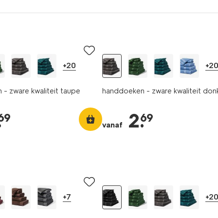
+20
+2
- zware kwaliteit taupe
handdoeken - zware kwaliteit donk
.
2
.
69
69
vanaf
+7
+2