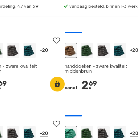
rdeling: 4,7 van 5★
vandaag besteld, binnen 1-3 werk
nieuw
+20
+2
- zware kwaliteit
handdoeken - zware kwaliteit
n
middenbruin
.
2
.
69
69
vanaf
nieuw
+20
+2