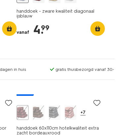
handdoek - zware kwaliteit diagonaal
ijsblauw
4
.
99
vanaf
dagen in huis
gratis thuisbezorgd vanaf 30.-
nieuw
+7
voor
handdoek 60x110cm hotelkwaliteit extra
zacht bordeauxrood