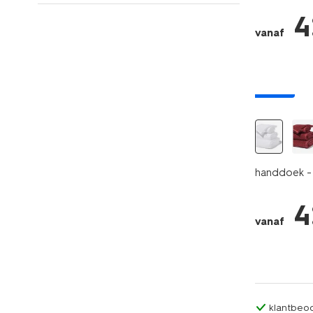
4
vanaf
nieuw
handdoek - 
4
vanaf
klantbeoo