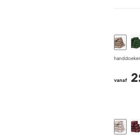
handdoeken 
2
vanaf