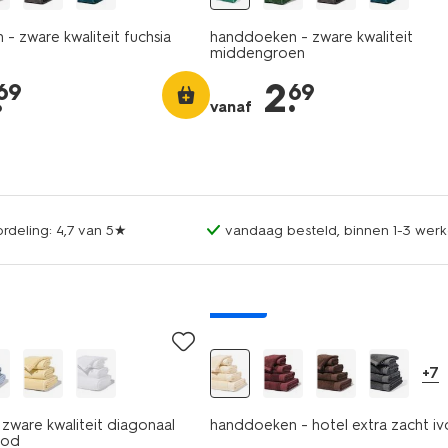
- zware kwaliteit fuchsia
handdoeken - zware kwaliteit
middengroen
.
2
.
69
69
vanaf
rdeling: 4,7 van 5★
vandaag besteld, binnen 1-3 werk
nieuw
+7
zware kwaliteit diagonaal
handdoeken - hotel extra zacht i
ood