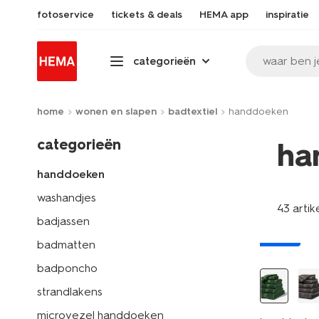
fotoservice
tickets & deals
HEMA app
inspiratie
waar ben j
categorieën
home
wonen en slapen
badtextiel
handdoeken
categorieën
ha
handdoeken
washandjes
43 artik
badjassen
nieuw
badmatten
badponcho
strandlakens
microvezel handdoeken