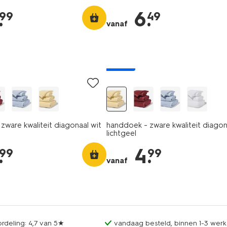
.
6
.
99
49
vanaf
nieuw
zware kwaliteit diagonaal wit
handdoek - zware kwaliteit diagon
lichtgeel
.
4
.
99
99
vanaf
rdeling: 4,7 van 5★
vandaag besteld, binnen 1-3 werk