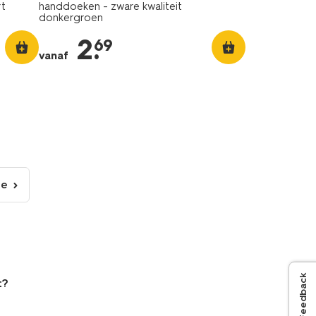
rt
handdoeken - zware kwaliteit
donkergroen
2
.
69
vanaf
de
lgende
gina
Feedback
t?