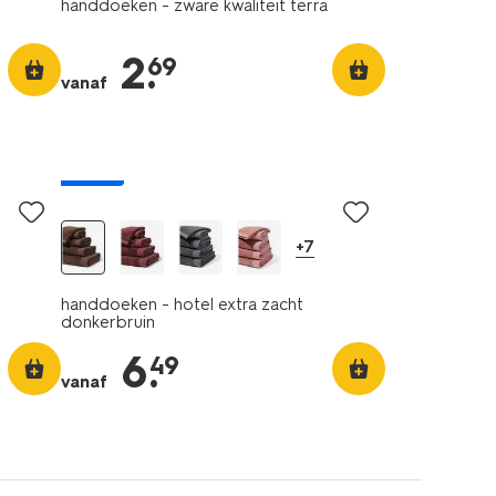
handdoeken - zware kwaliteit terra
2
.
69
vanaf
nieuw
+7
handdoeken - hotel extra zacht
donkerbruin
6
.
49
vanaf