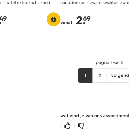
- hotel extra zacht zand
handdoeken - zware kwaliteit zwa
.
2
.
49
69
vanaf
pagina 1 van 2
1
volgen
2
vo
pa
wat vind je van ons assortimen