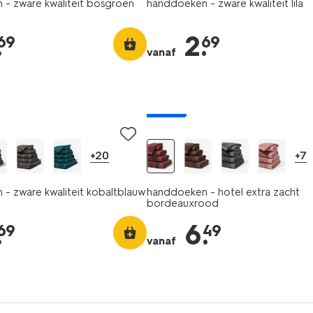
- zware kwaliteit bosgroen
handdoeken - zware kwaliteit lila
.
2
.
69
69
vanaf
nieuw
+20
+7
- zware kwaliteit kobaltblauw
handdoeken - hotel extra zacht
bordeauxrood
.
6
.
69
49
vanaf