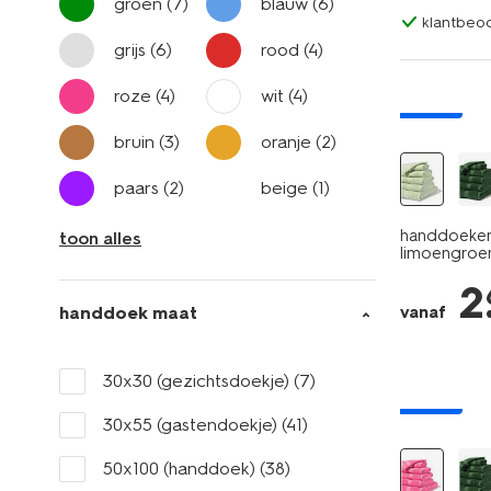
groen
(7)
blauw
(6)
klantbeoo
grijs
(6)
rood
(4)
roze
(4)
wit
(4)
nieuw
bruin
(3)
oranje
(2)
paars
(2)
beige
(1)
handdoeken 
toon alles
limoengroe
2
handdoek maat
vanaf
30x30 (gezichtsdoekje)
(7)
nieuw
30x55 (gastendoekje)
(41)
50x100 (handdoek)
(38)