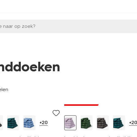
e naar op zoek?
nddoeken
elen
nieuw
laag geprijsd
+20
+2