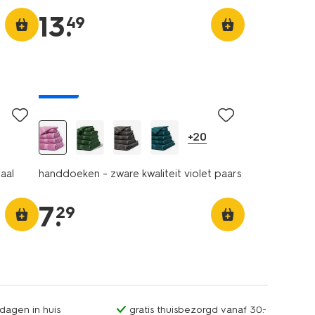
13
.
49
nieuw
+20
aal
handdoeken - zware kwaliteit violet paars
7
.
29
dagen in huis
gratis thuisbezorgd vanaf 30.-