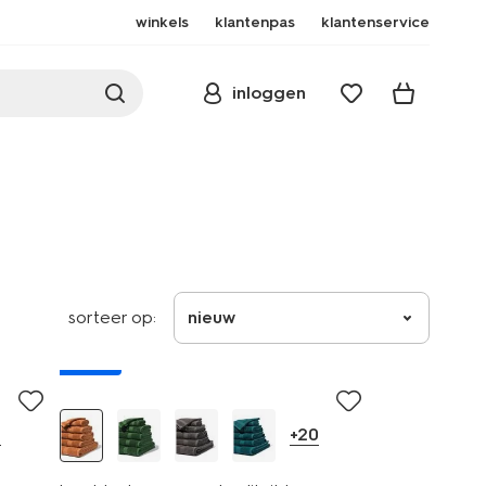
winkels
klantenpas
klantenservice
inloggen
sorteer op:
nieuw
nieuw
0
+20