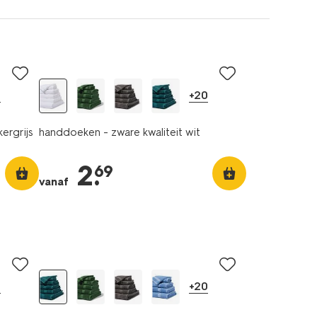
0
+20
ergrijs
handdoeken - zware kwaliteit wit
2
.
69
vanaf
0
+20