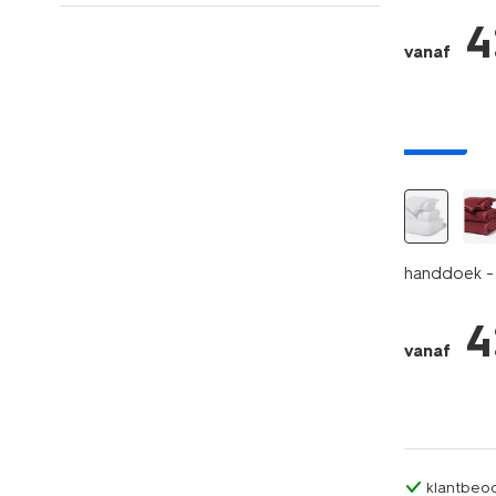
4
vanaf
nieuw
handdoek - 
4
vanaf
klantbeoo