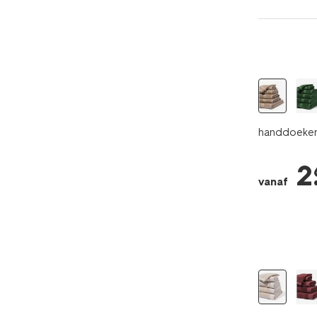
handdoeken 
2
vanaf