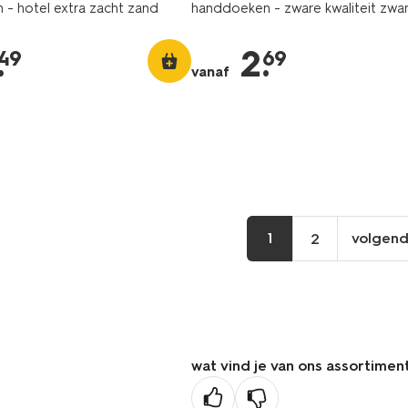
- hotel extra zacht zand
handdoeken - zware kwaliteit zwa
.
2
.
49
69
vanaf
1
volgen
2
vo
pa
wat vind je van ons assortimen