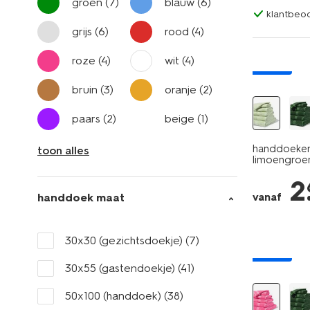
groen
(7)
blauw
(6)
klantbeoo
grijs
(6)
rood
(4)
roze
(4)
wit
(4)
nieuw
bruin
(3)
oranje
(2)
paars
(2)
beige
(1)
handdoeken 
toon alles
limoengroe
2
handdoek maat
vanaf
30x30 (gezichtsdoekje)
(7)
nieuw
30x55 (gastendoekje)
(41)
50x100 (handdoek)
(38)