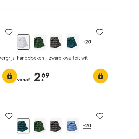
0
+20
ergrijs
handdoeken - zware kwaliteit wit
2
.
69
vanaf
0
+20