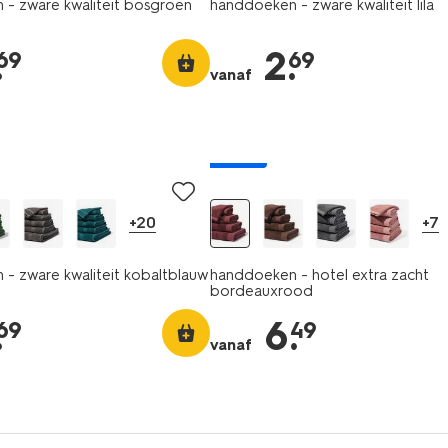
- zware kwaliteit bosgroen
handdoeken - zware kwaliteit lila
.
2
.
69
69
vanaf
nieuw
+20
+7
- zware kwaliteit kobaltblauw
handdoeken - hotel extra zacht
bordeauxrood
.
6
.
69
49
vanaf