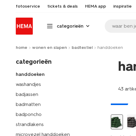
fotoservice
tickets & deals
HEMA app
inspiratie
waar ben j
categorieën
home
wonen en slapen
badtextiel
handdoeken
categorieën
ha
handdoeken
washandjes
43 artik
badjassen
nieuw
badmatten
badponcho
strandlakens
microvezel handdoeken