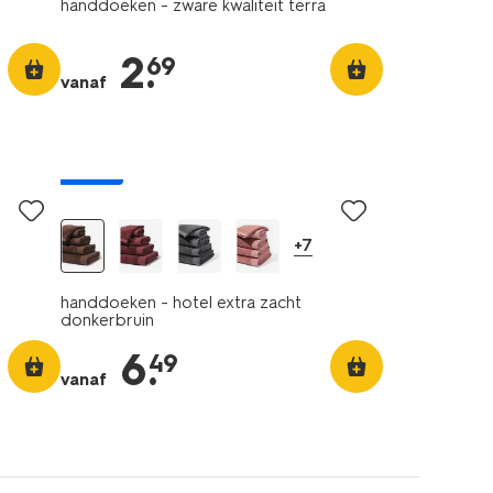
handdoeken - zware kwaliteit terra
2
.
69
vanaf
nieuw
+7
handdoeken - hotel extra zacht
donkerbruin
6
.
49
vanaf