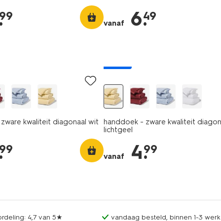
.
6
.
99
49
vanaf
nieuw
zware kwaliteit diagonaal wit
handdoek - zware kwaliteit diagon
lichtgeel
.
4
.
99
99
vanaf
rdeling: 4,7 van 5★
vandaag besteld, binnen 1-3 werk