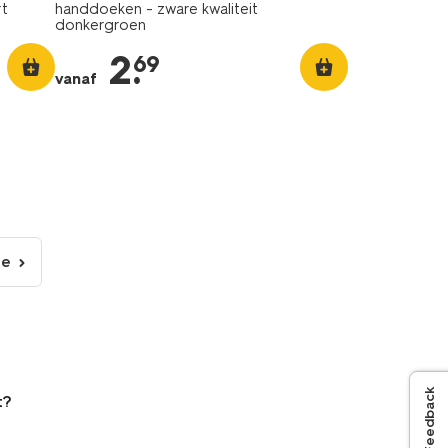
rt
handdoeken - zware kwaliteit
donkergroen
2
.
69
vanaf
de
lgende
gina
Feedback
t?