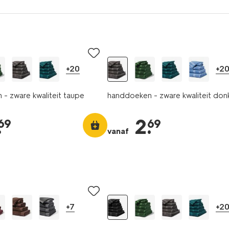
+20
+2
- zware kwaliteit taupe
handdoeken - zware kwaliteit donk
.
2
.
69
69
vanaf
+7
+2