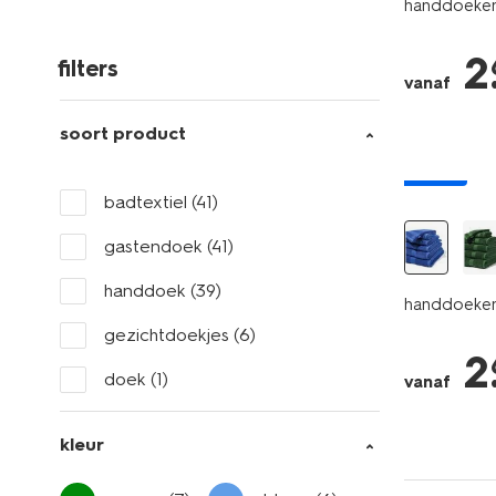
handdoeken 
2
filters
vanaf
soort product
nieuw
badtextiel
(41)
gastendoek
(41)
handdoek
(39)
handdoeken 
gezichtdoekjes
(6)
2
doek
(1)
vanaf
kleur