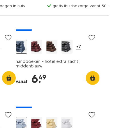
dagen in huis
gratis thuisbezorgd vanaf 30.-
nieuw
0
+7
handdoeken - hotel extra zacht
middenblauw
6
.
49
vanaf
nieuw
0