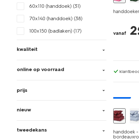
60x110 (handdoek)
(31)
handdoeken 
70x140 (handdoek)
(38)
2
100x150 (badlaken)
(17)
vanaf
kwaliteit
online op voorraad
klantbeoo
prijs
nieuw
nieuw
tweedekans
handdoek - 
bordeauxr