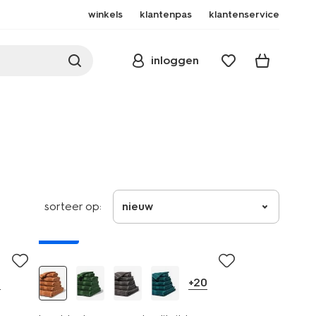
winkels
klantenpas
klantenservice
inloggen
sorteer op:
nieuw
nieuw
0
+20