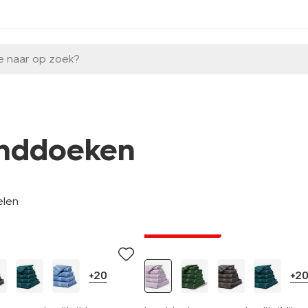
e naar op zoek?
nddoeken
elen
nieuw
laag geprijsd
+20
+2