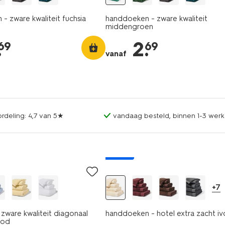
- zware kwaliteit fuchsia
handdoeken - zware kwaliteit
middengroen
.
2
.
69
69
vanaf
rdeling: 4,7 van 5★
vandaag besteld, binnen 1-3 werk
nieuw
+7
zware kwaliteit diagonaal
handdoeken - hotel extra zacht i
ood