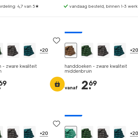
rdeling: 4,7 van 5★
vandaag besteld, binnen 1-3 werk
nieuw
+20
+2
- zware kwaliteit
handdoeken - zware kwaliteit
n
middenbruin
.
2
.
69
69
vanaf
nieuw
+20
+2