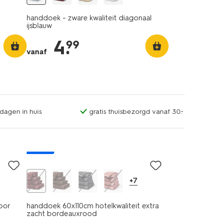
handdoek - zware kwaliteit diagonaal
ijsblauw
4
.
99
vanaf
dagen in huis
gratis thuisbezorgd vanaf 30.-
nieuw
+7
voor
handdoek 60x110cm hotelkwaliteit extra
zacht bordeauxrood