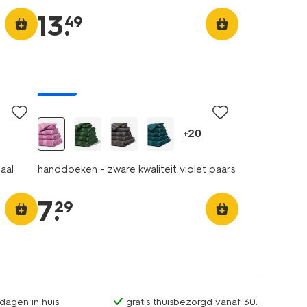
13
.
49
nieuw
+20
aal
handdoeken - zware kwaliteit violet paars
7
.
29
dagen in huis
gratis thuisbezorgd vanaf 30.-