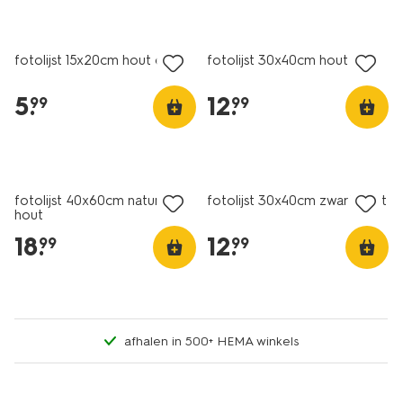
fotolijst 15x20cm hout dun
fotolijst 30x40cm hout dun
5
.
12
.
99
99
fotolijst 40x60cm naturel
fotolijst 30x40cm zwart hout
hout
18
.
12
.
99
99
afhalen in 500+ HEMA winkels