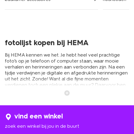
fotolijst kopen bij HEMA
Bij HEMA kennen we het. Je hebt heel veel prachtige
foto’s op je telefoon of computer staan, waar mooie
verhalen en herinneringen aan verbonden zijn. Na een
tijdje verdwijnen je digitale en afgedrukte herinneringen
uit het zicht. Zonde! Want al die fijne momenten
verdienen toch een plekje aan de muur? Daarvoor ben
je bij HEMA aan het juiste adres. Je hebt ruime keuze uit
leuke fotolijstjes in verschillende kleuren en maten. Van
grote en kleine fotolijsten tot mooie glazen varianten.
Zo krijgt iedere dierbare foto een plekje in het zicht.
Denk nog eens terug aan die fijne vakantie, de eerste
vind een winkel
jaren van je kind of aan een speciaal moment met je
zoek een winkel bij jou in de buurt
beste vriend. Deze momenten verdienen het om
ingelijst te worden. De fotolijsten hebben een goedkoop