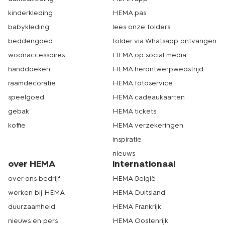
begrijpen we. Kies er dan voor om je bestelling op te
halen in de dichtstbijzijnde winkel. Geef dit tijdens het
kinderkleding
HEMA pas
bestellen even aan. Dan kun je jouw bestelling binnen 1-
babykleding
lees onze folders
2 werkdagen bij het door jou gekozen filiaal ophalen. Tot
snel! Echt HEMA.
beddengoed
folder via Whatsapp ontvangen
woonaccessoires
HEMA op social media
handdoeken
HEMA herontwerpwedstrijd
raamdecoratie
HEMA fotoservice
speelgoed
HEMA cadeaukaarten
gebak
HEMA tickets
koffie
HEMA verzekeringen
inspiratie
nieuws
over HEMA
internationaal
over ons bedrijf
HEMA België
werken bij HEMA
HEMA Duitsland
duurzaamheid
HEMA Frankrijk
nieuws en pers
HEMA Oostenrijk