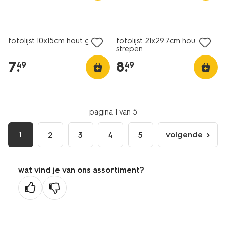
fotolijst 10x15cm hout golf
fotolijst 21x29.7cm hout
strepen
7
.
8
.
49
49
pagina 1 van 5
1
volgende
2
3
4
5
volgende
pagina
wat vind je van ons assortiment?