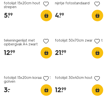
fotolijst 15x20cm hout
nijntje fotostandaard
strepen
5
.
4
.
99
99
tekeningenlijst met
fotolijst 50x70cm zwart hout
opbergvak A4 zwart
12
.
21
.
99
99
laag geprijsd
fotolijst 15x20cm koraal hout
fotolijst 30x40cm hout dun
golven
3
.
12
.
–
99