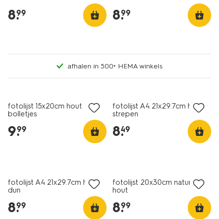
8
.
8
.
99
99
afhalen in 500+ HEMA winkels
fotolijst 15x20cm hout
fotolijst A4 21x29.7cm hout
bolletjes
strepen
9
.
8
.
99
49
fotolijst A4 21x29.7cm hout
fotolijst 20x30cm naturel
dun
hout
8
.
8
.
99
99