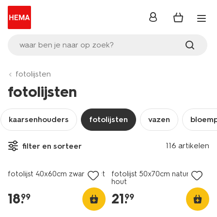
inloggen
waar ben je naar op zoek?
fotolijsten
fotolijsten
kaarsenhouders
fotolijsten
vazen
bloem
116 artikelen
filter en sorteer
fotolijst 40x60cm zwart hout
fotolijst 50x70cm naturel
hout
18
.
21
.
99
99