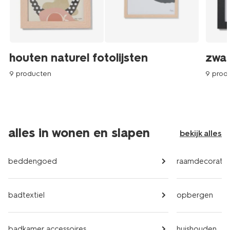
houten naturel fotolijsten
zwar
9 producten
9 prod
alles in wonen en slapen
bekijk alles
beddengoed
raamdecoratie
badtextiel
opbergen
badkamer accessoires
huishouden