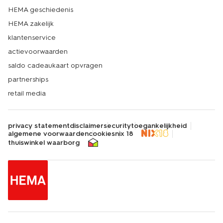
HEMA geschiedenis
HEMA zakelijk
klantenservice
actievoorwaarden
saldo cadeaukaart opvragen
partnerships
retail media
privacy statement
disclaimer
security
toegankelijkheid
algemene voorwaarden
cookies
nix 18
thuiswinkel waarborg