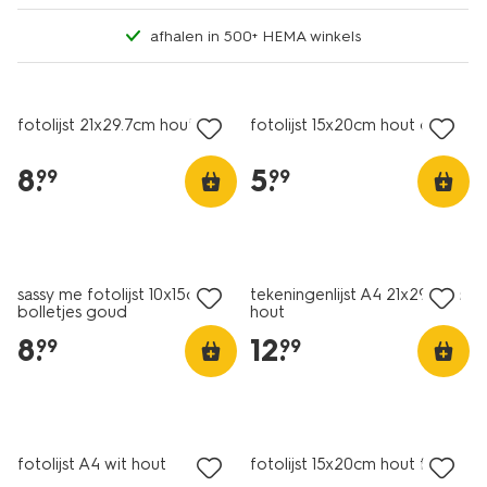
afhalen in 500+ HEMA winkels
fotolijst 21x29.7cm hout dun
fotolijst 15x20cm hout dun
8
.
5
.
99
99
nieuw
sassy me fotolijst 10x15cm
tekeningenlijst A4 21x29.7cm
bolletjes goud
hout
8
.
12
.
99
99
fotolijst A4 wit hout
fotolijst 15x20cm hout facet