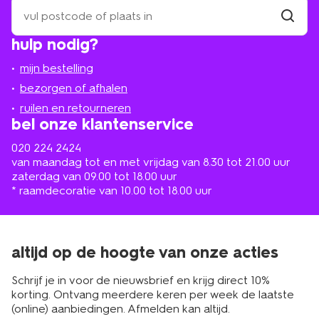
zoek
een
winkel
vind
hulp nodig?
winkel
bij
jou
mijn bestelling
in
de
bezorgen of afhalen
buurt
ruilen en retourneren
bel onze klantenservice
020 224 2424
van maandag tot en met vrijdag van 8.30 tot 21.00 uur
zaterdag van 09.00 tot 18.00 uur
* raamdecoratie van 10.00 tot 18.00 uur
altijd op de hoogte van onze acties
Schrijf je in voor de nieuwsbrief en krijg direct 10%
korting. Ontvang meerdere keren per week de laatste
(online) aanbiedingen. Afmelden kan altijd.