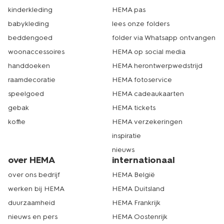
kinderkleding
HEMA pas
babykleding
lees onze folders
beddengoed
folder via Whatsapp ontvangen
woonaccessoires
HEMA op social media
handdoeken
HEMA herontwerpwedstrijd
raamdecoratie
HEMA fotoservice
speelgoed
HEMA cadeaukaarten
gebak
HEMA tickets
koffie
HEMA verzekeringen
inspiratie
nieuws
over HEMA
internationaal
over ons bedrijf
HEMA België
werken bij HEMA
HEMA Duitsland
duurzaamheid
HEMA Frankrijk
nieuws en pers
HEMA Oostenrijk