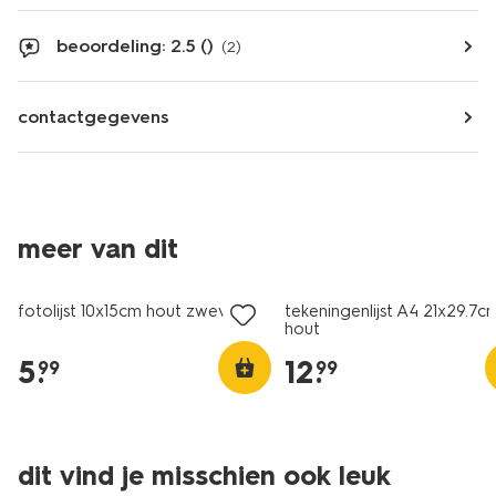
beoordeling: 2.5 ()
(2)
contactgegevens
meer van dit
fotolijst 10x15cm hout zwevend
tekeningenlijst A4 21x29.7c
hout
5
.
12
.
99
99
dit vind je misschien ook leuk