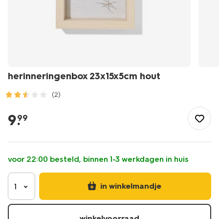
herinneringenbox 23x15x5cm hout
(2)
/wonen-
slapen/wonen/fotolijsten/herinneringenbox-
9
.
99
23x15x5cm-
hout-
13626036.html
voor 22:00 besteld, binnen 1-3 werkdagen in huis
in winkelmandje
1
winkelvoorraad