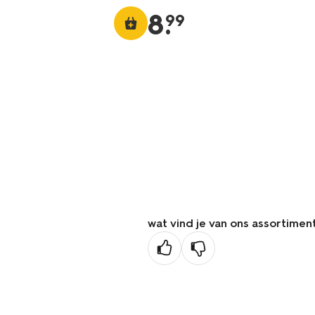
8
.
99
wat vind je van ons assortimen