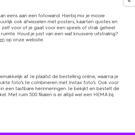
k dan eens aan een fotowand. Hierbij mix je mooie
tuurlijk ook afwisselen met posters, kaarten quotes en
r zelf voor of je gaat voor een speels of strak geheel.
imte. Houd je juist van een wat knussere uitstraling?
en
op onze website.
makkelijk af. Je plaatst de bestelling online, waarna je
rukte foto’s te combineren met Instax foto’s. Ook voor
n een tastbare herinneringen. Je bekijkt en bestelt de
 Met ruim 500 filialen is er altijd wel een HEMA bij