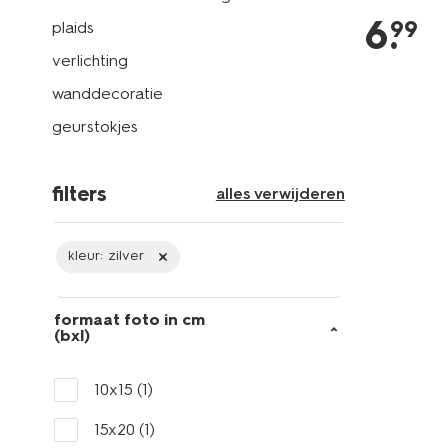
6
.
99
plaids
verlichting
wanddecoratie
geurstokjes
filters
alles verwijderen
kleur:
zilver
formaat foto in cm
(bxl)
10x15
(1)
15x20
(1)