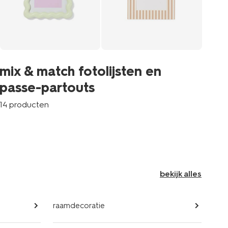
mi
mix & match fotolijsten en
p
passe-partouts
8 p
14 producten
bekijk alles
raamdecoratie