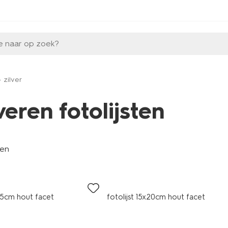
e naar op zoek?
zilver
veren fotolijsten
len
x15cm hout facet
fotolijst 15x20cm hout facet