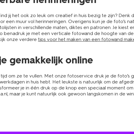
ind jij het ook zo leuk om creatief in huis bezig te zijn? Den
oor een muur vol herinneringen. Overigens kun je de foto’s na
olijsten in verschillende maten, diktes en patronen. Je kiest e
Zo benadruk je met een verticale fotowand de hoogte van de ru
ekijk onze verdere
tips voor het maken van een fotowand mak
 je gemakkelijk online
tijd om ze te vullen. Met onze fotoservice druk je de foto’s ge
werkdagen in huis hebt. Het leukste is natuurlijk om de afged
nsformeer je in één druk op de knop een speciaal moment om i
l, maar je kunt natuurlijk ook gewoon langskomen in de winkel.