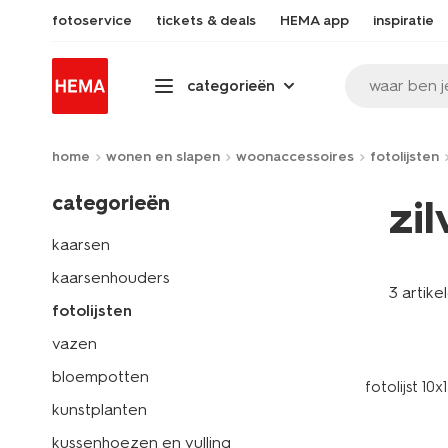
fotoservice
tickets & deals
HEMA app
inspiratie
waar ben j
categorieën
home
wonen en slapen
woonaccessoires
fotolijsten
categorieën
zil
kaarsen
kaarsenhouders
3 artike
fotolijsten
vazen
bloempotten
fotolijst 10
kunstplanten
kussenhoezen en vulling