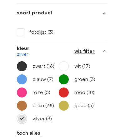
soort product
fotolijst
(3)
kleur
wis filter
zilver
zwart
(18)
wit
(17)
blauw
(7)
groen
(3)
roze
(5)
rood
(10)
bruin
(38)
goud
(5)
zilver
(3)
toon alles