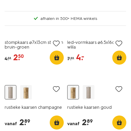
afhalen in 500+ HEMA winkels
vegan
sale
sale
stompkaars ⌀7x13cm strepen
led-vormkaars ⌀6.5x16cm
bruin-groen
wlila
2
.
4
.
–
50
4
.
7
.
59
99
vegan
vegan
rustieke kaarsen champagne
rustieke kaarsen goud
2
.
2
.
89
89
vanaf
vanaf