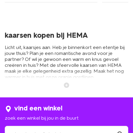
kaarsen kopen bij HEMA
Licht uit, kaarsjes aan. Heb je binnenkort een etentje bij
jouw thuis? Plan je een romantische avond voor je
partner? Of wil je gewoon een warm en knus gevoel
creëren in huis? Met de sfeervolle kaarsen van HEMA
maak je elke gelegenheid extra gezellig. Maak het nog
warmer in huis met onze
oranje gordijnen
.
Hiermee creëer je extra sfeer. We hebben voor ieder
interieur passende, leuke kaarsen in het assortiment.
Natuurlijk voor het goedkope HEMA prijsje dat je van
ons gewend bent. Van sfeerlichtjes en lange
dinerkaarsen tot rustieke
stompkaarsen
en kaarsen sets
vind een winkel
met een lekker geurtje. Bij HEMA vind je mooie kaarsen
zoek een winkel bij jou in de buurt
ze in verschillende vormen, maten, branduren en
kleuren. Voor welke kaars kies jij? Alle exemplaren zijn
zoek
gemaakt van de beste kwaliteit paraffine. Daarom