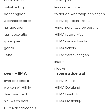
kinderkleding
HEMA pas
babykleding
lees onze folders
beddengoed
folder via Whatsapp ontvangen
woonaccessoires
HEMA op social media
handdoeken
HEMA herontwerpwedstrijd
raamdecoratie
HEMA fotoservice
speelgoed
HEMA cadeaukaarten
gebak
HEMA tickets
koffie
HEMA verzekeringen
inspiratie
nieuws
over HEMA
internationaal
over ons bedrijf
HEMA België
werken bij HEMA
HEMA Duitsland
duurzaamheid
HEMA Frankrijk
nieuws en pers
HEMA Oostenrijk
HEMA geschiedenis