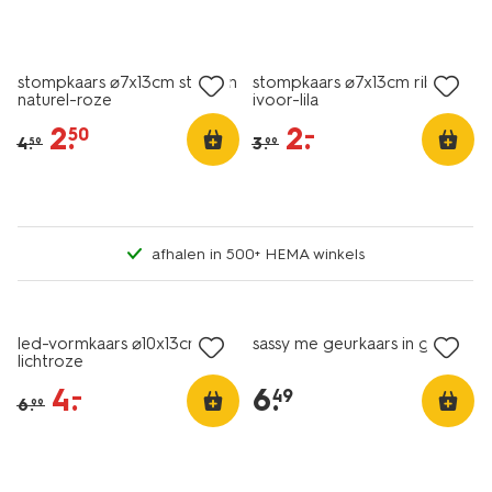
vegan
vegan
sale
sale
stompkaars ⌀7x13cm strepen
stompkaars ⌀7x13cm ribbel
naturel-roze
ivoor-lila
2
.
2
.
–
50
4
.
3
.
59
99
afhalen in 500+ HEMA winkels
sale
nieuw
led-vormkaars ⌀10x13cm
sassy me geurkaars in glas
lichtroze
4
.
6
.
–
49
6
.
99
vegan
vegan
sale