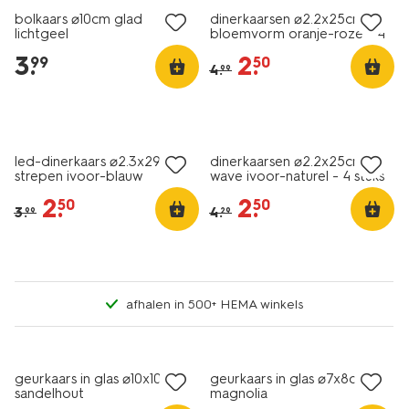
bolkaars ⌀10cm glad
dinerkaarsen ⌀2.2x25cm
lichtgeel
bloemvorm oranje-roze - 4
stuks
3
.
2
.
99
50
4
.
99
vegan
sale
sale
led-dinerkaars ⌀2.3x29cm
dinerkaarsen ⌀2.2x25cm
strepen ivoor-blauw
wave ivoor-naturel - 4 stuks
2
.
2
.
50
50
3
.
4
.
99
29
afhalen in 500+ HEMA winkels
vegan
vegan
geurkaars in glas ⌀10x10cm
geurkaars in glas ⌀7x8cm
sandelhout
magnolia