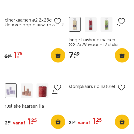
sale
vegan
dinerkaarsen ⌀2.2x25cm
+7
kleurverloop blauw-roze - 2
stuks
lange huishoudkaarsen
Ø2.2x29 ivoor - 12 stuks
1
.
7
.
75
49
2
.
99
vegan
vegan
sale
sale
stompkaars rib naturel
+7
rustieke kaarsen lila
1
.
1
.
25
25
2
.
vanaf
2
.
vanaf
49
19