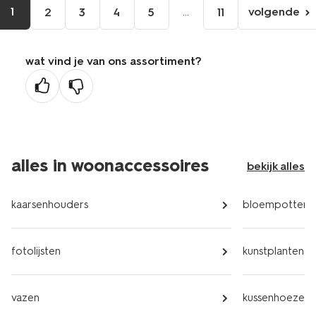
1
...
volgende
2
3
4
5
11
volgen
pagina
wat vind je van ons assortiment?
alles in woonaccessoires
bekijk alles
kaarsenhouders
bloempotten
fotolijsten
kunstplanten
vazen
kussenhoezen e