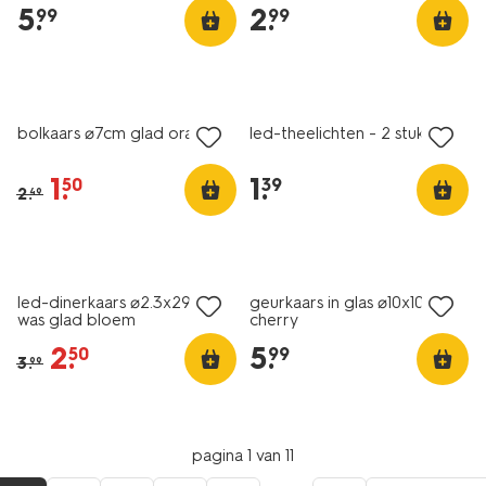
5
.
2
.
99
99
vegan
sale
bolkaars ⌀7cm glad oranje
led-theelichten - 2 stuks
1
.
1
.
50
39
2
.
49
sale
vegan
led-dinerkaars ⌀2.3x29cm
geurkaars in glas ⌀10x10cm
was glad bloem
cherry
2
.
5
.
50
99
3
.
99
pagina 1 van 11