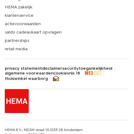
HEMA zakelijk
klantenservice
actievoorwaarden
saldo cadeaukaart opvragen
partnerships
retail media
privacy statement
disclaimer
security
toegankelijkheid
algemene voorwaarden
cookies
nix 18
thuiswinkel waarborg
HEMA B.V., NDSM-straat 10,1033 SB Amsterdam