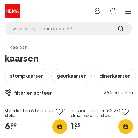
inloggen
waar ben je naar op zoek?
kaarsen
kaarsen
stompkaarsen
geurkaarsen
dinerkaarsen
vegan
264 artikelen
filter en sorteer
vegan
laag geprijsd
sfeerlichten 6 branduren - 75
huishoudkaarsen ⌀2.2x20cm
stuks
draai roze - 2 stuks
6
.
1
.
99
25
vegan