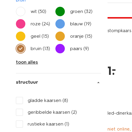
bruin
vegan
wit
(50)
groen
(32)
laag gepri
roze
(24)
blauw
(19)
stompkaars 
geel
(15)
oranje
(15)
bruin
(13)
paars
(9)
toon alles
–
1
.
structuur
gladde kaarsen
(8)
geribbelde kaarsen
(2)
led-dinerka
rustieke kaarsen
(1)
niet online,