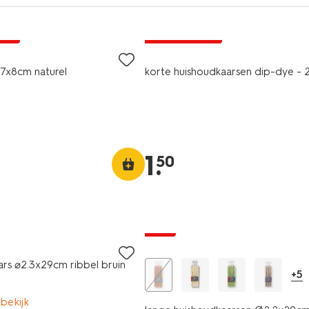
vegan
jsd
laag geprijsd
7x8cm naturel
korte huishoudkaarsen dip-dye - 2
1
.
50
vegan
sale
ars ⌀2.3x29cm ribbel bruin
+5
 bekijk