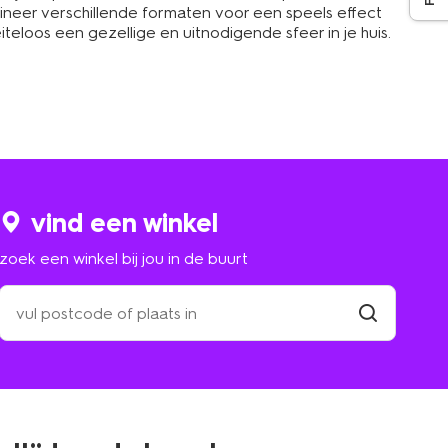
bineer verschillende formaten voor een speels effect
teloos een gezellige en uitnodigende sfeer in je huis.
vind een winkel
zoek een winkel bij jou in de buurt
zoek
een
winkel
vind
winkel
bij
jou
in
de
buurt