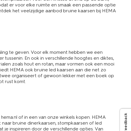
zodat er voor elke ruimte en smaak een passende optie
. Ontdek het veelzijdige aanbod bruine kaarsen bij HEMA
traling te geven. Voor elk moment hebben we een
er tussenin. En ook in verschillende hoogtes en diktes,
erialen zoals hout en rotan, maar vormen ook een mooi
, biedt HEMA ook bruine led kaarsen aan die net zo
oor twee organiseert of gewoon lekker met een boek op
ot rust komt.
Feedback
p hema.nl of in een van onze winkels kopen. HEMA
nt naar bruine dinerkaarsen, stompkaarsen of led
t je inspireren door de verschillende opties. Van