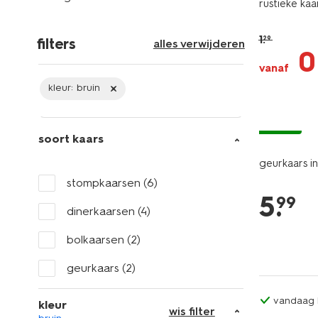
rustieke kaa
1
.
29
filters
alles verwijderen
0
vanaf
kleur:
bruin
vegan
soort kaars
geurkaars i
stompkaarsen
(6)
5
.
99
dinerkaarsen
(4)
bolkaarsen
(2)
geurkaars
(2)
vandaag b
kleur
wis filter