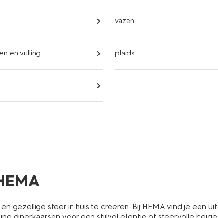
vazen
n en vulling
plaids
 HEMA
 gezellige sfeer in huis te creëren. Bij HEMA vind je een ui
ine dinerkaarsen voor een stijlvol etentje of sfeervolle be