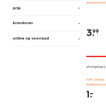
winkelvoor
prijs
branduren
3
.
99
online op voorraad
vegan
laag gepri
stompkaars
niet online,
winkelvoor
–
1
.