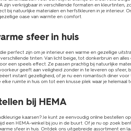
zijn verkrijgbaar in verschillende formaten en kleurtinten, 
ect bij natuurlijke materialen en herfstkleuren in je interieur
n gezellige oase van warmte en comfort.
arme sfeer in huis
die perfect zijn om je interieur een warme en gezellige uits
verschillende tinten. Van licht beige, tot donkerbruin en alles 
or een speels effect. Ze passen prachtig bij natuurlijke mat
de voorkeur geeft aan veiligheid zonder in te leveren op sfeer
reëert instant gezelligheid, of je nu een romantisch diner v
elke ruimte in huis om tot een knusse plek waar je helemaal t
tellen bij HEMA
dkleurige kaarsen? Je kunt ze eenvoudig online bestellen o
tijd een HEMA-winkel bij jou in de buurt. Of je nu op zoek be
 warme sfeer in huis. Ontdek ons uitgebreide assortiment en laa