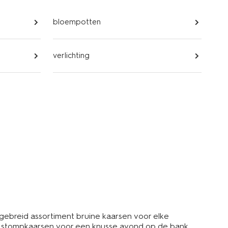
bloempotten
verlichting
tgebreid assortiment bruine kaarsen voor elke
ige stompkaarsen voor een knusse avond op de bank,