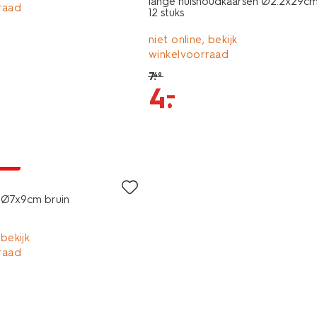
lange huishoudkaarsen Ø2.2x29cm 
raad
12 stuks
niet online, bekijk
winkelvoorraad
7
.
49
–
4
.
jsd
 Ø7x9cm bruin
 bekijk
raad