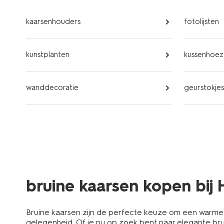
kaarsenhouders
fotolijsten
kunstplanten
kussenhoeze
wanddecoratie
geurstokjes
bruine kaarsen kopen bij
Bruine kaarsen zijn de perfecte keuze om een warme en
gelegenheid. Of je nu op zoek bent naar elegante bru