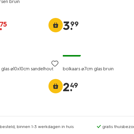
rsen bruin
3
.
.
99
75
vegan
n glas ⌀10x10cm sandelhout
bolkaars ⌀7cm glas bruin
2
.
49
esteld, binnen 1-3 werkdagen in huis
gratis thuisbezo