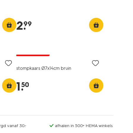
2
.
99
vegan
laag geprijsd
stompkaars Ø7x14cm bruin
1
.
50
rgd vanaf 30.-
afhalen in 500+ HEMA winkels