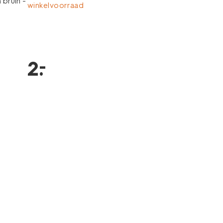
bruin -
winkelvoorraad
–
2
.