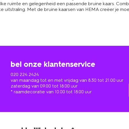
or elke ruimte en gelegenheid een passende bruine kaars. Com
ke uitstraling. Met de bruine kaarsen van HEMA creëer je moei
bel onze klantenservice
020 224 2424
van maandag tot en met vrijdag van 8.30 tot 21.00 uur
zaterdag van 09.00 tot 18.00 uur
* raamdecoratie van 10.00 tot 18.00 uur