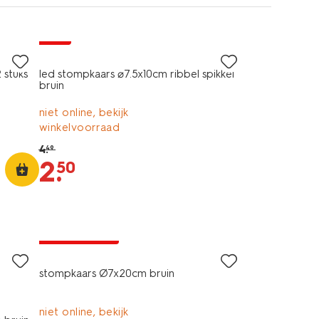
sale
 stuks
led stompkaars ⌀7.5x10cm ribbel spikkel
bruin
niet online, bekijk
winkelvoorraad
4
.
49
2
.
50
vegan
laag geprijsd
stompkaars Ø7x20cm bruin
niet online, bekijk