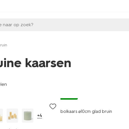
e naar op zoek?
ruin
uine kaarsen
elen
vegan
bolkaars ⌀10cm glad bruin
+4