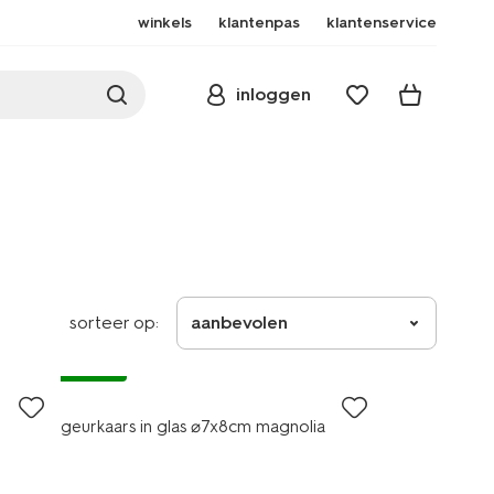
winkels
klantenpas
klantenservice
inloggen
sorteer op:
aanbevolen
vegan
geurkaars in glas ⌀7x8cm magnolia