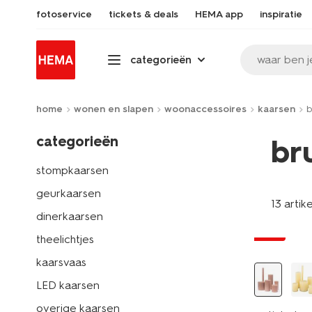
fotoservice
tickets & deals
HEMA app
inspiratie
waar ben j
categorieën
home
wonen en slapen
woonaccessoires
kaarsen
b
categorieën
br
stompkaarsen
geurkaarsen
13 artik
vegan
dinerkaarsen
sale
theelichtjes
kaarsvaas
LED kaarsen
overige kaarsen