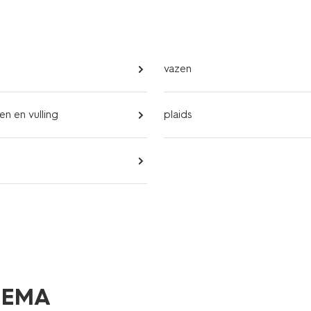
vazen
n en vulling
plaids
 HEMA