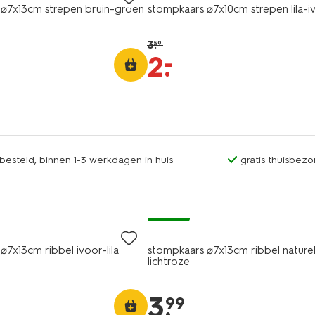
 ⌀7x13cm strepen bruin-groen
stompkaars ⌀7x10cm strepen lila-i
3
.
59
–
2
.
esteld, binnen 1-3 werkdagen in huis
gratis thuisbezo
vegan
⌀7x13cm ribbel ivoor-lila
stompkaars ⌀7x13cm ribbel nature
lichtroze
3
.
99