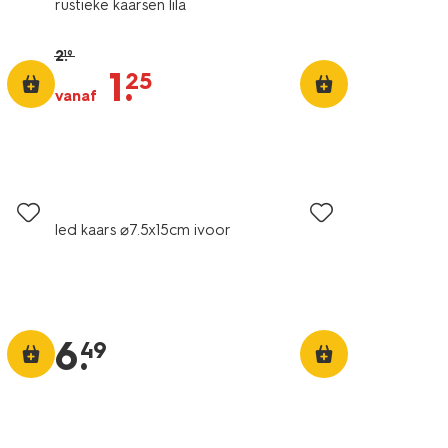
rustieke kaarsen lila
2
.
19
1
.
25
vanaf
led kaars ⌀7.5x15cm ivoor
6
.
49