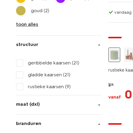
goud
(2)
vandaag b
toon alles
vegan
sale
structuur
geribbelde kaarsen
(21)
rustieke kaa
gladde kaarsen
(21)
1
.
29
rustieke kaarsen
(9)
0
vanaf
maat (dxl)
vegan
sale
branduren