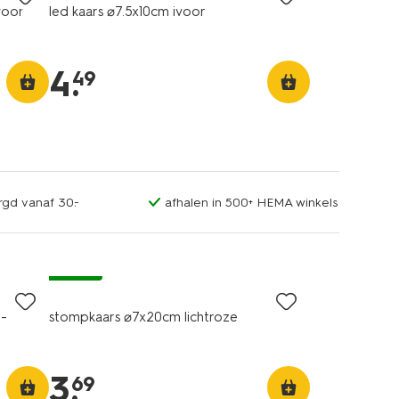
voor
led kaars ⌀7.5x10cm ivoor
4
.
49
rgd vanaf 30.-
afhalen in 500+ HEMA winkels
vegan
l-
stompkaars ⌀7x20cm lichtroze
3
.
69