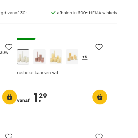
rgd vanaf 30.-
afhalen in 500+ HEMA winkels
vegan
lauw
+4
rustieke kaarsen wit
1
.
29
vanaf