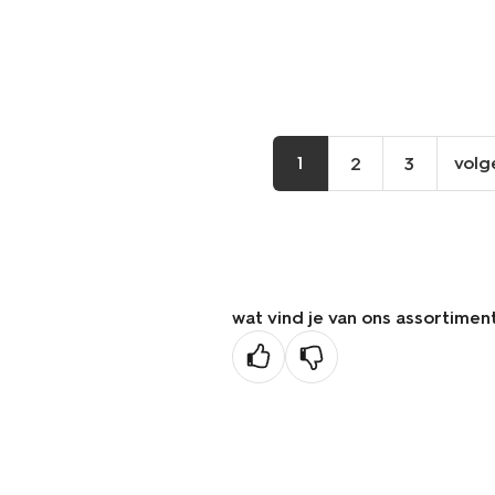
1
volg
2
3
wat vind je van ons assortimen