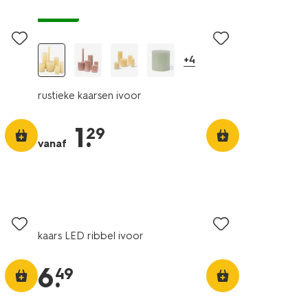
vegan
+4
rustieke kaarsen ivoor
1
.
29
vanaf
kaars LED ribbel ivoor
6
.
49