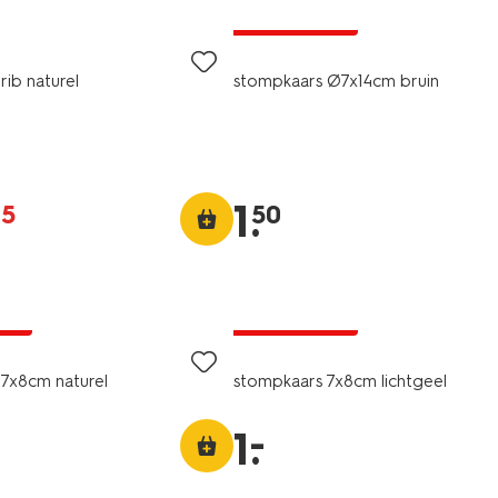
laag geprijsd
rib naturel
stompkaars Ø7x14cm bruin
1
.
25
50
vegan
jsd
laag geprijsd
7x8cm naturel
stompkaars 7x8cm lichtgeel
–
1
.