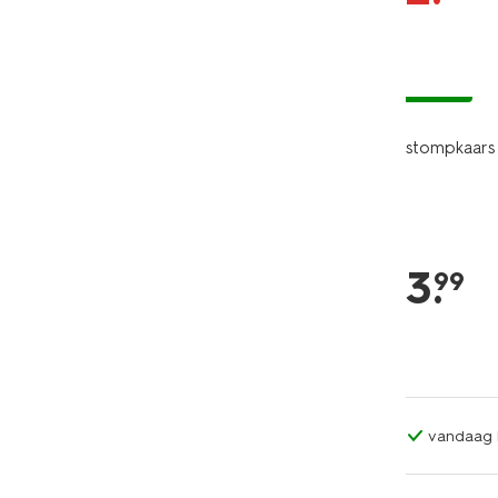
vegan
stompkaars 
3
.
99
vandaag b
vegan