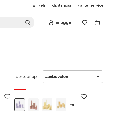
winkels
klantenpas
klantenservice
inloggen
sorteer op:
aanbevolen
vegan
sale
+4