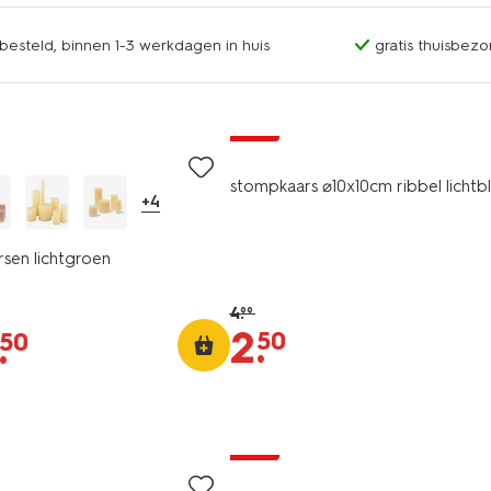
esteld, binnen 1-3 werkdagen in huis
gratis thuisbezo
vegan
sale
stompkaars ⌀10x10cm ribbel lichtb
+4
rsen lichtgroen
4
.
99
2
.
.
50
50
vegan
sale