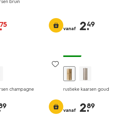
rsen bruin
2
.
.
49
75
vanaf
vegan
arsen champagne
rustieke kaarsen goud
.
2
.
89
89
vanaf