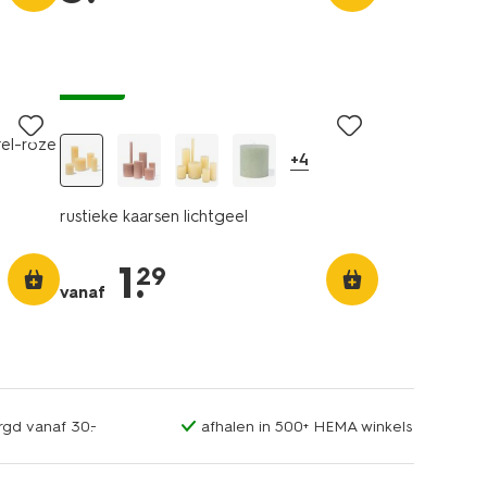
vegan
el-roze
+4
rustieke kaarsen lichtgeel
1
.
29
vanaf
rgd vanaf 30.-
afhalen in 500+ HEMA winkels