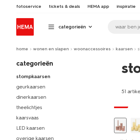
fotoservice
tickets & deals
HEMA app
inspiratie
waar ben j
categorieën
home
wonen en slapen
woonaccessoires
kaarsen
s
categorieën
st
stompkaarsen
geurkaarsen
51 artik
vegan
dinerkaarsen
sale
theelichtjes
kaarsvaas
LED kaarsen
overige kaarsen