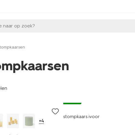
e naar op zoek?
tompkaarsen
ompkaarsen
elen
vegan
stompkaars ivoor
+4