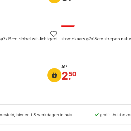
vegan
sale
⌀7x13cm ribbel wit-lichtgeel
stompkaars ⌀7x13cm strepen natur
4
.
59
2
.
50
esteld, binnen 1-3 werkdagen in huis
gratis thuisbezo
vegan