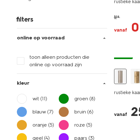
rustieke kaa
1
.
29
filters
0
vanaf
online op voorraad
vegan
toon alleen producten die
online op voorraad zijn
kleur
rustieke ka
wit
(11)
groen
(8)
2
blauw
(7)
bruin
(6)
vanaf
oranje
(5)
roze
(5)
geel
(4)
paars
(3)