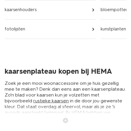
kaarsenhouders
bloempotten
fotolijsten
kunstplanten
kaarsenplateau kopen bij HEMA
Zoek je een mooi woonaccessoire om je huis gezellig
mee te maken? Denk dan eens aan een kaarsenplateau.
Zo'n blad voor kaarsen kun je volzetten met
bijvoorbeeld
rustieke kaarsen
in de door jou gewenste
kleur. Dat staat overdag al sfeervol, maar als je ze ‘s
avonds aansteekt helemaal. Bij HEMA hebben we
kaarsenplateaus in verschillende kleuren en maten. En
zoals je van HEMA gewend bent, hebben ze standaard
een laag prijsje.