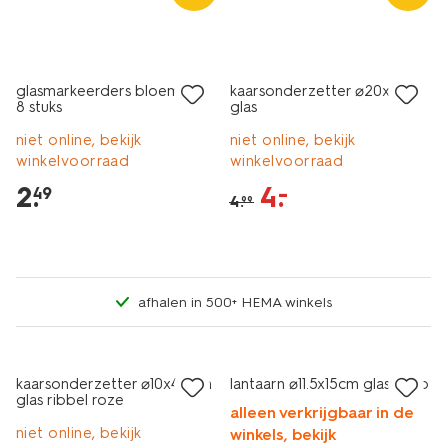
sale
glasmarkeerders bloemen -
kaarsonderzetter ⌀20x3cm
8 stuks
glas
niet online, bekijk
niet online, bekijk
winkelvoorraad
winkelvoorraad
2
.
4
.
–
49
4
.
99
afhalen in 500+ HEMA winkels
laag geprijsd
laag geprijsd
kaarsonderzetter ⌀10x4.5cm
lantaarn ⌀11.5x15cm glas retro
glas ribbel roze
alleen verkrijgbaar in de
niet online, bekijk
winkels, bekijk