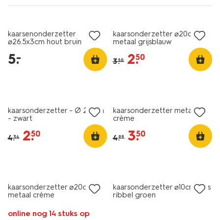
sale
kaarsenonderzetter
kaarsonderzetter ⌀20cm
⌀26.5x3cm hout bruin
metaal grijsblauw
5
.
2
.
–
50
3
.
50
sale
korting
kaarsonderzetter - Ø 25 cm
kaarsonderzetter metaal
- zwart
crème
2
.
3
.
50
50
4
.
4
.
34
99
korting
kaarsonderzetter ⌀20cm
kaarsonderzetter ⌀10cm glas
metaal crème
ribbel groen
online nog 14 stuks op