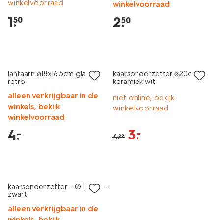
winkelvoorraad
winkelvoorraad
1
.
2
.
50
50
laag geprijsd
sale
lantaarn ⌀18x16.5cm glas
kaarsonderzetter ⌀20cm
retro
keramiek wit
alleen verkrijgbaar in de
niet online, bekijk
winkels, bekijk
winkelvoorraad
winkelvoorraad
3
.
–
4
.
–
4
.
99
laag geprijsd
kaarsonderzetter - Ø 12 cm -
zwart
alleen verkrijgbaar in de
winkels, bekijk