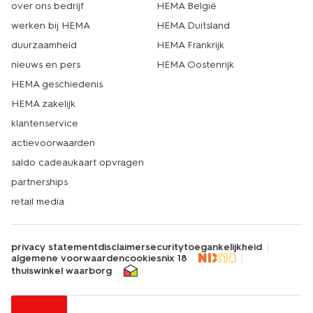
over ons bedrijf
HEMA België
werken bij HEMA
HEMA Duitsland
duurzaamheid
HEMA Frankrijk
nieuws en pers
HEMA Oostenrijk
HEMA geschiedenis
HEMA zakelijk
klantenservice
actievoorwaarden
saldo cadeaukaart opvragen
partnerships
retail media
privacy statement
disclaimer
security
toegankelijkheid
algemene voorwaarden
cookies
nix 18
thuiswinkel waarborg