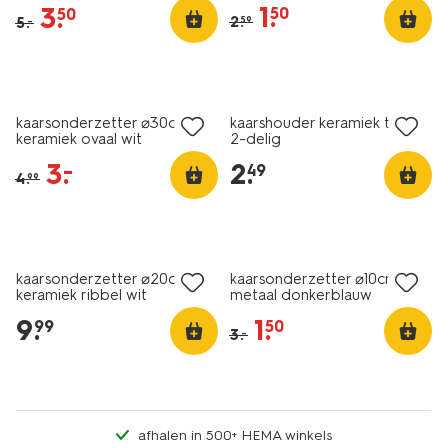
1
.
3
.
50
50
2
.
5
.
59
–
sale
kaarsonderzetter ⌀30cm
kaarshouder keramiek taart
keramiek ovaal wit
2-delig
3
.
2
.
–
49
4
.
99
sale
kaarsonderzetter ⌀20cm
kaarsonderzetter ⌀10cm
keramiek ribbel wit
metaal donkerblauw
9
.
1
.
99
50
3
.
–
afhalen in 500+ HEMA winkels