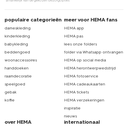
*afhankelijk van de gekozen bezorgopties
een winkel bij jou in de buurt. Dat is echt HEMA.
populaire categorieën
meer voor HEMA fans
dameskleding
HEMA app
kinderkleding
HEMA pas
babykleding
lees onze folders
beddengoed
folder via Whatsapp ontvangen
woonaccessoires
HEMA op social media
handdoeken
HEMA herontwerpwedstrijd
raamdecoratie
HEMA fotoservice
speelgoed
HEMA cadeaukaarten
gebak
HEMA tickets
koffie
HEMA verzekeringen
inspiratie
nieuws
over HEMA
internationaal