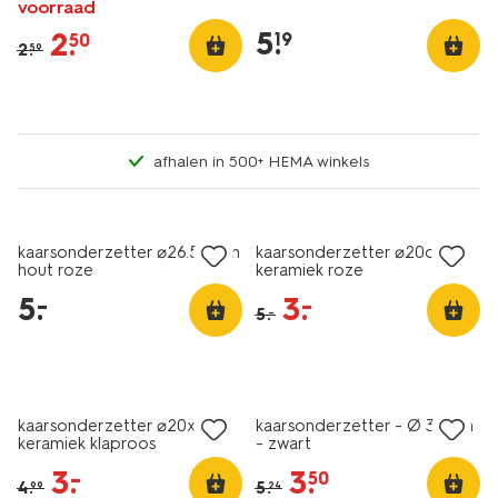
voorraad
5
.
2
.
19
50
2
.
59
afhalen in 500+ HEMA winkels
sale
kaarsonderzetter ⌀26.5x3cm
kaarsonderzetter ⌀20cm
hout roze
keramiek roze
5
.
3
.
–
–
5
.
–
korting
sale
kaarsonderzetter ⌀20x3cm
kaarsonderzetter - Ø 33 cm
keramiek klaproos
- zwart
3
.
3
.
–
50
4
.
5
.
99
24