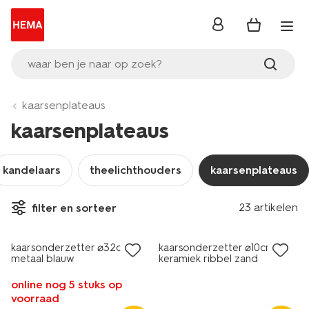
inloggen
waar ben je naar op zoek?
kaarsenplateaus
kaarsenplateaus
kandelaars
theelichthouders
kaarsenplateaus
23 artikelen
filter en sorteer
sale
sale
kaarsonderzetter ⌀32cm
kaarsonderzetter ⌀10cm
metaal blauw
keramiek ribbel zand
online nog 5 stuks op
voorraad