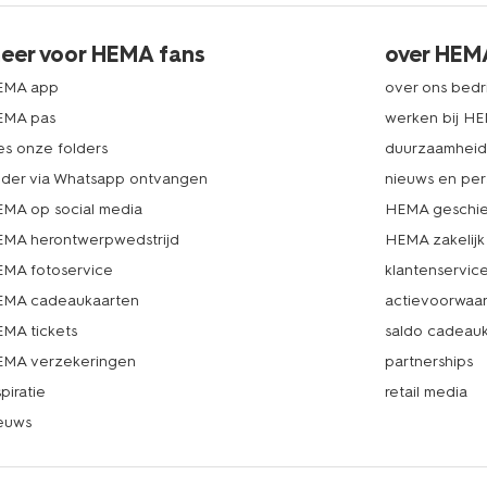
eer voor HEMA fans
over HEM
EMA app
over ons bedri
EMA pas
werken bij H
es onze folders
duurzaamhei
lder via Whatsapp ontvangen
nieuws en per
MA op social media
HEMA geschie
MA herontwerpwedstrijd
HEMA zakelijk
MA fotoservice
klantenservic
MA cadeaukaarten
actievoorwaa
MA tickets
saldo cadeau
MA verzekeringen
partnerships
spiratie
retail media
euws