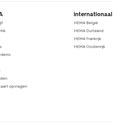
A
internationaal
jf
HEMA België
EMA
HEMA Duitsland
d
HEMA Frankrijk
s
HEMA Oostenrijk
denis
e
rden
kaart opvragen