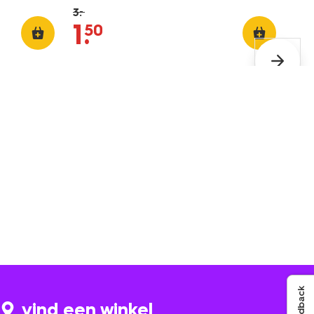
3
.
–
1
.
50
Feedback
vind een winkel