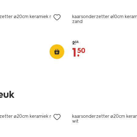
sale
zetter ⌀20cm keramiek roze
kaarsonderzetter ⌀10cm keram
zand
2
.
59
1
.
50
leuk
zetter ⌀20cm keramiek roze
kaarsonderzetter ⌀20cm keram
wit