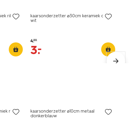
sale
iek ribbel
kaarsonderzetter ⌀30cm keramiek ovaal
wit
4
.
99
–
3
.
sale
iek ribbel
kaarsonderzetter ⌀10cm metaal
donkerblauw