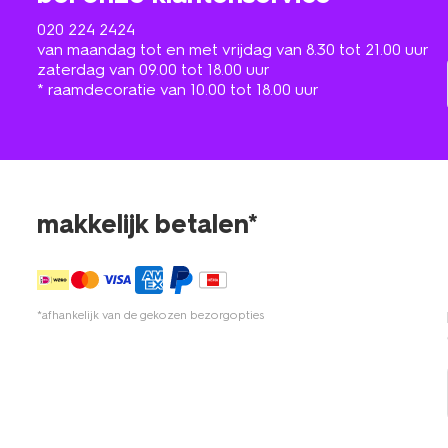
020 224 2424
van maandag tot en met vrijdag van 8.30 tot 21.00 uur
zaterdag van 09.00 tot 18.00 uur
* raamdecoratie van 10.00 tot 18.00 uur
makkelijk betalen*
*afhankelijk van de gekozen bezorgopties