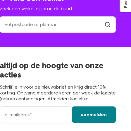
zoek een winkel bij jou in de buurt
zoek
een
winkel
vind
winkel
bij
jou
in
de
buurt
altijd op de hoogte van onze
acties
Schrijf je in voor de nieuwsbrief en krijg direct 10%
korting. Ontvang meerdere keren per week de laatste
(online) aanbiedingen. Afmelden kan altijd.
e-
aanmelden
mailadres