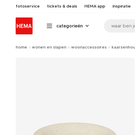
fotoservice
tickets & deals
HEMA app
inspiratie
waar ben j
categorieën
home
wonen en slapen
woonaccessoires
kaarsenho