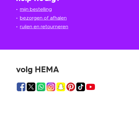
mijn bestelling
bezorgen of afhalen
ruilen en retourneren
volg HEMA