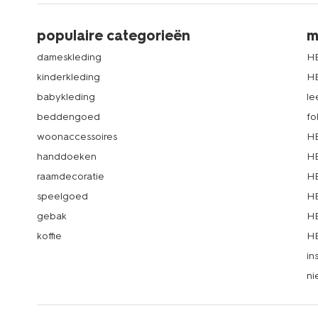
populaire categorieën
m
dameskleding
H
kinderkleding
H
babykleding
le
beddengoed
fo
woonaccessoires
HE
handdoeken
HE
raamdecoratie
HE
speelgoed
HE
gebak
HE
koffie
HE
in
ni