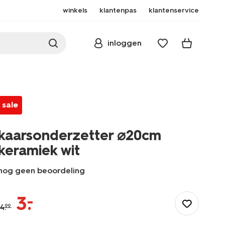
winkels
klantenpas
klantenservice
inloggen
sale
kaarsonderzetter ⌀20cm
keramiek wit
nog geen beoordeling
/wonen-
slapen/wonen/kaarsonderzetter/kaarsonderzetter-
–
3
.
%E2%8C%8020cm-
4
.
99
keramiek-