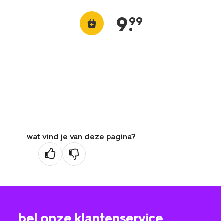
9
.
99
wat vind je van deze pagina?
bel onze klantenservice