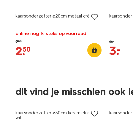
korting
sale
kaarsonderzetter ⌀20cm metaal crème
kaarsonder
online nog 14 stuks op voorraad
5
.
2
.
–
59
–
3
.
2
.
50
dit vind je misschien ook 
sale
sale
kaarsonderzetter ⌀30cm keramiek ovaal
kaarsonder
wit