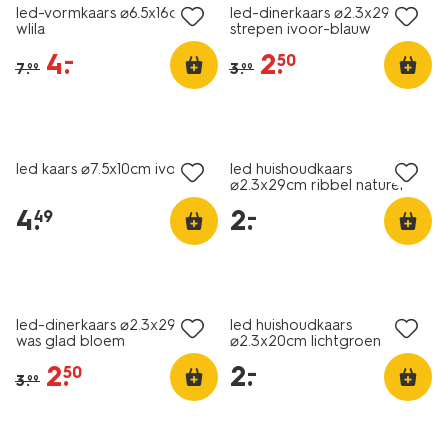
led-vormkaars ⌀6.5x16cm
led-dinerkaars ⌀2.3x29cm
wlila
strepen ivoor-blauw
4
.
2
.
–
50
7
.
3
.
99
99
laag geprijsd
led kaars ⌀7.5x10cm ivoor
led huishoudkaars
⌀2.3x29cm ribbel naturel
4
.
2
.
–
49
sale
laag geprijsd
led-dinerkaars ⌀2.3x29cm
led huishoudkaars
was glad bloem
⌀2.3x20cm lichtgroen
2
.
2
.
–
50
3
.
99