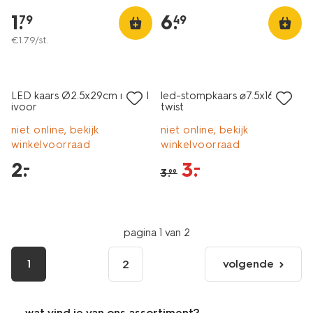
1
.
6
.
79
49
€
1
.
79
/st.
laag geprijsd
sale
LED kaars Ø2.5x29cm ribbel
led-stompkaars ⌀7.5x16cm
ivoor
twist
niet online, bekijk
niet online, bekijk
winkelvoorraad
winkelvoorraad
2
.
3
.
–
–
3
.
99
pagina 1 van 2
1
volgende
2
volgende
pagina
wat vind je van ons assortiment?