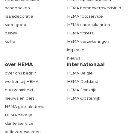
handdoeken
HEMA herontwerpwedstrijd
raamdecoratie
HEMA fotoservice
speelgoed
HEMA cadeaukaarten
gebak
HEMA tickets
koffie
HEMA verzekeringen
inspiratie
nieuws
over HEMA
internationaal
over ons bedrijf
HEMA België
werken bij HEMA
HEMA Duitsland
duurzaamheid
HEMA Frankrijk
nieuws en pers
HEMA Oostenrijk
HEMA geschiedenis
HEMA zakelijk
klantenservice
actievoorwaarden