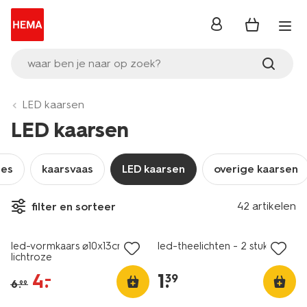
inloggen
waar ben je naar op zoek?
LED kaarsen
LED kaarsen
jes
kaarsvaas
LED kaarsen
overige kaarsen
42 artikelen
filter en sorteer
sale
led-vormkaars ⌀10x13cm
led-theelichten - 2 stuks
lichtroze
4
.
1
.
–
39
6
.
99