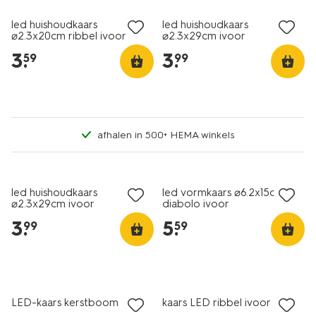
led huishoudkaars
led huishoudkaars
⌀2.3x20cm ribbel ivoor
⌀2.3x29cm ivoor
3
.
3
.
59
99
afhalen in 500+ HEMA winkels
led huishoudkaars
led vormkaars ⌀6.2x15cm
⌀2.3x29cm ivoor
diabolo ivoor
3
.
5
.
99
59
LED-kaars kerstboom
kaars LED ribbel ivoor