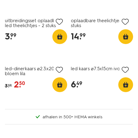
uitbreidingsset oplaadbare
oplaadbare theelichtjes - 4
led theelichtjes - 2 stuks
stuks
3
.
14
.
99
99
sale
led-dinerkaars ⌀2.3x20cm
led kaars ⌀7.5x15cm ivoor
bloem lila
2
.
6
.
50
49
3
.
59
afhalen in 500+ HEMA winkels
sale
sale