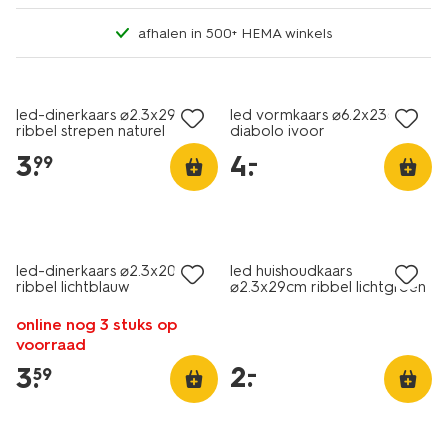
afhalen in 500+ HEMA winkels
laag geprijsd
led-dinerkaars ⌀2.3x29cm
led vormkaars ⌀6.2x23cm
ribbel strepen naturel
diabolo ivoor
3
.
4
.
–
99
laag geprijsd
led-dinerkaars ⌀2.3x20cm
led huishoudkaars
ribbel lichtblauw
⌀2.3x29cm ribbel lichtgroen
online nog 3 stuks op
voorraad
2
.
–
3
.
59