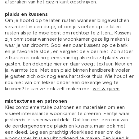
afspraken van het gezin kunt opschrijven.
plaids en kussens
Om je hoofd op te laten rusten wanneer bingewatchen
verandert in een dutje, of om je voeten op te laten
rusten als je te moe bent om rechtop te zitten… Kussens
zijn onmisbaar wanneer je woonkamer gezellig maken is
waar je van droomt. Gooi een paar kussens op de bank
en je favoriete stoel, en vergeet de vloer niet. Zo’n stoer
zitkussen is ook nog eens handig als extra zitplaats voor
gasten. Een dekentje hier en daar voegt textuur, kleur en
ja, warmte toe. Met een plaid binnen handbereik voelen
je gasten zich ook nog eens hartstikke thuis. Wie houdt er
nou niet van om lekker onder een dekentje weg te
kruipen? Je kan ze ook zelf maken met
wol & garen
.
mix texturen en patronen
Kies complementaire patronen en materialen om een
visueel interessante woonkamer te creëren. Eentje waar
je steeds iets nieuws ontdekt. Dat kan met een mix van
de eerdergenoemde plaids en kussens, maar ook met
een kleed. Leg een prachtig vloerkleed neer om de
woonkamer knus en uitnodigend te maken. Een kleed is