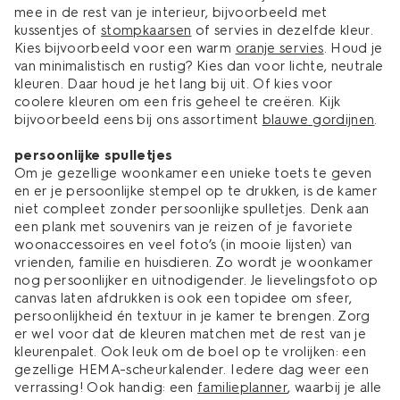
mee in de rest van je interieur, bijvoorbeeld met
kussentjes of
stompkaarsen
of servies in dezelfde kleur.
Kies bijvoorbeeld voor een warm
oranje servies
. Houd je
van minimalistisch en rustig? Kies dan voor lichte, neutrale
kleuren. Daar houd je het lang bij uit. Of kies voor
coolere kleuren om een fris geheel te creëren. Kijk
bijvoorbeeld eens bij ons assortiment
blauwe gordijnen
.
persoonlijke spulletjes
Om je gezellige woonkamer een unieke toets te geven
en er je persoonlijke stempel op te drukken, is de kamer
niet compleet zonder persoonlijke spulletjes. Denk aan
een plank met souvenirs van je reizen of je favoriete
woonaccessoires en veel foto’s (in mooie lijsten) van
vrienden, familie en huisdieren. Zo wordt je woonkamer
nog persoonlijker en uitnodigender. Je lievelingsfoto op
canvas laten afdrukken is ook een topidee om sfeer,
persoonlijkheid én textuur in je kamer te brengen. Zorg
er wel voor dat de kleuren matchen met de rest van je
kleurenpalet. Ook leuk om de boel op te vrolijken: een
gezellige HEMA-scheurkalender. Iedere dag weer een
verrassing! Ook handig: een
familieplanner
, waarbij je alle