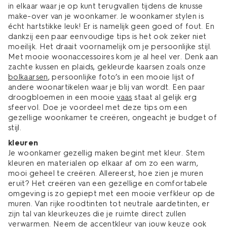
in elkaar waar je op kunt terugvallen tijdens de knusse
make-over van je woonkamer. Je woonkamer stylen is
écht hartstikke leuk! Er is namelijk geen goed of fout. En
dankzij een paar eenvoudige tips is het ook zeker niet
moeilijk. Het draait voornamelijk om je persoonlijke stijl.
Met mooie woonaccessoires kom je al heel ver. Denk aan
zachte kussen en plaids, gekleurde kaarsen zoals onze
bolkaarsen
, persoonlijke foto’s in een mooie lijst of
andere woonartikelen waar je blij van wordt. Een paar
droogbloemen in een mooie
vaas
staat al gelijk erg
sfeervol. Doe je voordeel met deze tips om een
gezellige woonkamer te creëren, ongeacht je budget of
stijl.
kleuren
Je woonkamer gezellig maken begint met kleur. Stem
kleuren en materialen op elkaar af om zo een warm,
mooi geheel te creëren. Allereerst, hoe zien je muren
eruit? Het creëren van een gezellige en comfortabele
omgeving is zo gepiept met een mooie verfkleur op de
muren. Van rijke roodtinten tot neutrale aardetinten, er
zijn tal van kleurkeuzes die je ruimte direct zullen
verwarmen. Neem de accentkleur van jouw keuze ook