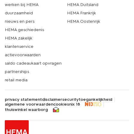
werken bij HEMA
HEMA Duitsland
duurzaamheid
HEMA Frankrijk
nieuws en pers
HEMA Oostenrijk
HEMA geschiedenis
HEMA zakelijk
klantenservice
actievoorwaarden
saldo cadeaukaart opvragen
partnerships
retail media
privacy statement
disclaimer
security
toegankelijkheid
algemene voorwaarden
cookies
nix 18
thuiswinkel waarborg