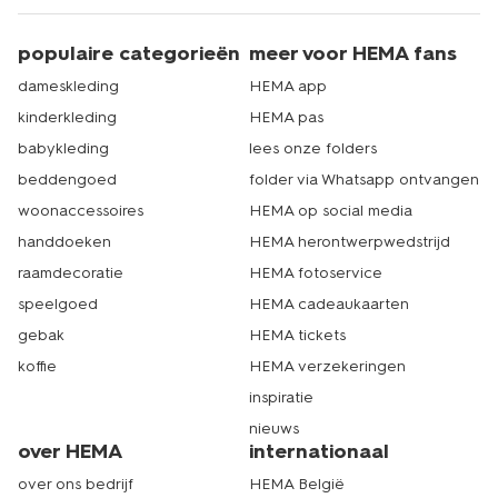
populaire categorieën
meer voor HEMA fans
dameskleding
HEMA app
kinderkleding
HEMA pas
babykleding
lees onze folders
beddengoed
folder via Whatsapp ontvangen
woonaccessoires
HEMA op social media
handdoeken
HEMA herontwerpwedstrijd
raamdecoratie
HEMA fotoservice
speelgoed
HEMA cadeaukaarten
gebak
HEMA tickets
koffie
HEMA verzekeringen
inspiratie
nieuws
over HEMA
internationaal
over ons bedrijf
HEMA België