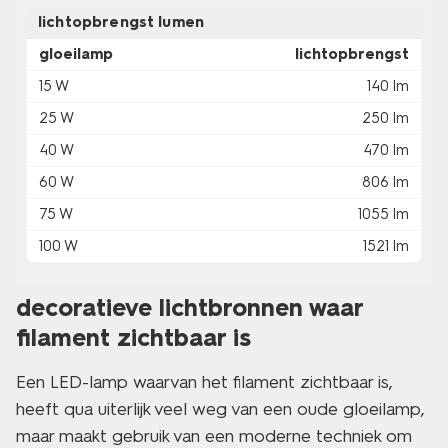
lichtopbrengst lumen
gloeilamp
lichtopbrengst
15 W
140 lm
25 W
250 lm
40 W
470 lm
60 W
806 lm
75 W
1055 lm
100 W
1521 lm
decoratieve lichtbronnen waar
filament zichtbaar is
Een LED-lamp waarvan het filament zichtbaar is,
heeft qua uiterlijk veel weg van een oude gloeilamp,
maar maakt gebruik van een moderne techniek om