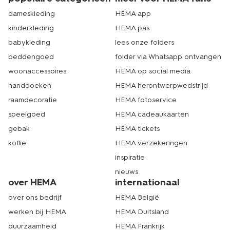
dameskleding
HEMA app
kinderkleding
HEMA pas
babykleding
lees onze folders
beddengoed
folder via Whatsapp ontvangen
woonaccessoires
HEMA op social media
handdoeken
HEMA herontwerpwedstrijd
raamdecoratie
HEMA fotoservice
speelgoed
HEMA cadeaukaarten
gebak
HEMA tickets
koffie
HEMA verzekeringen
inspiratie
nieuws
over HEMA
internationaal
over ons bedrijf
HEMA België
werken bij HEMA
HEMA Duitsland
duurzaamheid
HEMA Frankrijk