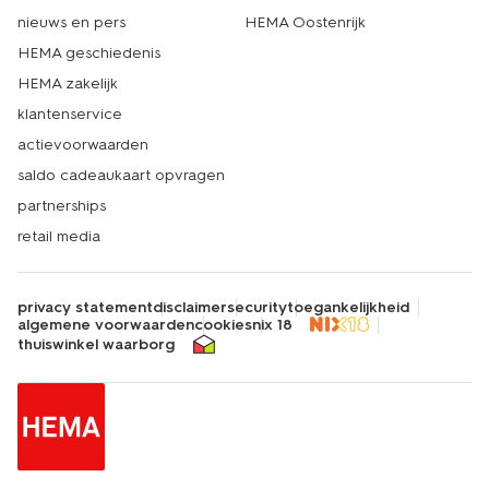
nieuws en pers
HEMA Oostenrijk
HEMA geschiedenis
HEMA zakelijk
klantenservice
actievoorwaarden
saldo cadeaukaart opvragen
partnerships
retail media
privacy statement
disclaimer
security
toegankelijkheid
algemene voorwaarden
cookies
nix 18
thuiswinkel waarborg