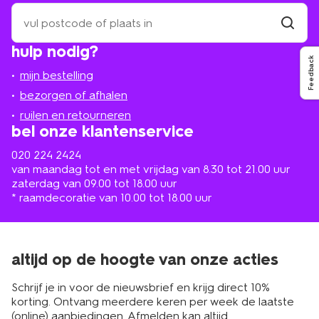
zoek
een
winkel
vind
hulp nodig?
winkel
bij
Feedback
jou
mijn bestelling
in
de
bezorgen of afhalen
buurt
ruilen en retourneren
bel onze klantenservice
020 224 2424
van maandag tot en met vrijdag van 8.30 tot 21.00 uur
zaterdag van 09.00 tot 18.00 uur
* raamdecoratie van 10.00 tot 18.00 uur
altijd op de hoogte van onze acties
Schrijf je in voor de nieuwsbrief en krijg direct 10%
korting. Ontvang meerdere keren per week de laatste
(online) aanbiedingen. Afmelden kan altijd.