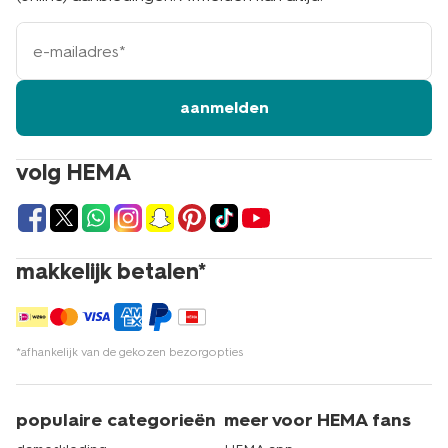
e-
mailadres
aanmelden
volg HEMA
makkelijk betalen*
*afhankelijk van de gekozen bezorgopties
populaire categorieën
meer voor HEMA fans