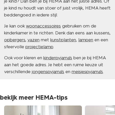
je kind? Dan ben je bij HEMA aan het juiste adres. Of
je kind nu houdt van stoer of juist vrolijk, HEMA heeft
beddengoed in iedere stijl.
Je kan ook
woonaccessoires
gebruiken om de
kinderkamer in te richten. Denk dan eens aan kussens,
opbergers
,
vazen
met
kunstplanten
,
lampen
en een
sfeervolle
projectielamp
.
Ook voor kleren en
kinderpyjama's
ben je bij HEMA
aan het goede adres. Je hebt een ruime keuze uit
verschillende
jongenspyjama's
en
meisjespyjama's
.
bekijk meer HEMA-tips