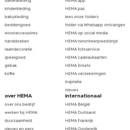
dameskleding
HEMA app
kinderkleding
HEMA pas
babykleding
lees onze folders
beddengoed
folder via Whatsapp ontvangen
woonaccessoires
HEMA op social media
handdoeken
HEMA herontwerpwedstrijd
raamdecoratie
HEMA fotoservice
speelgoed
HEMA cadeaukaarten
gebak
HEMA tickets
koffie
HEMA verzekeringen
inspiratie
nieuws
over HEMA
internationaal
over ons bedrijf
HEMA België
werken bij HEMA
HEMA Duitsland
duurzaamheid
HEMA Frankrijk
nieuws en pers
HEMA Oostenrijk