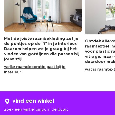
Met de juiste raambekleding zet je
Ontdek alle v
de puntjes op de “i” in je interieur.
raamtextiel: h
Daarom helpen we je graag bij het
voor plastic r
vinden van gordijnen die passen bij
vitrage, maar
jouw stijl.
daardoor makk
welke raamdecoratie past bij je
wat is raamtext
interieur
vind een winkel
zoek een winkel bij jou in de buurt