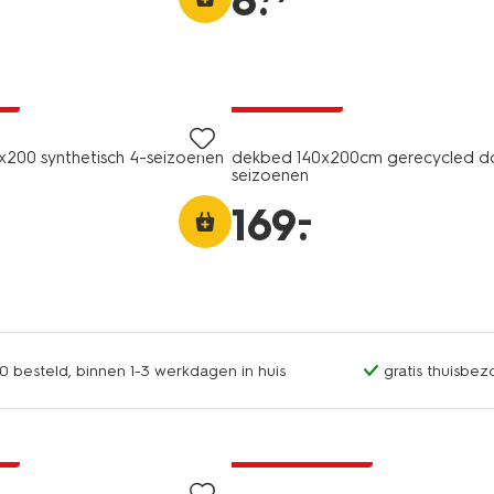
8
.
ng
25% korting
ne
alleen online
200 synthetisch 4-seizoenen
dekbed 140x200cm gerecycled d
seizoenen
–
169
.
0 besteld, binnen 1-3 werkdagen in huis
gratis thuisbez
ng
30% korting
ne
met je HEMA pas