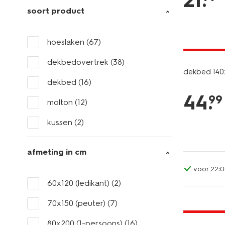
21
.
soort product
25% korti
hoeslaken
(67)
alleen onli
dekbedovertrek
(38)
dekbed 140x
dekbed
(16)
44
.
99
molton
(12)
kussen
(2)
afmeting in cm
voor 22:0
60x120 (ledikant)
(2)
25% korti
70x150 (peuter)
(7)
alleen onli
80x200 (1-persoons)
(16)