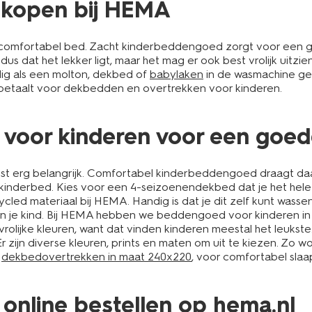
 kopen bij HEMA
omfortabel bed. Zacht kinderbeddengoed zorgt voor een goede
dus dat het lekker ligt, maar het mag er ook best vrolijk uitzi
ndig als een molton, dekbed of
babylaken
in de wasmachine gew
 betaalt voor dekbedden en overtrekken voor kinderen.
voor kinderen voor een goed
rust erg belangrijk. Comfortabel kinderbeddengoed draagt da
inderbed. Kies voor een 4-seizoenendekbed dat je het hele 
led materiaal bij HEMA. Handig is dat je dit zelf kunt wass
an je kind. Bij HEMA hebben we beddengoed voor kinderen in 
e vrolijke kleuren, want dat vinden kinderen meestal het leukst
 zijn diverse kleuren, prints en maten om uit te kiezen. Zo wor
e
dekbedovertrekken in maat 240x220
, voor comfortabel slaa
online bestellen op hema.nl