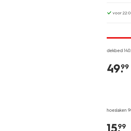
voor 22:0
25% korti
alleen onli
dekbed 14
49
.
99
hoeslaken 
15
.
99