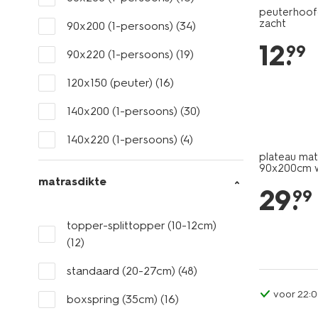
peuterhoofd
zacht
90x200 (1-persoons)
(34)
12
.
99
90x220 (1-persoons)
(19)
120x150 (peuter)
(16)
140x200 (1-persoons)
(30)
140x220 (1-persoons)
(4)
plateau ma
90x200cm w
matrasdikte
29
.
99
topper-splittopper (10-12cm)
(12)
standaard (20-27cm)
(48)
voor 22:0
boxspring (35cm)
(16)