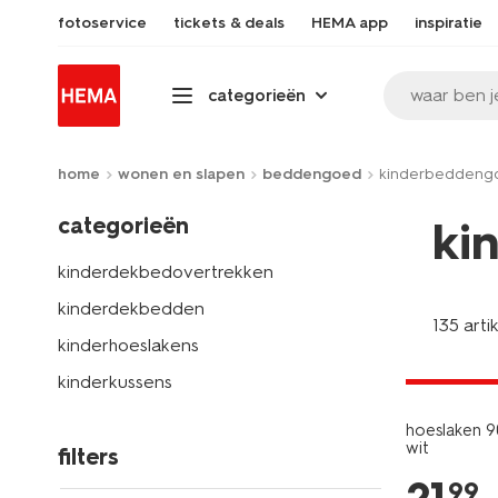
fotoservice
tickets & deals
HEMA app
inspiratie
waar ben j
categorieën
home
wonen en slapen
beddengoed
kinderbeddeng
categorieën
ki
kinderdekbedovertrekken
kinderdekbedden
135 arti
kinderhoeslakens
30% korti
met je HEM
kinderkussens
hoeslaken 9
wit
filters
99