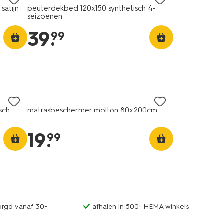
satijn
peuterdekbed 120x150 synthetisch 4-
seizoenen
39
.
99
sch
matrasbeschermer molton 80x200cm
19
.
99
orgd vanaf 30.-
afhalen in 500+ HEMA winkels