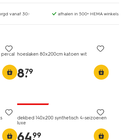
orgd vanaf 30.-
afhalen in 500+ HEMA winkels
 percal
hoeslaken 80x200cm katoen wit
8
.
79
25% korting
alleen online
ks
dekbed 140x200 synthetisch 4-seizoenen
luxe
64
.
99