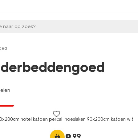
e naar op zoek?
oed
nderbeddengoed
kelen
ng
A pas
0x200cm hotel katoen percal
hoeslaken 90x200cm katoen wit
99