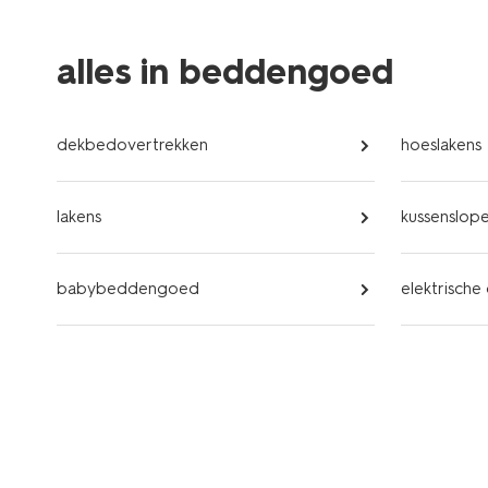
alles in beddengoed
dekbedovertrekken
hoeslakens
lakens
kussenslop
babybeddengoed
elektrische