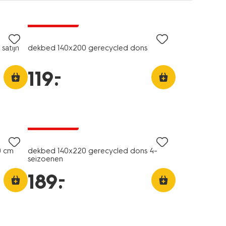
25% korting
alleen online
satijn
dekbed 140x200 gerecycled dons
–
119
.
25% korting
alleen online
0 cm
dekbed 140x220 gerecycled dons 4-
seizoenen
–
189
.