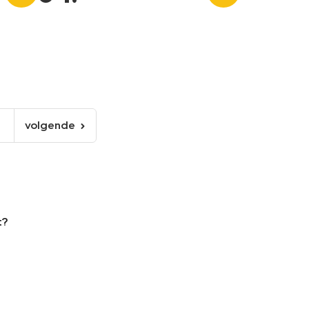
volgende
6
volgende
pagina
t?