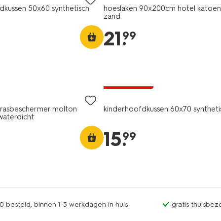
kussen 50x60 synthetisch
hoeslaken 90x200cm hotel katoen 
zand
21
.
99
25% korting
alleen online
trasbeschermer molton
kinderhoofdkussen 60x70 syntheti
aterdicht
15
.
99
0 besteld, binnen 1-3 werkdagen in huis
gratis thuisbez