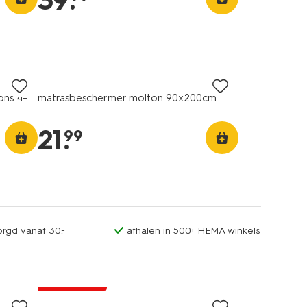
39
.
ons 4-
matrasbeschermer molton 90x200cm
21
.
99
orgd vanaf 30.-
afhalen in 500+ HEMA winkels
25% korting
alleen online