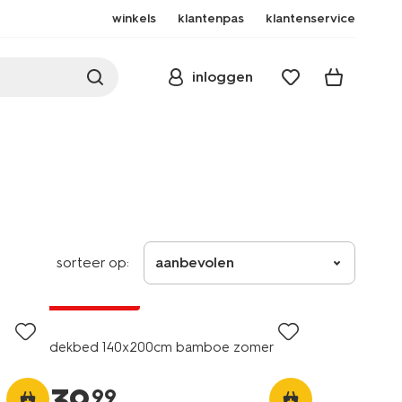
winkels
klantenpas
klantenservice
inloggen
sorteer op:
aanbevolen
25% korting
alleen online
dekbed 140x200cm bamboe zomer
99