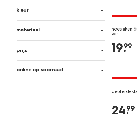
30% korti
kleur
met je HEM
hoeslaken 8
materiaal
wit
19
.
99
prijs
online op voorraad
25% korti
alleen onli
peuterdekbe
24
.
99