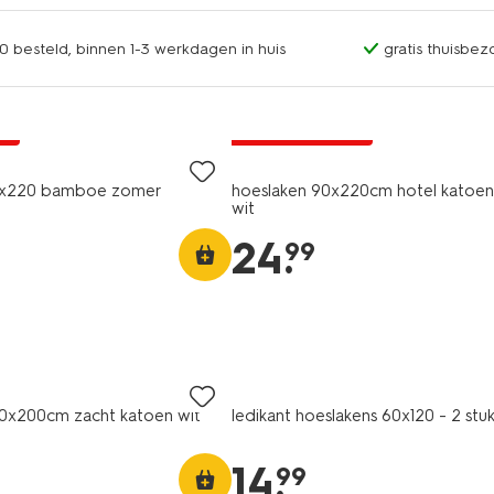
0 besteld, binnen 1-3 werkdagen in huis
gratis thuisbez
ng
30% korting
ne
met je HEMA pas
0x220 bamboe zomer
hoeslaken 90x220cm hotel katoen
wit
24
.
99
2 stuks
90x200cm zacht katoen wit
ledikant hoeslakens 60x120 - 2 stu
14
.
99