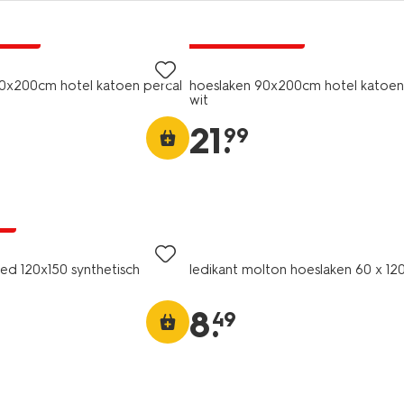
ng
30% korting
A pas
met je HEMA pas
0x200cm hotel katoen percal
hoeslaken 90x200cm hotel katoen 
wit
21
.
99
ng
ne
d 120x150 synthetisch
ledikant molton hoeslaken 60 x 12
8
.
49