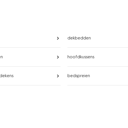
dekbedden
en
hoofdkussens
 dekens
bedspreien