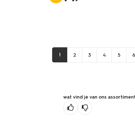
1
2
3
4
5
wat vind je van ons assortimen