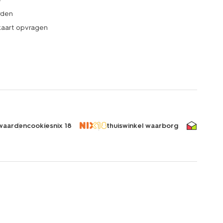
rden
kaart opvragen
waarden
cookies
nix 18
thuiswinkel waarborg