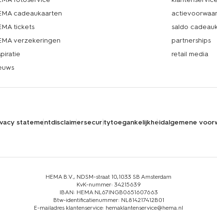
MA cadeaukaarten
actievoorwaa
MA tickets
saldo cadeau
MA verzekeringen
partnerships
spiratie
retail media
euws
ivacy statement
disclaimer
security
toegankelijkheid
algemene voor
HEMA B.V., NDSM-straat 10,1033 SB Amsterdam
KvK-nummer: 34215639
IBAN: HEMA NL67INGB0651607663
Btw-identificatienummer: NL814217412B01
E-mailadres klantenservice: hemaklantenservice@hema.nl