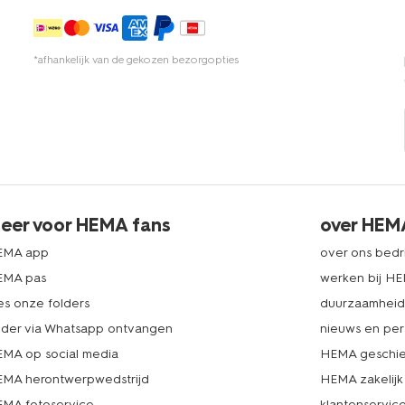
*afhankelijk van de gekozen bezorgopties
eer voor HEMA fans
over HEM
EMA app
over ons bedri
EMA pas
werken bij H
es onze folders
duurzaamhei
lder via Whatsapp ontvangen
nieuws en per
MA op social media
HEMA geschie
MA herontwerpwedstrijd
HEMA zakelijk
MA fotoservice
klantenservic