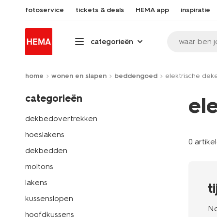
fotoservice
tickets & deals
HEMA app
inspiratie
waar ben j
categorieën
home
wonen en slapen
beddengoed
elektrische dek
categorieën
el
dekbedovertrekken
hoeslakens
0 artike
dekbedden
moltons
lakens
t
kussenslopen
No
hoofdkussens