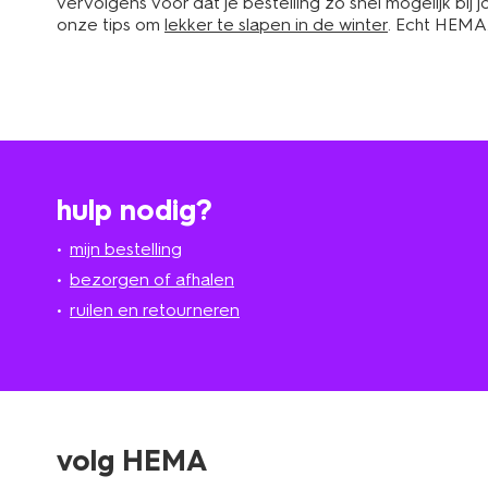
vervolgens voor dat je bestelling zo snel mogelijk bij
onze tips om
lekker te slapen in de winter
. Echt HEMA
hulp nodig?
mijn bestelling
bezorgen of afhalen
ruilen en retourneren
volg HEMA