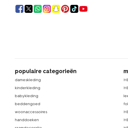
populaire categorieën
m
dameskleding
H
kinderkleding
H
babykleding
le
beddengoed
fo
woonaccessoires
HE
handdoeken
HE
raamdecoratie
HE