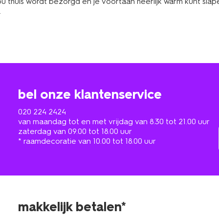
 jou thuis wordt bezorgd en je voortaan heerlijk warm kunt sla
.
bel onze klantenservice
020 224 2424
van maandag tot en met vrijdag van 8.30 tot 21.00 uur
zaterdag van 09.00 tot 18.00 uur
* raamdecoratie van 10.00 tot 18.00 uur
makkelijk betalen*