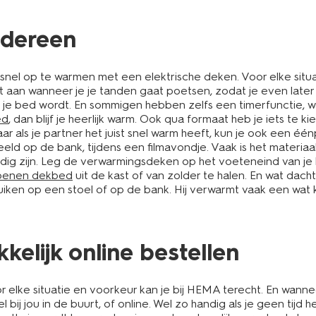
edereen
eer snel op te warmen met een elektrische deken. Voor elke si
t aan wanneer je je tanden gaat poetsen, zodat je even late
je bed wordt. En sommigen hebben zelfs een timerfunctie, waa
ed
, dan blijf je heerlijk warm. Ook qua formaat heb je iets te 
als je partner het juist snel warm heeft, kun je ook een é
ld op de bank, tijdens een filmavondje. Vaak is het materiaal 
dig zijn. Leg de verwarmingsdeken op het voeteneind van je b
zoenen dekbed
uit de kast of van zolder te halen. En wat dach
iken op een stoel of op de bank. Hij verwarmt vaak een wat kl
kelijk online bestellen
r elke situatie en voorkeur kan je bij HEMA terecht. En wanne
bij jou in de buurt, of online. Wel zo handig als je geen tijd