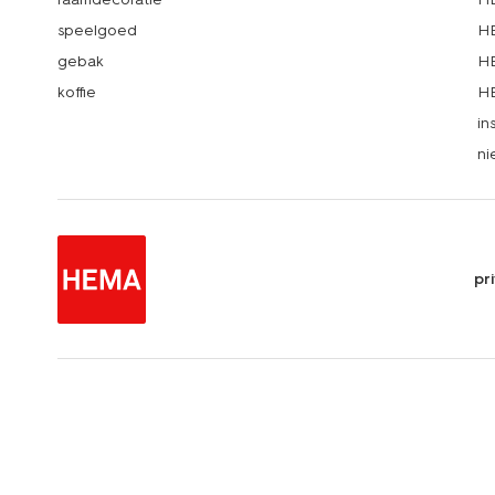
speelgoed
HE
gebak
HE
koffie
HE
in
ni
pr