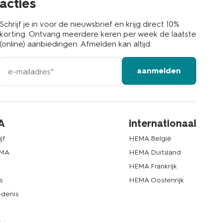
acties
Schrijf je in voor de nieuwsbrief en krijg direct 10%
korting. Ontvang meerdere keren per week de laatste
(online) aanbiedingen. Afmelden kan altijd.
e-
aanmelden
mailadres
A
internationaal
jf
HEMA België
EMA
HEMA Duitsland
d
HEMA Frankrijk
s
HEMA Oostenrijk
denis
e