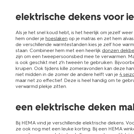
elektrische dekens voor i
Als je het snel koud hebt, is het heerlijk om jezelf w
hem onder je
hoeslaken
op je matras en zet hem alvas
de verschillende warmtestanden kies je zelf hoe warm 
staan. Combineer hem met een heerlijk
donzen dekb
zijn om een tweepersoonsbed mee te verwarmen. Maar 
is ook geschikt met z’n tweeën te gebruiken. Bijvoorbee
kruipen. Ook tijdens kille zomeravonden kan deze han
niet midden in de zomer de andere helft van je
4 sei
maar net zo effectief. Deze is heel handig om te gebru
verwarmd plekje zitten.
een elektrische deken mak
Bij HEMA vind je verschillende elektrische dekens. Voo
ze ook nog met een leuke korting. Bij een HEMA winkel 