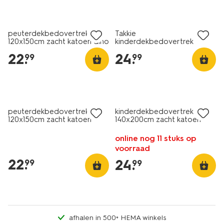
peuterdekbedovertrek
Takkie
120x150cm zacht katoen dino
kinderdekbedovertrek
groen
140x200cm zacht katoen
22
.
24
.
99
99
peuterdekbedovertrek
kinderdekbedovertrek
120x150cm zacht katoen
140x200cm zacht katoen
regenbogen
ruiten
online nog 11 stuks op
voorraad
22
.
24
.
99
99
afhalen in 500+ HEMA winkels