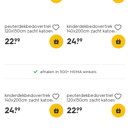
peuterdekbedovertrek
kinderdekbedovertrek
120x150cm zacht katoen
140x200cm zacht katoen
gekleurde stippen
hartjes
22
.
24
.
99
99
afhalen in 500+ HEMA winkels
kinderdekbedovertrek
peuterdekbedovertrek
140x200cm zacht katoen
120x150cm zacht katoen
monster groen
sterren
24
.
22
.
99
99