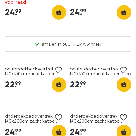
voorraad
24
.
24
.
99
99
afhalen in 500+ HEMA winkels
peuterdekbedovertrek
peuterdekbedovertrek
120x150cm zacht katoen
120x150cm zacht katoen dino
hartjes
22
.
22
.
99
99
kinderdekbedovertrek
kinderdekbedovertrek
140x200cm zacht katoen
140x200cm zacht katoen
gezichtjes
ijsjes
24
.
24
.
99
99