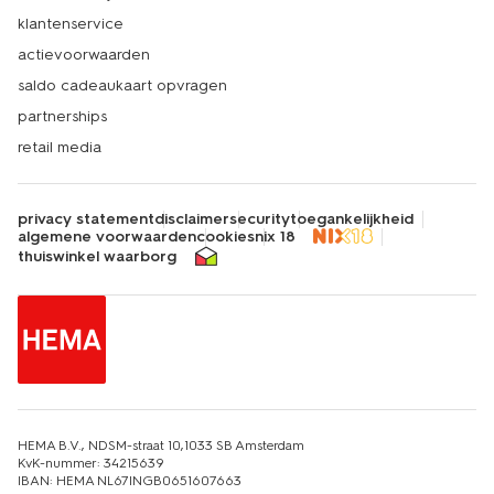
klantenservice
actievoorwaarden
saldo cadeaukaart opvragen
partnerships
retail media
privacy statement
disclaimer
security
toegankelijkheid
algemene voorwaarden
cookies
nix 18
thuiswinkel waarborg
HEMA B.V., NDSM-straat 10,1033 SB Amsterdam
KvK-nummer: 34215639
IBAN: HEMA NL67INGB0651607663