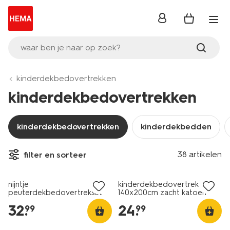
inloggen
waar ben je naar op zoek?
kinderdekbedovertrekken
kinderdekbedovertrekken
kinderdekbedovertrekken
kinderdekbedden
38 artikelen
filter en sorteer
nijntje
kinderdekbedovertrek
peuterdekbedovertrekset
140x200cm zacht katoen
120x150cm zacht katoen met
vlinders
32
.
24
.
99
99
poppenslaapzakje