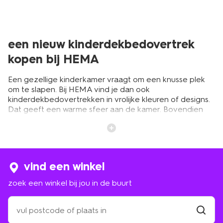
een nieuw kinderdekbedovertrek
kopen bij HEMA
Een gezellige kinderkamer vraagt om een knusse plek
om te slapen. Bij HEMA vind je dan ook
kinderdekbedovertrekken in vrolijke kleuren of designs.
Dat geeft een warme sfeer aan de kamer. Bovendien
zorgen een comfortabel
hoeslaken
en een zacht
dekbedovertrek voor een goede nachtrust. En dat
heeft het weer nodig om te groeien en ontwikkelen.
Investeren in een kinderdekbedovertrek is dan ook
geen overbodige luxe. Bij HEMA betaal je gelukkig
vind een winkel
slechts een klein prijsje voor beddengoed voor je kind.
Bekijk de collectie in de HEMA-winkel of online en koop
zoek een winkel bij jou in de buurt
een nieuw
eenpersoons dekbed
voor je kind bij HEMA.
zoek
een
vrolijk gekleurde
winkel
vind