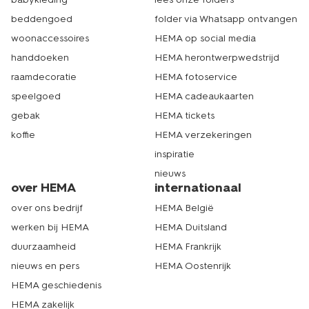
beddengoed
folder via Whatsapp ontvangen
woonaccessoires
HEMA op social media
handdoeken
HEMA herontwerpwedstrijd
raamdecoratie
HEMA fotoservice
speelgoed
HEMA cadeaukaarten
gebak
HEMA tickets
koffie
HEMA verzekeringen
inspiratie
nieuws
over HEMA
internationaal
over ons bedrijf
HEMA België
werken bij HEMA
HEMA Duitsland
duurzaamheid
HEMA Frankrijk
nieuws en pers
HEMA Oostenrijk
HEMA geschiedenis
HEMA zakelijk