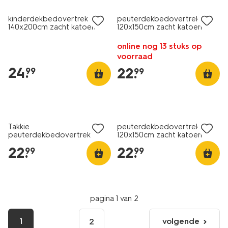
kinderdekbedovertrek
peuterdekbedovertrek
140x200cm zacht katoen
120x150cm zacht katoen
haai
strepen lavendel
online nog 13 stuks op
voorraad
24
.
22
.
99
99
Takkie
peuterdekbedovertrek
peuterdekbedovertrek
120x150cm zacht katoen
120x150cm zacht katoen
strepen geel
22
.
22
.
99
99
pagina 1 van 2
1
volgende
2
volgende