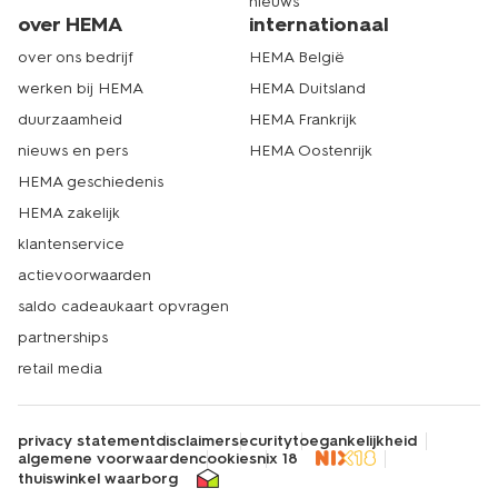
nieuws
over HEMA
internationaal
over ons bedrijf
HEMA België
werken bij HEMA
HEMA Duitsland
duurzaamheid
HEMA Frankrijk
nieuws en pers
HEMA Oostenrijk
HEMA geschiedenis
HEMA zakelijk
klantenservice
actievoorwaarden
saldo cadeaukaart opvragen
partnerships
retail media
privacy statement
disclaimer
security
toegankelijkheid
algemene voorwaarden
cookies
nix 18
thuiswinkel waarborg