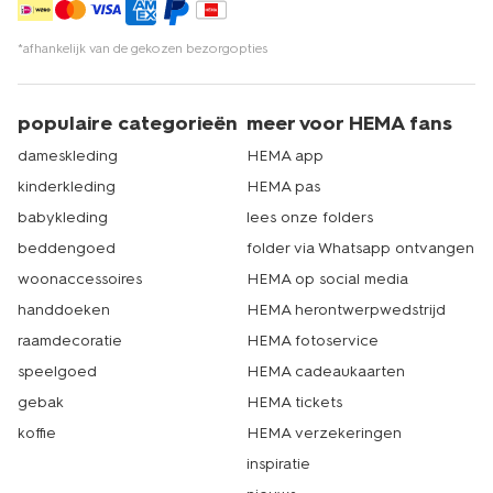
*afhankelijk van de gekozen bezorgopties
populaire categorieën
meer voor HEMA fans
dameskleding
HEMA app
kinderkleding
HEMA pas
babykleding
lees onze folders
beddengoed
folder via Whatsapp ontvangen
woonaccessoires
HEMA op social media
handdoeken
HEMA herontwerpwedstrijd
raamdecoratie
HEMA fotoservice
speelgoed
HEMA cadeaukaarten
gebak
HEMA tickets
koffie
HEMA verzekeringen
inspiratie