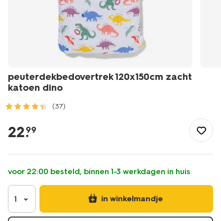
peuterdekbedovertrek 120x150cm zacht
katoen dino
(37)
/wonen-
slapen/slapen/peuterbeddengoed/dekbedovertrekken/peut
22
.
99
120x150cm-
zacht-
katoen-
dino-
voor 22:00 besteld, binnen 1-3 werkdagen in huis
5730212.html
in winkelmandje
1