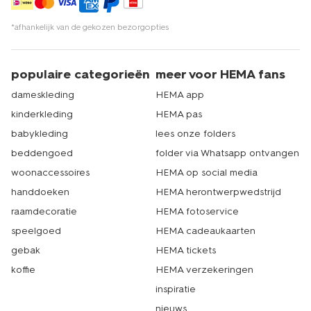
*afhankelijk van de gekozen bezorgopties
populaire categorieën
meer voor HEMA fans
dameskleding
HEMA app
kinderkleding
HEMA pas
babykleding
lees onze folders
beddengoed
folder via Whatsapp ontvangen
woonaccessoires
HEMA op social media
handdoeken
HEMA herontwerpwedstrijd
raamdecoratie
HEMA fotoservice
speelgoed
HEMA cadeaukaarten
gebak
HEMA tickets
koffie
HEMA verzekeringen
inspiratie
nieuws