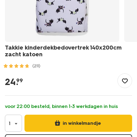
Takkie kinderdekbedovertrek 140x200cm
zacht katoen
(211)
/wonen-
slapen/slapen/kinderbeddengoed/dekbedovertrekken/takkie
24
.
99
kinderdekbedovertrek-
140x200cm-
zacht-
katoen-
voor 22:00 besteld, binnen 1-3 werkdagen in huis
-5760099.html
in winkelmandje
1