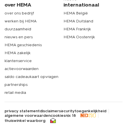
over HEMA
internationaal
over ons bedrijf
HEMA België
werken bij HEMA
HEMA Duitsland
duurzaamheid
HEMA Frankrijk
nieuws en pers
HEMA Oostenrijk
HEMA geschiedenis
HEMA zakelijk
klantenservice
actievoorwaarden
saldo cadeaukaart opvragen
partnerships
retail media
privacy statement
disclaimer
security
toegankelijkheid
algemene voorwaarden
cookies
nix 18
thuiswinkel waarborg