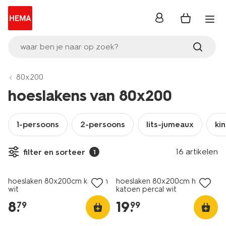
inloggen
waar ben je naar op zoek?
80x200
hoeslakens van 80x200
1-persoons
2-persoons
lits-jumeaux
ki
30% korting
16 artikelen
filter en sorteer
1
met je HEMA pas
hoeslaken 80x200cm katoen
hoeslaken 80x200cm hotel
wit
katoen percal wit
8
.
19
.
79
99