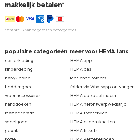
makkelijk betalen*
*afhankelijk van de gekozen bezorgopties
populaire categorieën
meer voor HEMA fans
dameskleding
HEMA app
kinderkleding
HEMA pas
babykleding
lees onze folders
beddengoed
folder via Whatsapp ontvangen
woonaccessoires
HEMA op social media
handdoeken
HEMA herontwerpwedstrijd
raamdecoratie
HEMA fotoservice
speelgoed
HEMA cadeaukaarten
gebak
HEMA tickets
koffie
HEMA verzekeringen