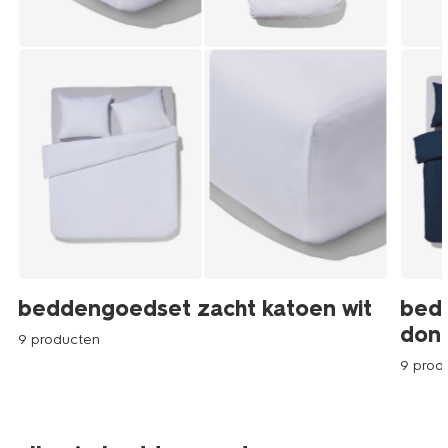
beddengoedset zacht katoen wit
bed
don
9 producten
9 prod