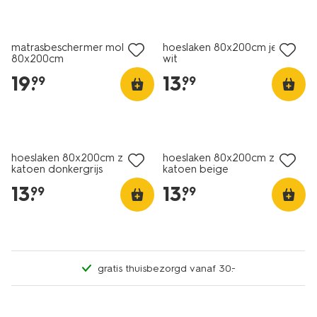
matrasbeschermer molton
hoeslaken 80x200cm jersey
80x200cm
wit
19
.
13
.
99
99
hoeslaken 80x200cm zacht
hoeslaken 80x200cm zacht
katoen donkergrijs
katoen beige
13
.
13
.
99
99
gratis thuisbezorgd vanaf 30.-