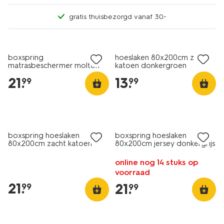
gratis thuisbezorgd vanaf 30.-
boxspring
hoeslaken 80x200cm zacht
matrasbeschermer molton
katoen donkergroen
80x200cm
21
.
13
.
99
99
boxspring hoeslaken
boxspring hoeslaken
80x200cm zacht katoen
80x200cm jersey donkergrijs
blauw
online nog 14 stuks op
voorraad
21
.
21
.
99
99