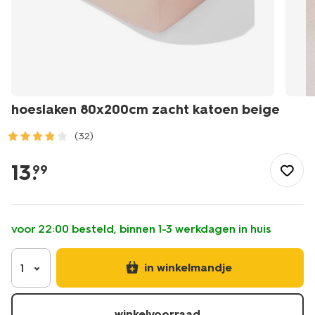
hoeslaken 80x200cm zacht katoen beige
(32)
/wonen-
slapen/slapen/hoeslaken/hoeslaken-
13
.
99
80x200cm-
zacht-
katoen-
beige-
voor 22:00 besteld, binnen 1-3 werkdagen in huis
5160001.html
in winkelmandje
1
winkelvoorraad