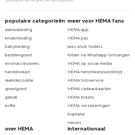
*afhankelijk van de gekozen bezorgopties
populaire categorieën
meer voor HEMA fans
dameskleding
HEMA app
kinderkleding
HEMA pas
babykleding
lees onze folders
beddengoed
folder via Whatsapp ontvangen
woonaccessoires
HEMA op social media
handdoeken
HEMA herontwerpwedstrijd
raamdecoratie
HEMA fotoservice
speelgoed
HEMA cadeaukaarten
gebak
HEMA tickets
koffie
HEMA verzekeringen
inspiratie
nieuws
over HEMA
internationaal