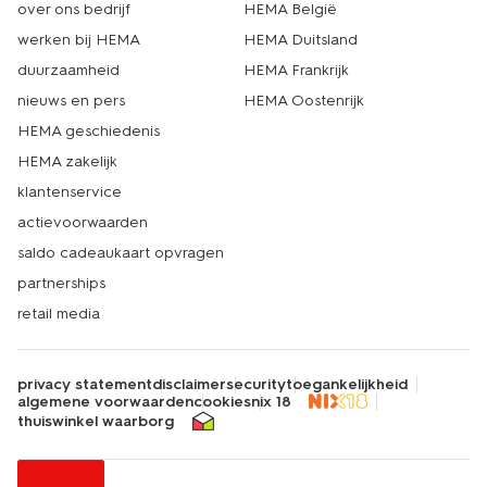
over ons bedrijf
HEMA België
werken bij HEMA
HEMA Duitsland
duurzaamheid
HEMA Frankrijk
nieuws en pers
HEMA Oostenrijk
HEMA geschiedenis
HEMA zakelijk
klantenservice
actievoorwaarden
saldo cadeaukaart opvragen
partnerships
retail media
privacy statement
disclaimer
security
toegankelijkheid
algemene voorwaarden
cookies
nix 18
thuiswinkel waarborg