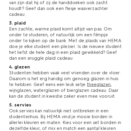
van zijn dat hij of zij de handdoeken ook zacht
houdt? Geef dan ook een flesje wasverzachter
cadeau.
3. plaid
Een zachte, warme plaid komt altijd van pas. Om
onder te studeren, of natuurlijk om een filmpje
onder te kijken op de bank. Met de
plaids
van HEMA
doe je elke student een plezier. Is de nieuwe student
het liefst de hele dag in een plaid gewikkeld? Geef
dan een snuggle plaid cadeau.
4. glazen
Studenten hebben vaak veel vrienden over de vloer.
Daarom is het erg handig om genoeg
glazen
in huis
te hebben. Geef eens een leuk setje
theeglazen
,
wijnglazen
,
waterglazen
of bierglazen cadeau. Daar
kan de student in kwestie zeker even mee vooruit.
5. servies
Ook servies kan natuurlijk niet ontbreken in een
studentenhuis. Bij HEMA vind je mooie borden in
allerlei kleuren en maten. Kies voor een set borden in
dezelfde kleur, of mix en match een aantal kleuren