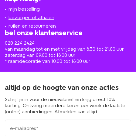
jou
mijn bestelling
in
de
bezorgen of afhalen
buurt
ruilen en retourneren
bel onze klantenservice
020 224 2424
van maandag tot en met vrijdag van 8.30 tot 21.00 uur
zaterdag van 09.00 tot 18.00 uur
* raamdecoratie van 10.00 tot 18.00 uur
altijd op de hoogte van onze acties
Schrijf je in voor de nieuwsbrief en krijg direct 10%
korting. Ontvang meerdere keren per week de laatste
(online) aanbiedingen. Afmelden kan altijd.
e-
mailadres