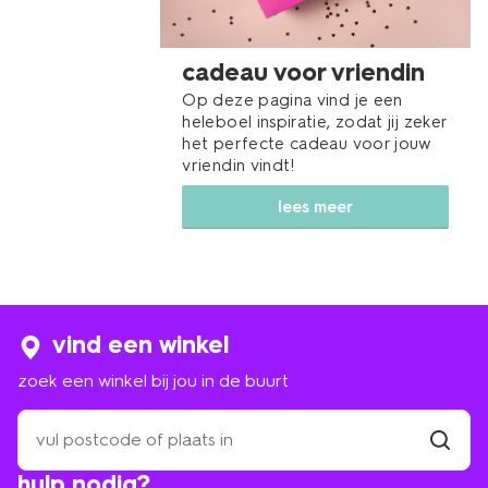
cadeau voor vriendin
Op deze pagina vind je een
heleboel inspiratie, zodat jij zeker
het perfecte cadeau voor jouw
vriendin vindt!
lees meer
vind een winkel
zoek een winkel bij jou in de buurt
zoek
een
winkel
vind
hulp nodig?
winkel
bij