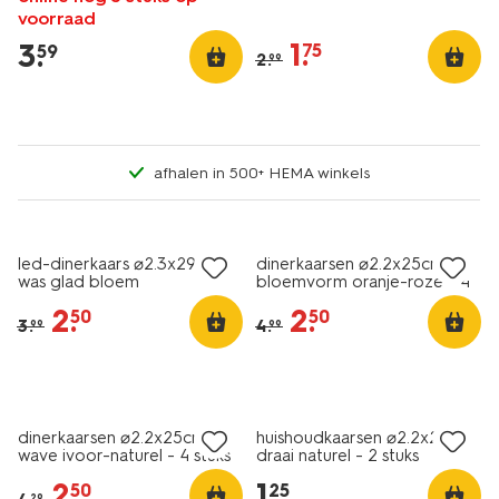
voorraad
1
.
3
.
75
59
2
.
99
afhalen in 500+ HEMA winkels
vegan
sale
sale
led-dinerkaars ⌀2.3x29cm
dinerkaarsen ⌀2.2x25cm
was glad bloem
bloemvorm oranje-roze - 4
stuks
2
.
2
.
50
50
3
.
4
.
99
99
vegan
vegan
sale
laag geprijsd
dinerkaarsen ⌀2.2x25cm
huishoudkaarsen ⌀2.2x20cm
wave ivoor-naturel - 4 stuks
draai naturel - 2 stuks
2
.
1
.
50
25
29