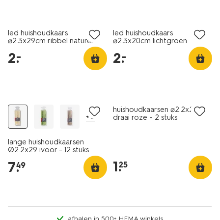
laag geprijsd
laag geprijsd
led huishoudkaars
led huishoudkaars
⌀2.3x29cm ribbel naturel
⌀2.3x20cm lichtgroen
2
.
2
.
–
–
vegan
vegan
laag geprijsd
huishoudkaarsen ⌀2.2x20cm
+6
draai roze - 2 stuks
lange huishoudkaarsen
Ø2.2x29 ivoor - 12 stuks
1
.
7
.
25
49
afhalen in 500+ HEMA winkels