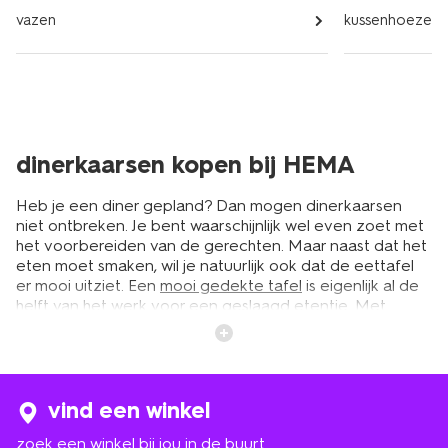
vazen
kussenhoezen e
dinerkaarsen kopen bij HEMA
Heb je een diner gepland? Dan mogen dinerkaarsen
niet ontbreken. Je bent waarschijnlijk wel even zoet met
het voorbereiden van de gerechten. Maar naast dat het
eten moet smaken, wil je natuurlijk ook dat de eettafel
er mooi uitziet. Een
mooi gedekte tafel
is eigenlijk al de
helft van het werk voor een geslaagd etentje. Met
dinerkaarsen creëer je een chique en knusse look aan
tafel. Bij HEMA vind je een ruim assortiment aan
dinerkaarsen in diverse kleuren, afmetingen en
varianten. Voor ieder interieur en iedere gelegenheid
zitten er mooie exemplaren tussen. Maak het helemaal
vind een winkel
af met een bijpassend
tafelkleed
en borden. Zo maak je
zoek een winkel bij jou in de buurt
de ervaring van je gasten compleet.