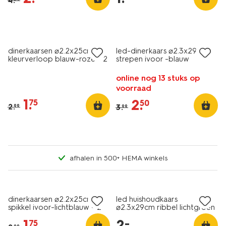
4
.
vegan
sale
sale
dinerkaarsen ⌀2.2x25cm
led-dinerkaars ⌀2.3x29cm
kleurverloop blauw-roze - 2
strepen ivoor -blauw
stuks
online nog 13 stuks op
voorraad
1
.
2
.
75
50
2
.
3
.
99
99
afhalen in 500+ HEMA winkels
vegan
sale
laag geprijsd
dinerkaarsen ⌀2.2x25cm
led huishoudkaars
spikkel ivoor-lichtblauw - 2
⌀2.3x29cm ribbel lichtgroen
stuks
1
.
2
.
–
75