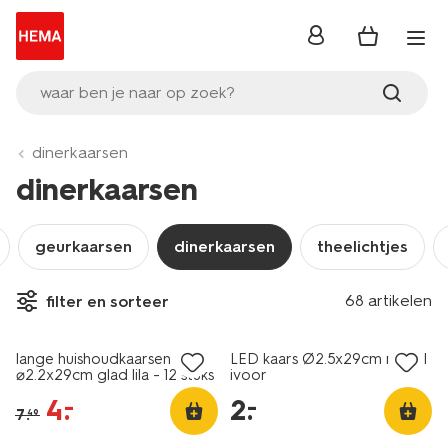
inloggen
waar ben je naar op zoek?
dinerkaarsen
dinerkaarsen
geurkaarsen
dinerkaarsen
theelichtjes
vegan
68 artikelen
filter en sorteer
sale
laag geprijsd
lange huishoudkaarsen
LED kaars Ø2.5x29cm ribbel
⌀2.2x29cm glad lila - 12 stuks
ivoor
4
.
2
.
–
–
7
.
49