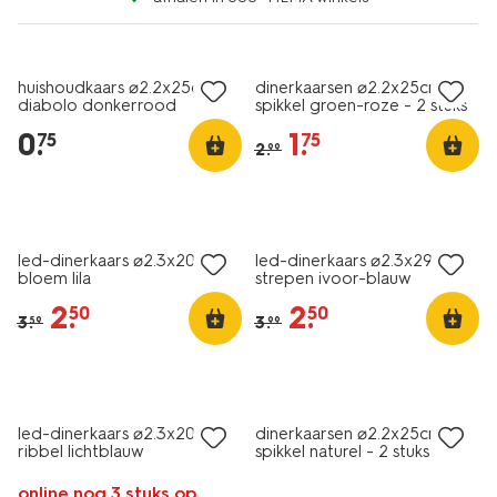
vegan
vegan
laag geprijsd
sale
huishoudkaars ⌀2.2x25cm
dinerkaarsen ⌀2.2x25cm
diabolo donkerrood
spikkel groen-roze - 2 stuks
0
.
1
.
75
75
2
.
99
sale
sale
led-dinerkaars ⌀2.3x20cm
led-dinerkaars ⌀2.3x29cm
bloem lila
strepen ivoor-blauw
2
.
2
.
50
50
3
.
3
.
59
99
vegan
sale
led-dinerkaars ⌀2.3x20cm
dinerkaarsen ⌀2.2x25cm
ribbel lichtblauw
spikkel naturel - 2 stuks
online nog 3 stuks op