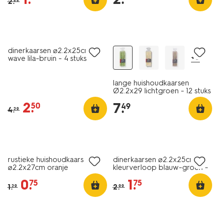
2
.
99
vegan
sale
vegan
dinerkaarsen ⌀2.2x25cm
+6
wave lila-bruin - 4 stuks
lange huishoudkaarsen
Ø2.2x29 lichtgroen - 12 stuks
2
.
7
.
50
49
4
.
29
vegan
vegan
laag geprijsd
sale
rustieke huishoudkaars
dinerkaarsen ⌀2.2x25cm
⌀2.2x27cm oranje
kleurverloop blauw-groen -
2 stuks
0
.
1
.
75
75
1
.
2
.
29
99