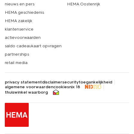
nieuws en pers
HEMA Oostenrijk
HEMA geschiedenis
HEMA zakelijk
klantenservice
actievoorwaarden
saldo cadeaukaart opvragen
partnerships
retail media
privacy statement
disclaimer
security
toegankelijkheid
algemene voorwaarden
cookies
nix 18
thuiswinkel waarborg