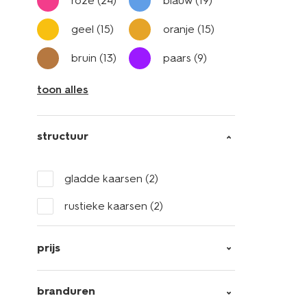
roze
(24)
blauw
(19)
geel
(15)
oranje
(15)
bruin
(13)
paars
(9)
toon alles
structuur
gladde kaarsen
(2)
rustieke kaarsen
(2)
prijs
branduren