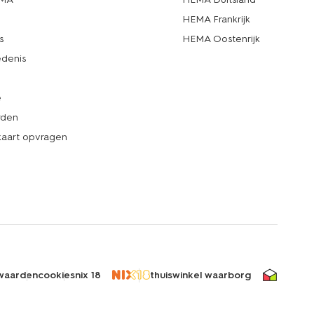
d
HEMA Frankrijk
s
HEMA Oostenrijk
denis
e
rden
kaart opvragen
waarden
cookies
nix 18
thuiswinkel waarborg