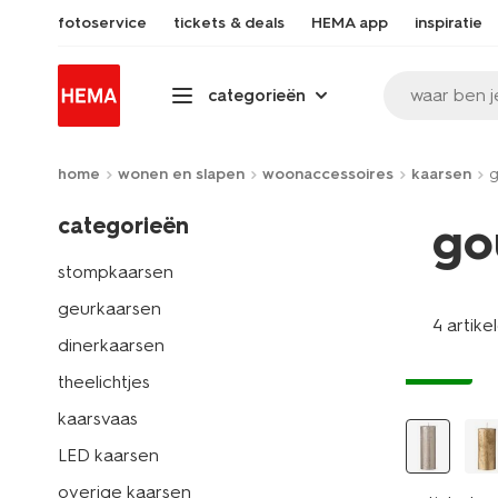
fotoservice
tickets & deals
HEMA app
inspiratie
waar ben j
categorieën
home
wonen en slapen
woonaccessoires
kaarsen
categorieën
go
stompkaarsen
geurkaarsen
4 artike
dinerkaarsen
vegan
theelichtjes
kaarsvaas
LED kaarsen
overige kaarsen