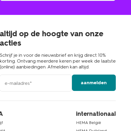
winkel
bij
jou
in
de
buurt
altijd op de hoogte van onze
acties
Schrijf je in voor de nieuwsbrief en krijg direct 10%
korting. Ontvang meerdere keren per week de laatste
(online) aanbiedingen. Afmelden kan altijd.
e-
aanmelden
mailadres
A
internationaal
jf
HEMA België
EMA
HEMA Duitsland