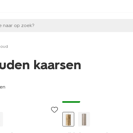
e naar op zoek?
goud
uden kaarsen
len
vegan