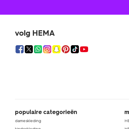
volg HEMA
populaire categorieën
m
dameskleding
H
kinderkleding
H