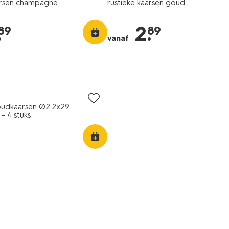
arsen champagne
rustieke kaarsen goud
.
2
.
89
89
vanaf
oudkaarsen Ø2.2x29
 4 stuks