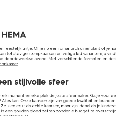
j HEMA
feestelijk tintje. Of je nu een romantisch diner plant of je 
en tot stevige stompkaarsen en veilige led varianten: je vindt
 doordeweekse avond. Met verschillende formaten en designs 
woonkamer
.
n stijlvolle sfeer
lk moment en elke plek de juiste sfeermaker. Ga je voor een f
les kan. Onze kaarsen zijn van goede kwaliteit en branden mo
. Ze zien eruit als echte kaarsen, maar zijn ideaal als je kin
 huis in een gouden gloed zetten zonder je budget te overschr