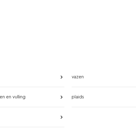
vazen
n en vulling
plaids