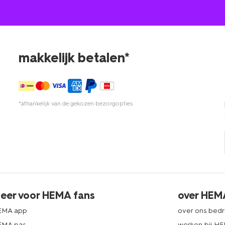
makkelijk betalen*
*afhankelijk van de gekozen bezorgopties
eer voor HEMA fans
over HEM
EMA app
over ons bedri
EMA pas
werken bij H