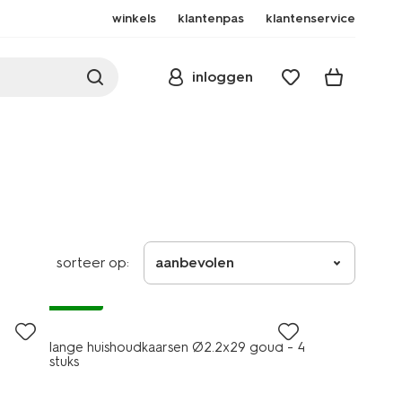
winkels
klantenpas
klantenservice
inloggen
sorteer op:
aanbevolen
vegan
lange huishoudkaarsen Ø2.2x29 goud - 4
stuks