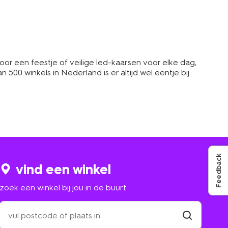
or een feestje of veilige led-kaarsen voor elke dag,
500 winkels in Nederland is er altijd wel eentje bij
Feedback
vind een winkel
zoek een winkel bij jou in de buurt
zoek
een
winkel
vind