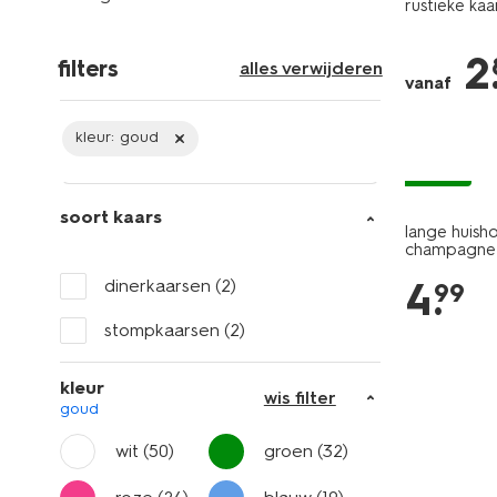
rustieke ka
2
filters
alles verwijderen
vanaf
kleur:
goud
vegan
soort kaars
lange huish
champagne -
4
.
dinerkaarsen
(2)
99
stompkaarsen
(2)
kleur
wis filter
goud
wit
(50)
groen
(32)