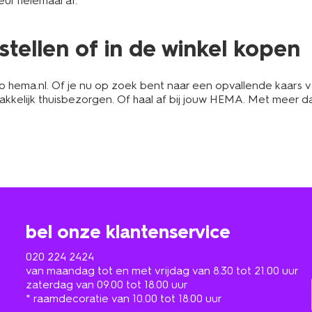
eur helemaal af.
tellen of in de winkel kopen
 hema.nl. Of je nu op zoek bent naar een opvallende kaars vo
kkelijk thuisbezorgen. Of haal af bij jouw HEMA. Met meer dan 
bel onze klantenservice
020 224 2424
van maandag tot en met vrijdag van 8.30 tot 21.00 uur
zaterdag van 09.00 tot 18.00 uur
* raamdecoratie van 10.00 tot 18.00 uur