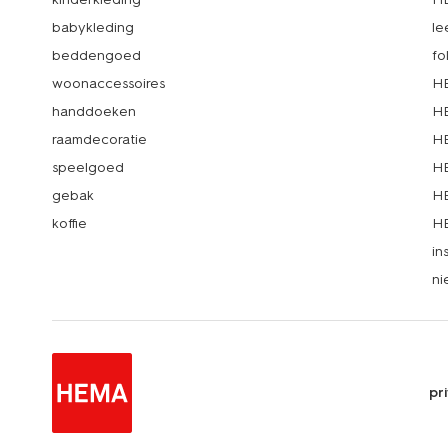
babykleding
le
beddengoed
fo
woonaccessoires
HE
handdoeken
HE
raamdecoratie
HE
speelgoed
HE
gebak
HE
koffie
HE
in
ni
pr