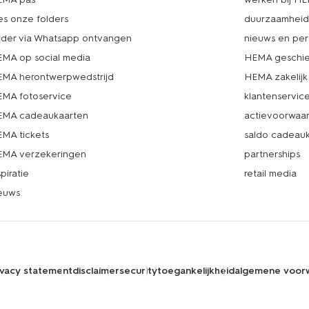
es onze folders
duurzaamhei
lder via Whatsapp ontvangen
nieuws en per
MA op social media
HEMA geschie
MA herontwerpwedstrijd
HEMA zakelijk
MA fotoservice
klantenservic
MA cadeaukaarten
actievoorwaa
MA tickets
saldo cadeau
MA verzekeringen
partnerships
spiratie
retail media
euws
ivacy statement
disclaimer
security
toegankelijkheid
algemene voor