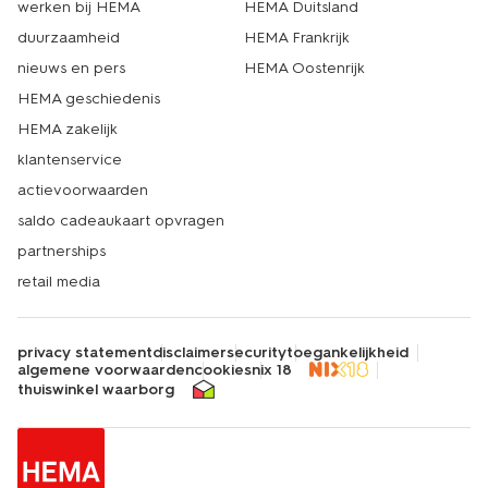
werken bij HEMA
HEMA Duitsland
duurzaamheid
HEMA Frankrijk
nieuws en pers
HEMA Oostenrijk
HEMA geschiedenis
HEMA zakelijk
klantenservice
actievoorwaarden
saldo cadeaukaart opvragen
partnerships
retail media
privacy statement
disclaimer
security
toegankelijkheid
algemene voorwaarden
cookies
nix 18
thuiswinkel waarborg