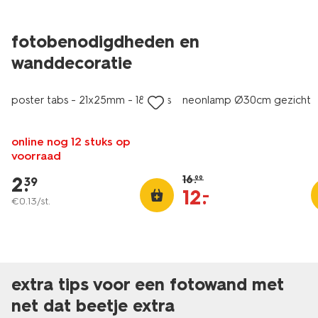
fotobenodigdheden en
wanddecoratie
korting
poster tabs - 21x25mm - 18 stuks
neonlamp Ø30cm gezicht
online nog 12 stuks op
voorraad
2
.
16
.
99
39
12
.
–
€
0
.
13
/st.
extra tips voor een fotowand met
net dat beetje extra