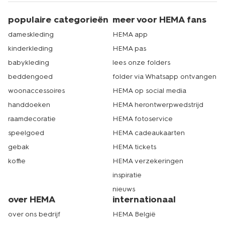
populaire categorieën
meer voor HEMA fans
dameskleding
HEMA app
kinderkleding
HEMA pas
babykleding
lees onze folders
beddengoed
folder via Whatsapp ontvangen
woonaccessoires
HEMA op social media
handdoeken
HEMA herontwerpwedstrijd
raamdecoratie
HEMA fotoservice
speelgoed
HEMA cadeaukaarten
gebak
HEMA tickets
koffie
HEMA verzekeringen
inspiratie
nieuws
over HEMA
internationaal
over ons bedrijf
HEMA België