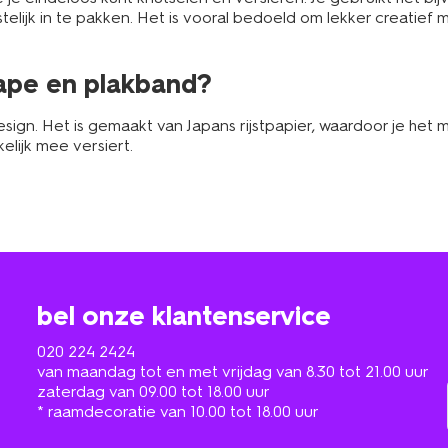
lijk in te pakken. Het is vooral bedoeld om lekker creatief 
 tape en plakband?
sign. Het is gemaakt van Japans rijstpapier, waardoor je het 
elijk mee versiert.
bel onze klantenservice
020 224 2424
van maandag tot en met vrijdag van 8.30 tot 21.00 uur
zaterdag van 09.00 tot 18.00 uur
* raamdecoratie van 10.00 tot 18.00 uur