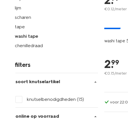
2
.
lijm
€
0
.
12
/meter
scharen
nieuw
tape
washi tape
washi tape 
chenilledraad
2
.
99
filters
€
0
.
15
/meter
soort knutselartikel
knutselbenodigdheden
(15)
voor 22:0
online op voorraad