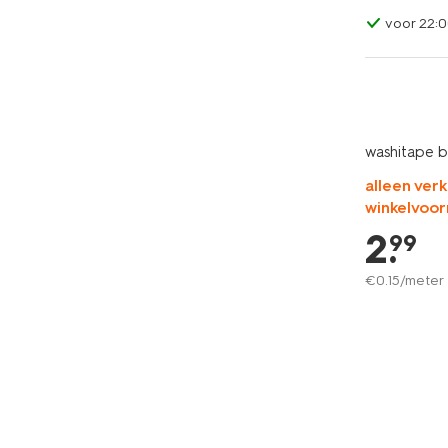
voor 22:0
washitape b
alleen verk
winkelvoor
2
.
99
€
0
.
15
/meter