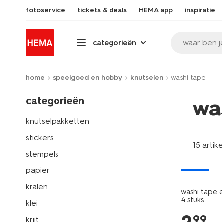
fotoservice
tickets & deals
HEMA app
inspiratie
waar ben j
categorieën
home
speelgoed en hobby
knutselen
washi tape
categorieën
wa
knutselpakketten
stickers
15 artik
stempels
nieuw
papier
kralen
washi tape e
4 stuks
klei
99
krijt