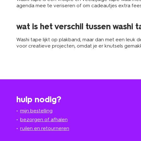
agenda mee te veriseren of om cadeautjes extra feeste
wat is het verschil tussen washi
Washi tape lijkt op plakband, maar dan met een leuk de
voor creatieve projecten, omdat je er knutsels gemakk
hulp nodig?
mijn bestelling
bezorgen of afhalen
ruilen en retourneren