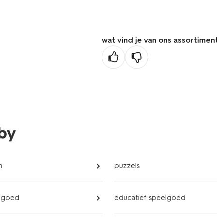
wat vind je van ons assortimen
bby
n
puzzels
lgoed
educatief speelgoed