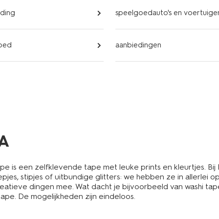
eding
speelgoedauto's en voertuige
oed
aanbiedingen
MA
e is een zelfklevende tape met leuke prints en kleurtjes. Bij
es, stipjes of uitbundige glitters: we hebben ze in allerlei 
reatieve dingen mee. Wat dacht je bijvoorbeeld van washi tap
tape. De mogelijkheden zijn eindeloos.