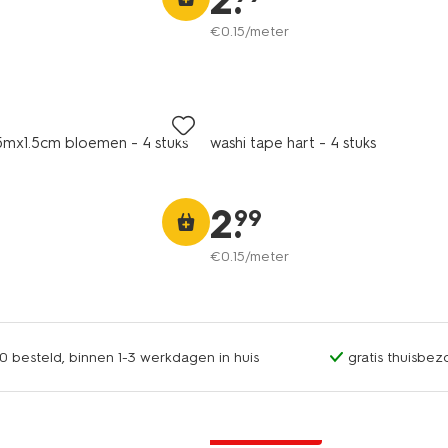
2
.
€
0
.
15
/meter
5mx1.5cm bloemen - 4 stuks
washi tape hart - 4 stuks
2
.
99
€
0
.
15
/meter
0 besteld, binnen 1-3 werkdagen in huis
gratis thuisbez
laag geprijsd