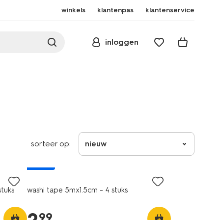
winkels
klantenpas
klantenservice
inloggen
sorteer op:
nieuw
nieuw
stuks
washi tape 5mx1.5cm - 4 stuks
99