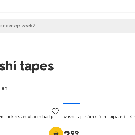
e naar op zoek?
shi tapes
elen
nieuw
n stickers 5mx1.5cm hartjes -
washi-tape 5mx1.5cm luipaard - 4 
99