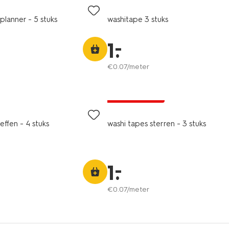
planner - 5 stuks
washitape 3 stuks
–
1
.
€
0
.
07
/meter
laag geprijsd
effen - 4 stuks
washi tapes sterren - 3 stuks
–
1
.
€
0
.
07
/meter