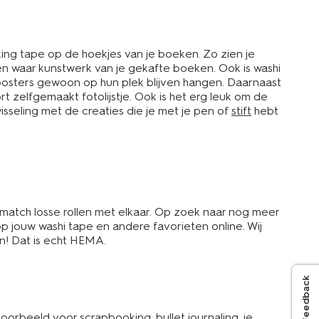
ng tape op de hoekjes van je boeken. Zo zien je
en waar kunstwerk van je gekafte boeken. Ook is washi
 posters gewoon op hun plek blijven hangen. Daarnaast
ort zelfgemaakt fotolijstje. Ook is het erg leuk om de
isseling met de creaties die je met je pen of
stift
hebt
 match losse rollen met elkaar. Op zoek naar nog meer
p jouw washi tape en andere favorieten online. Wij
len! Dat is echt HEMA.
Feedback
voorbeeld voor scrapbooking, bullet journaling, je