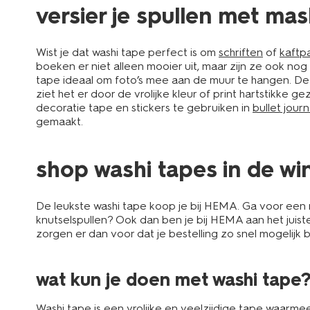
versier je spullen met ma
Wist je dat washi tape perfect is om
schriften
of
kaftpa
boeken er niet alleen mooier uit, maar zijn ze ook no
tape ideaal om foto’s mee aan de muur te hangen. De 
ziet het er door de vrolijke kleur of print hartstikke g
decoratie tape en stickers te gebruiken in
bullet journ
gemaakt.
shop washi tapes in de win
De leukste washi tape koop je bij HEMA. Ga voor een 
knutselspullen? Ook dan ben je bij HEMA aan het juist
zorgen er dan voor dat je bestelling zo snel mogelijk b
wat kun je doen met washi tape
Washi tape is een vrolijke en veelzijdige tape waarmee