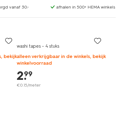
orgd vanaf 30.-
afhalen in 500+ HEMA winkels
washi tapes - 4 stuks
, bekijk
alleen verkrijgbaar in de winkels, bekijk
winkelvoorraad
2
.
99
€
0
.
15
/meter