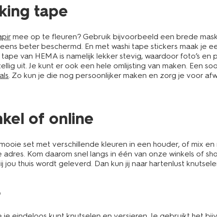
sking tape
pir
mee op te fleuren? Gebruik bijvoorbeeld een brede maski
g eens beter beschermd. En met washi tape stickers maak je e
tape van HEMA is namelijk lekker stevig, waardoor foto’s en
ezellig uit. Je kunt er ook een hele omlijsting van maken. Een so
als
. Zo kun je die nog persoonlijker maken en zorg je voor afw
kel of online
mooie set met verschillende kleuren in een houder, of mix en
e adres. Kom daarom snel langs in één van onze winkels of sho
ij jou thuis wordt geleverd. Dan kun jij naar hartenlust knutse
?
 je eindeloos kunt knutselen en versieren. Je gebruikt het bij