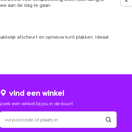
mee aan de slag te gaan.
makkelijk afscheurt en opnieuw kunt plakken. Ideaal
vind een winkel
zoek een winkel bij jou in de buurt
zoek
een
winkel
vind
winkel
bij