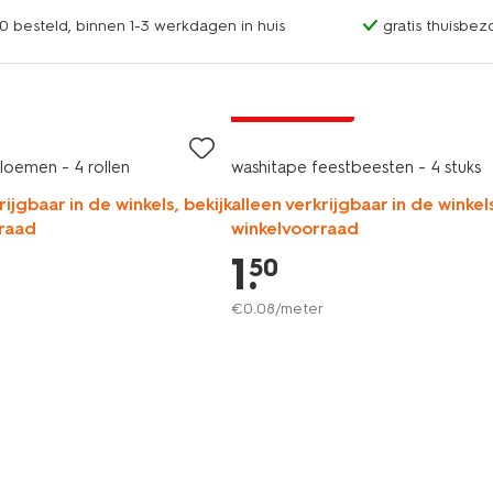
0 besteld, binnen 1-3 werkdagen in huis
gratis thuisbez
laag geprijsd
loemen - 4 rollen
washitape feestbeesten - 4 stuks
rijgbaar in de winkels, bekijk
alleen verkrijgbaar in de winkels
raad
winkelvoorraad
1
.
50
€
0
.
08
/meter