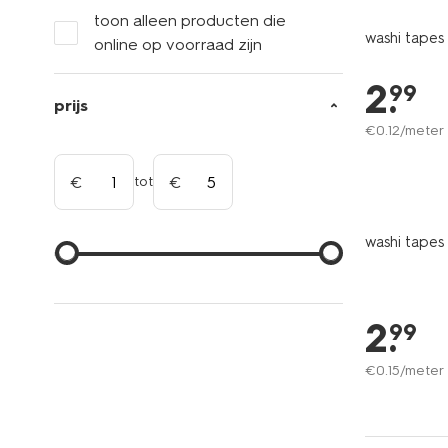
toon alleen producten die
washi tapes 
online op voorraad zijn
2
.
99
prijs
€
0
.
12
/meter
tot
washi tapes 
2
.
99
€
0
.
15
/meter