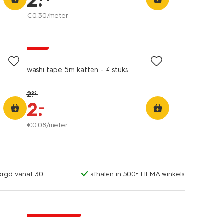
2
.
€
0
.
30
/meter
sale
washi tape 5m katten - 4 stuks
2
.
99
–
2
.
€
0
.
08
/meter
orgd vanaf 30.-
afhalen in 500+ HEMA winkels
laag geprijsd