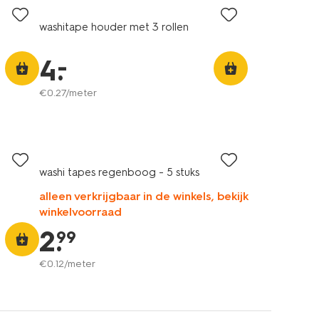
washitape houder met 3 rollen
–
4
.
€
0
.
27
/meter
washi tapes regenboog - 5 stuks
alleen verkrijgbaar in de winkels, bekijk
winkelvoorraad
2
.
99
€
0
.
12
/meter