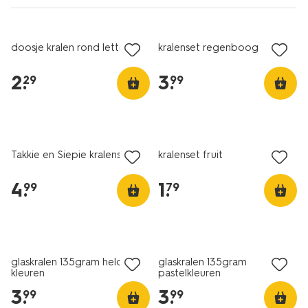
doosje kralen rond letters
kralenset regenboog
2
.
3
.
29
99
Takkie en Siepie kralenset
kralenset fruit
4
.
1
.
99
79
glaskralen 135gram heldere
glaskralen 135gram
kleuren
pastelkleuren
3
.
3
.
99
99