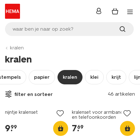
inloggen
waar ben je naar op zoek?
kralen
kralen
stempels
papier
kralen
klei
krijt
li
46 artikelen
filter en sorteer
nieuw
nieuw
nijntje kralenset
kralenset voor armbandjes
en telefoonkoorden
9
.
7
.
99
69