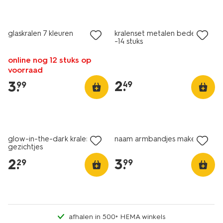
glaskralen 7 kleuren
kralenset metalen bedeltjes
-14 stuks
online nog 12 stuks op
voorraad
2
.
3
.
49
99
glow-in-the-dark kralen
naam armbandjes maken
gezichtjes
2
.
3
.
29
99
afhalen in 500+ HEMA winkels