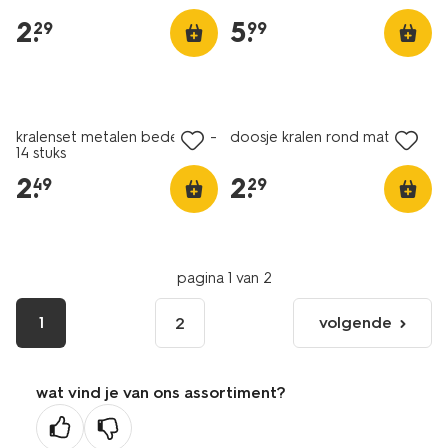
2
.
5
.
29
99
kralenset metalen bedeltjes -
doosje kralen rond mat
14 stuks
2
.
2
.
49
29
pagina 1 van 2
1
volgende
2
volgende
pagina
wat vind je van ons assortiment?