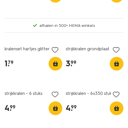
afhalen in 500+ HEMA winkels
kralenset hartjes glitter
strijkkralen grondplaat
1
.
3
.
79
99
strijkkralen - 6 stuks
strijkkralen - 6x350 stuks
4
.
4
.
99
99
laag geprijsd