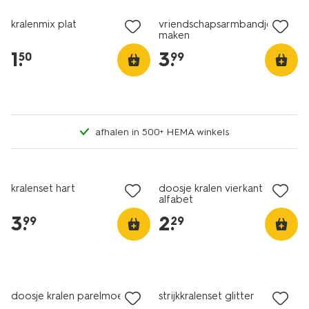
kralenmix plat
vriendschapsarmbandjes
maken
1
.
3
.
50
99
afhalen in 500+ HEMA winkels
kralenset hart
doosje kralen vierkant
alfabet
3
.
2
.
99
29
doosje kralen parelmoer
strijkkralenset glitter