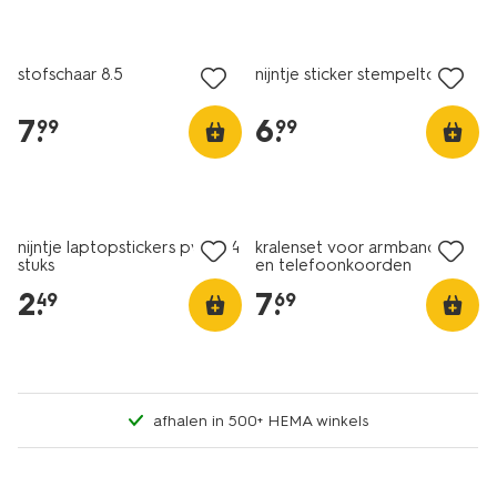
2+1 gratis
met je HEMA pas
nieuw
stofschaar 8.5
nijntje sticker stempeltool
7
.
6
.
99
99
nieuw
nieuw
nijntje laptopstickers pvc - 14
kralenset voor armbandjes
stuks
en telefoonkoorden
2
.
7
.
49
69
afhalen in 500+ HEMA winkels
nieuw
nieuw