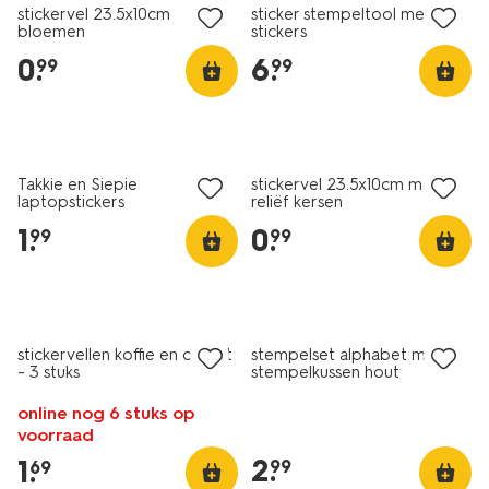
stickervel 23.5x10cm
sticker stempeltool met
bloemen
stickers
0
.
6
.
99
99
nieuw
nieuw
Takkie en Siepie
stickervel 23.5x10cm met
laptopstickers
reliëf kersen
1
.
0
.
99
99
nieuw
nieuw
stickervellen koffie en ontbijt
stempelset alphabet met
- 3 stuks
stempelkussen hout
online nog 6 stuks op
voorraad
2
.
1
.
99
69