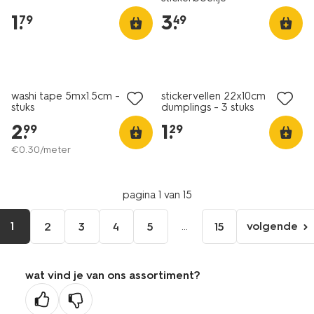
1
.
3
.
79
49
nieuw
nieuw
washi tape 5mx1.5cm - 4
stickervellen 22x10cm
stuks
dumplings - 3 stuks
2
.
1
.
99
29
€
0
.
30
/meter
pagina 1 van 15
1
...
volgende
2
3
4
5
15
volgen
pagina
wat vind je van ons assortiment?