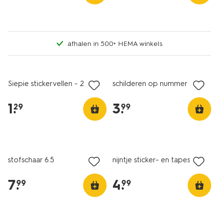
afhalen in 500+ HEMA winkels
nieuw
nieuw
Siepie stickervellen - 2 stuks
schilderen op nummer
1
.
3
.
29
99
2+1 gratis
met je HEMA pas
nieuw
stofschaar 6.5
nijntje sticker- en tapeset
7
.
4
.
99
99
nieuw
nieuw