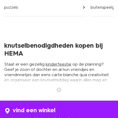
puzzels
buitenspeelgo
knutselbenodigdheden kopen bij
HEMA
Staat er een gezellig
kinderfeestje
op de planning?
Geef je zoon of dochter en al hun vriendjes en
vriendinnetjes dan eens carte blanche qua creativiteit
en organiseer een knutselmiddag waarin alles mag en
kan. Het is tenslotte hun verjaardag! Leg eerst een
afneembaar knutselkleed op de tafel, voordat je alle
knutselbenodigdheden uitstalt. Wil je echt safe zijn, leg
er dan ook eentje op de grond, onder de tafel. Trek de
kids zelf een kliederschot van HEMA aan, om hun kleding
vind een winkel
te beschermen. Zet daarna de tafel vol met de leukste
benodigdheden, zoals gekleurd papier, plakstiften, lijm,