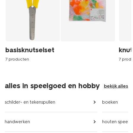
basisknutselset
knut
7 producten
7 prod
alles in speelgoed en hobby
bekijk alles
schilder- en tekenspullen
boeken
handwerken
houten speel