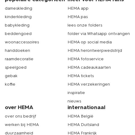
dameskleding
HEMA app
kinderkleding
HEMA pas
babykleding
lees onze folders
beddengoed
folder via Whatsapp ontvangen
woonaccessoires
HEMA op social media
handdoeken
HEMA herontwerpwedstrijd
raamdecoratie
HEMA fotoservice
speelgoed
HEMA cadeaukaarten
gebak
HEMA tickets
koffie
HEMA verzekeringen
inspiratie
nieuws
over HEMA
internationaal
over ons bedrijf
HEMA België
werken bij HEMA
HEMA Duitsland
duurzaamheid
HEMA Frankrijk