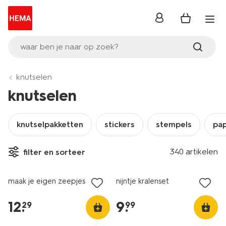
inloggen
waar ben je naar op zoek?
knutselen
knutselen
knutselpakketten
stickers
stempels
pap
340 artikelen
filter en sorteer
nieuw
nieuw
maak je eigen zeepjes
nijntje kralenset
12
.
9
.
29
99