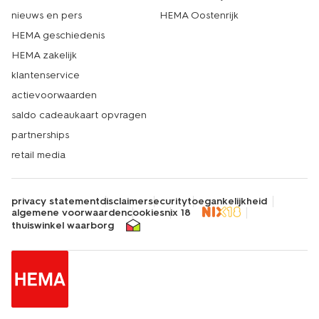
nieuws en pers
HEMA Oostenrijk
HEMA geschiedenis
HEMA zakelijk
klantenservice
actievoorwaarden
saldo cadeaukaart opvragen
partnerships
retail media
privacy statement
disclaimer
security
toegankelijkheid
algemene voorwaarden
cookies
nix 18
thuiswinkel waarborg