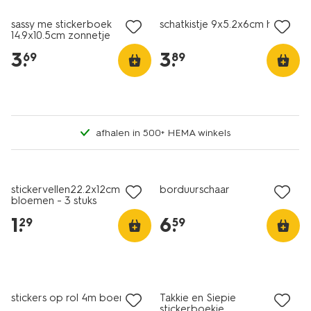
sassy me stickerboek
schatkistje 9x5.2x6cm hout
14.9x10.5cm zonnetje
3
.
3
.
69
89
afhalen in 500+ HEMA winkels
2+1 gratis
nieuw
met je HEMA pas
stickervellen22.2x12cm
borduurschaar
bloemen - 3 stuks
1
.
6
.
29
59
nieuw
nieuw
stickers op rol 4m boerderij
Takkie en Siepie
stickerboekje