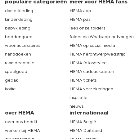
populaire categorieën
meer voor HEMA fans
dameskleding
HEMA app
kinderkleding
HEMA pas
babykleding
lees onze folders
beddengoed
folder via Whatsapp ontvangen
woonaccessoires
HEMA op social media
handdoeken
HEMA herontwerpwedstrijd
raamdecoratie
HEMA fotoservice
speelgoed
HEMA cadeaukaarten
gebak
HEMA tickets
koffie
HEMA verzekeringen
inspiratie
nieuws
over HEMA
internationaal
over ons bedrijf
HEMA België
werken bij HEMA
HEMA Duitsland