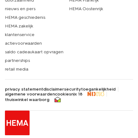
duurzaamheid
HEMA Frankrijk
nieuws en pers
HEMA Oostenrijk
HEMA geschiedenis
HEMA zakelijk
klantenservice
actievoorwaarden
saldo cadeaukaart opvragen
partnerships
retail media
privacy statement
disclaimer
security
toegankelijkheid
algemene voorwaarden
cookies
nix 18
thuiswinkel waarborg