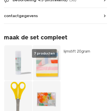
(30)
contactgegevens
maak de set compleet
vegan
lijmstift 20gram
7 producten