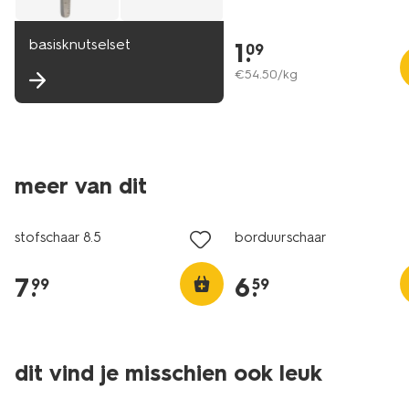
basisknutselset
1
.
09
€
54
.
50
/kg
2+1 gratis
2+1 gratis
meer van dit
met je HEMA pas
met je HEMA pas
stofschaar 8.5
borduurschaar
7
.
6
.
99
59
dit vind je misschien ook leuk