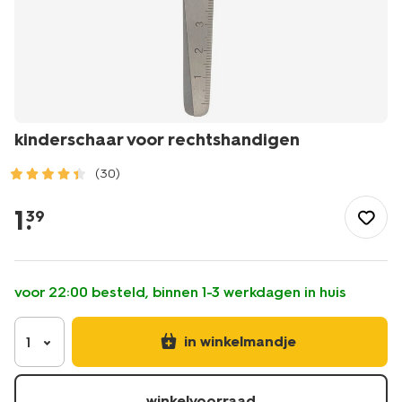
kinderschaar voor rechtshandigen
(30)
/speelgoed-
hobby/knutselen/scharen/kinderschaar-
1
.
39
voor-
rechtshandigen-
15900092.html
voor 22:00 besteld, binnen 1-3 werkdagen in huis
in winkelmandje
1
winkelvoorraad