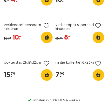
4
.
99
sale
sale
verkleedset eenhoorn voor
verkleedpak superheld voor
kinderen
kinderen
10
.
8
.
–
–
16
.
16
.
29
29
dokterstas 21x19x12cm hout
nijntje koffertje 18x23x9.5
15
.
7
.
79
99
afhalen in 500+ HEMA winkels