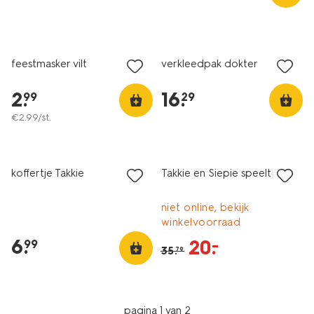
feestmasker vilt
verkleedpak dokter
2
.
16
.
99
29
€
2
.
99
/st.
sale
koffertje Takkie
Takkie en Siepie speeltent
niet online, bekijk
winkelvoorraad
6
.
20
.
–
99
35
.
79
pagina 1 van 2