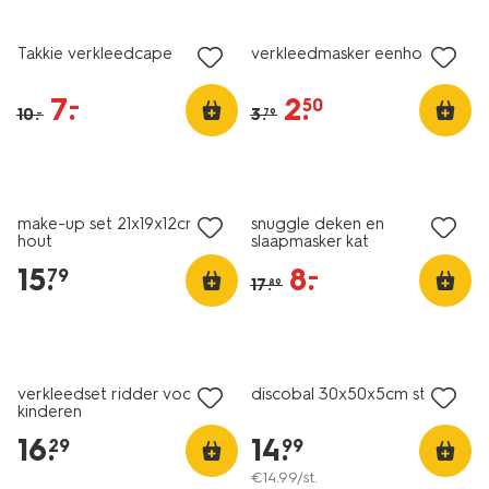
sale
sale
Takkie verkleedcape
verkleedmasker eenhoorn
7
.
2
.
–
50
10
.
3
.
–
79
sale
make-up set 21x19x12cm
snuggle deken en
hout
slaapmasker kat
15
.
8
.
–
79
17
.
89
verkleedset ridder voor
discobal 30x50x5cm ster
kinderen
16
.
14
.
29
99
€
14
.
99
/st.