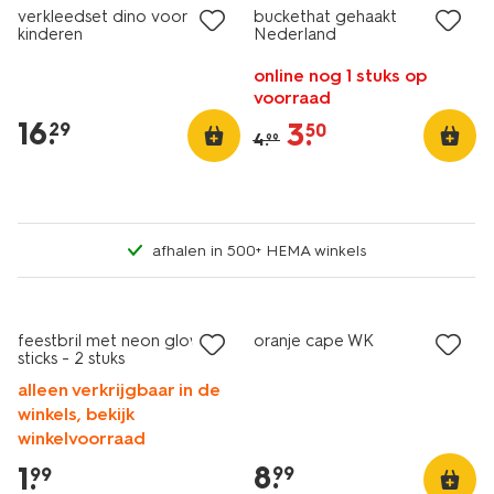
verkleedset dino voor
buckethat gehaakt
kinderen
Nederland
online nog 1 stuks op
voorraad
16
.
3
.
29
50
4
.
99
afhalen in 500+ HEMA winkels
feestbril met neon glow
oranje cape WK
sticks - 2 stuks
alleen verkrijgbaar in de
winkels, bekijk
winkelvoorraad
8
.
1
.
99
99