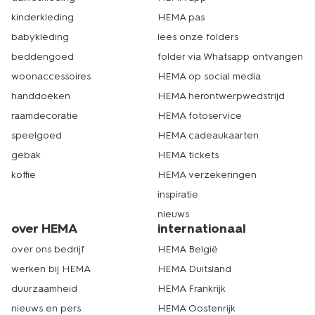
buurt. We helpen je graag met het uitkiezen van de
leukste verkleedkleding. Dat is echt HEMA.
kinderkleding
HEMA pas
babykleding
lees onze folders
beddengoed
folder via Whatsapp ontvangen
woonaccessoires
HEMA op social media
handdoeken
HEMA herontwerpwedstrijd
raamdecoratie
HEMA fotoservice
speelgoed
HEMA cadeaukaarten
gebak
HEMA tickets
koffie
HEMA verzekeringen
inspiratie
nieuws
over HEMA
internationaal
over ons bedrijf
HEMA België
werken bij HEMA
HEMA Duitsland
duurzaamheid
HEMA Frankrijk
nieuws en pers
HEMA Oostenrijk