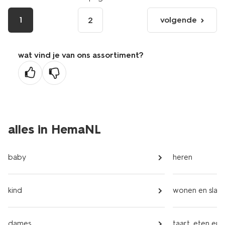
1
volgende
2
volgende
pagina
wat vind je van ons assortiment?
alles in HemaNL
baby
heren
kind
wonen en slap
dames
taart, eten en 