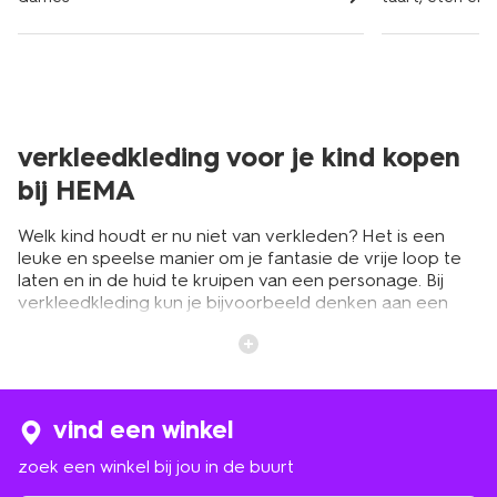
verkleedkleding voor je kind kopen
bij HEMA
Welk kind houdt er nu niet van verkleden? Het is een
leuke en speelse manier om je fantasie de vrije loop te
laten en in de huid te kruipen van een personage. Bij
verkleedkleding kun je bijvoorbeeld denken aan een
dokterspak of een mooie prinsessenjurk. Het is ook leuk
om de look compleet te maken met make-up. Breng
bijvoorbeeld een lijntje blauwe eyeliner aan voor de
ijsprinsessen look. Bekijk ons ruime assortiment aan
verkleedsets en kies het verkleedpak van zijn of haar
vind een winkel
dromen. Berg na een verkleedpartij de kleding weer
netjes op in
opbergers voor de kinderkamer
. Zo ziet de
zoek een winkel bij jou in de buurt
kamer er na het spelen weer keurig uit.