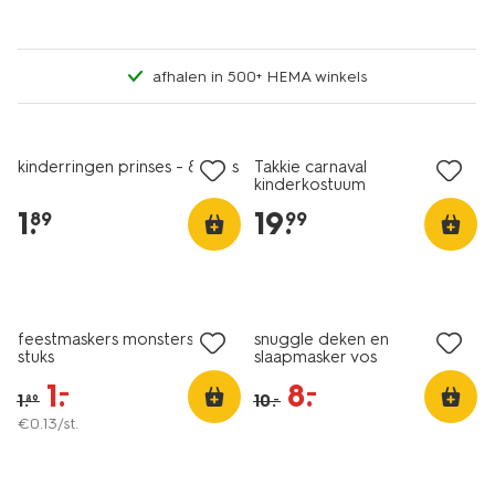
afhalen in 500+ HEMA winkels
kinderringen prinses - 8 stuks
Takkie carnaval
kinderkostuum
1
.
19
.
89
99
sale
sale
feestmaskers monsters - 8
snuggle deken en
stuks
slaapmasker vos
1
.
8
.
–
–
1
.
10
.
–
89
€
0
.
13
/st.
sale