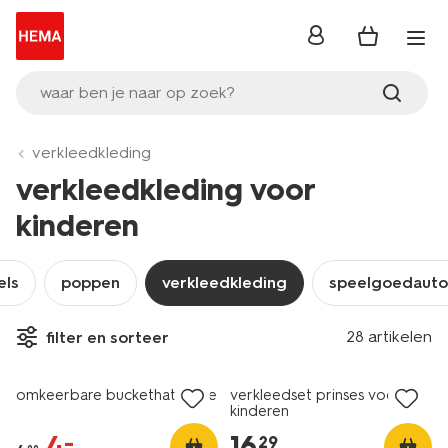
inloggen
waar ben je naar op zoek?
verkleedkleding
verkleedkleding voor
kinderen
els
poppen
verkleedkleding
speelgoedauto'
28 artikelen
filter en sorteer
sale
omkeerbare buckethat Pride
verkleedset prinses voor
kinderen
4
.
16
.
–
29