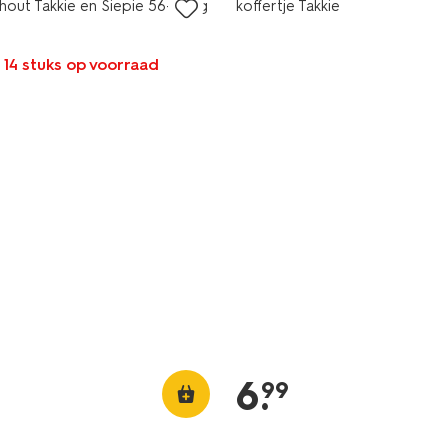
hout Takkie en Siepie 56-delig
koffertje Takkie
 14 stuks op voorraad
6
.
99