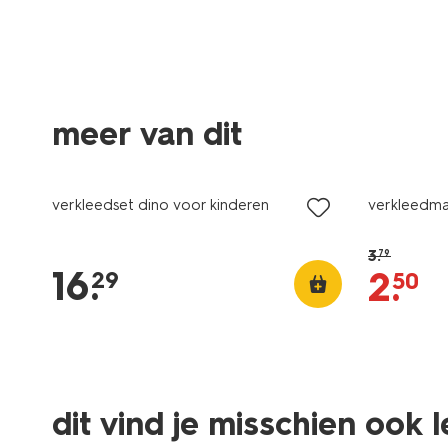
meer van dit
sale
verkleedset dino voor kinderen
verkleedma
3
.
79
16
.
2
.
29
50
dit vind je misschien ook 
sale
sale