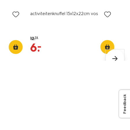
activiteitenknuffel 15x12x22cm vos
12
.
79
–
6
.
Feedback