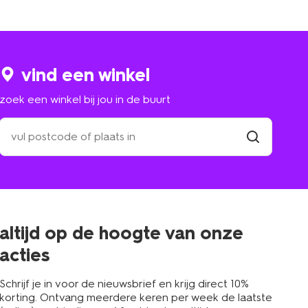
vind een winkel
zoek een winkel bij jou in de buurt
zoek
een
winkel
vind
winkel
bij
jou
in
de
buurt
altijd op de hoogte van onze
acties
Schrijf je in voor de nieuwsbrief en krijg direct 10%
korting. Ontvang meerdere keren per week de laatste