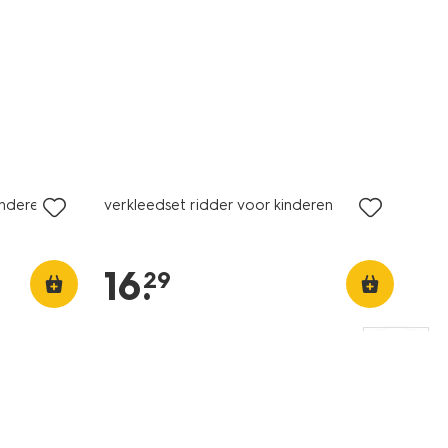
inderen
verkleedset ridder voor kinderen
16
.
29
sale