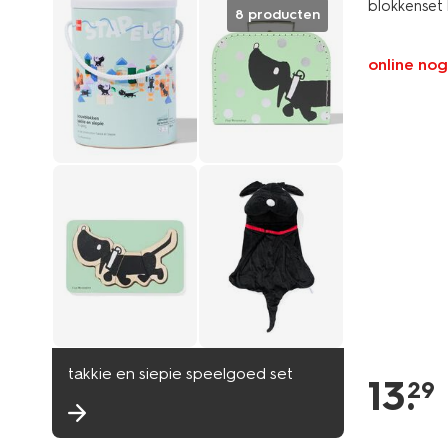
blokkenset 
8 producten
online nog
takkie en siepie speelgoed set
13
.
29