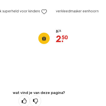
k superheld voor kinderen
verkleedmasker eenhoorn
3
.
79
2
.
50
wat vind je van deze pagina?