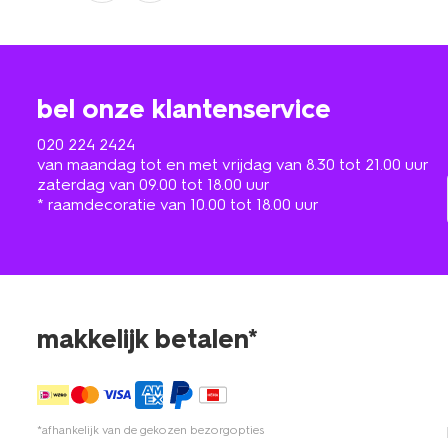
bel onze klantenservice
020 224 2424
van maandag tot en met vrijdag van 8.30 tot 21.00 uur
zaterdag van 09.00 tot 18.00 uur
* raamdecoratie van 10.00 tot 18.00 uur
makkelijk betalen*
*afhankelijk van de gekozen bezorgopties