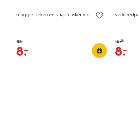
snuggle deken en slaapmasker vos
verkleedpa
10
.
16
.
–
29
–
–
8
.
8
.