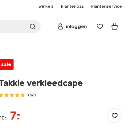
winkels
klantenpas
klantenservice
inloggen
sale
Takkie verkleedcape
(58)
/speelgoed-
hobby/verkleedkleding/takkie-
–
7
.
verkleedcape-
10
.
–
15100290.html