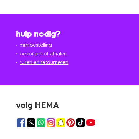
hulp nodig?
mijn bestelling
bezorgen of afhalen
ruilen en retourneren
volg HEMA