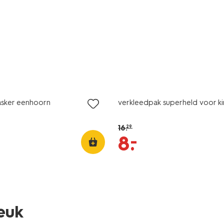
sale
sker eenhoorn
verkleedpak superheld voor k
16
.
29
–
8
.
leuk
sale