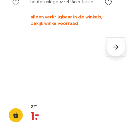
houten inlegpuzzel 14cm Takkie
alleen verkrijgbaar in de winkels,
bekijk winkelvoorraad
2
.
99
–
1
.