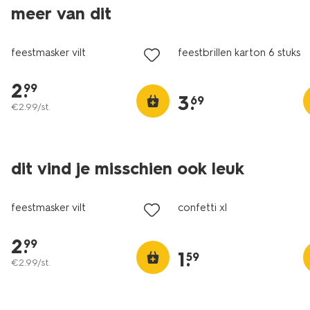
meer van dit
feestmasker vilt
feestbrillen karton 6 stuks
2
.
99
3
.
69
€
2
.
99
/st.
dit vind je misschien ook leuk
feestmasker vilt
confetti xl
2
.
99
1
.
59
€
2
.
99
/st.