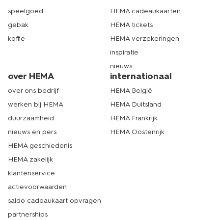
speelgoed
HEMA cadeaukaarten
gebak
HEMA tickets
koffie
HEMA verzekeringen
inspiratie
nieuws
over HEMA
internationaal
over ons bedrijf
HEMA België
werken bij HEMA
HEMA Duitsland
duurzaamheid
HEMA Frankrijk
nieuws en pers
HEMA Oostenrijk
HEMA geschiedenis
HEMA zakelijk
klantenservice
actievoorwaarden
saldo cadeaukaart opvragen
partnerships