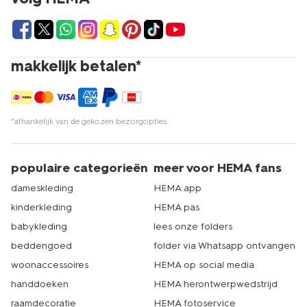
makkelijk betalen*
*afhankelijk van de gekozen bezorgopties
populaire categorieën
meer voor HEMA fans
dameskleding
HEMA app
kinderkleding
HEMA pas
babykleding
lees onze folders
beddengoed
folder via Whatsapp ontvangen
woonaccessoires
HEMA op social media
handdoeken
HEMA herontwerpwedstrijd
raamdecoratie
HEMA fotoservice