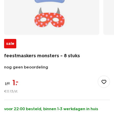
sale
feestmaskers monsters - 8 stuks
nog geen beoordeling
/feest-
cadeau/versiering/fotobooth-
1
.
–
1
.
89
accessoires/feestmaskers-
monsters-
€
0
.
13
/st.
-
-8-
stuks-
voor 22:00 besteld, binnen 1-3 werkdagen in huis
14250384.html