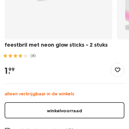
feestbril met neon glow sticks - 2 stuks
(8)
/speelgoed-
hobby/verkleedkleding/feestbril-
1
.
99
met-
neon-
glow-
sticks-
alleen verkrijgbaar in de winkels
-
-2-
stuks-
winkelvoorraad
14280395.html