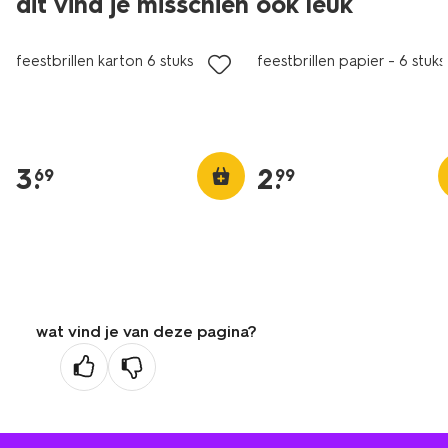
dit vind je misschien ook leuk
feestbrillen karton 6 stuks
feestbrillen papier - 6 stuks
3
.
2
.
69
99
wat vind je van deze pagina?