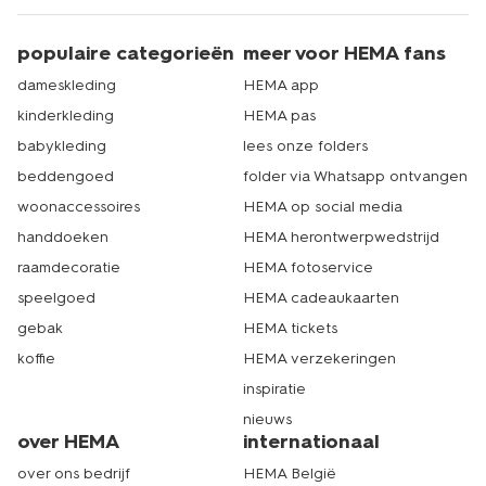
populaire categorieën
meer voor HEMA fans
dameskleding
HEMA app
kinderkleding
HEMA pas
babykleding
lees onze folders
beddengoed
folder via Whatsapp ontvangen
woonaccessoires
HEMA op social media
handdoeken
HEMA herontwerpwedstrijd
raamdecoratie
HEMA fotoservice
speelgoed
HEMA cadeaukaarten
gebak
HEMA tickets
koffie
HEMA verzekeringen
inspiratie
nieuws
over HEMA
internationaal
over ons bedrijf
HEMA België