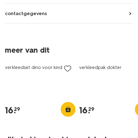
contactgegevens
meer van dit
verkleedset dino voor kinderen
verkleedpak dokter
16
.
16
.
29
29