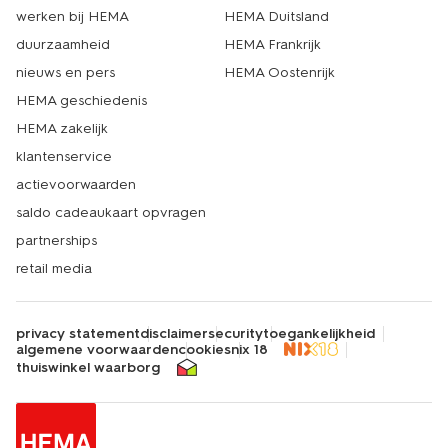
werken bij HEMA
HEMA Duitsland
duurzaamheid
HEMA Frankrijk
nieuws en pers
HEMA Oostenrijk
HEMA geschiedenis
HEMA zakelijk
klantenservice
actievoorwaarden
saldo cadeaukaart opvragen
partnerships
retail media
privacy statement
disclaimer
security
toegankelijkheid
algemene voorwaarden
cookies
nix 18
thuiswinkel waarborg