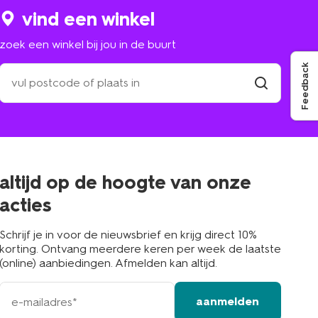
vind een winkel
zoek een winkel bij jou in de buurt
Feedback
zoek
een
winkel
vind
winkel
bij
jou
in
de
buurt
altijd op de hoogte van onze
acties
Schrijf je in voor de nieuwsbrief en krijg direct 10%
korting. Ontvang meerdere keren per week de laatste
(online) aanbiedingen. Afmelden kan altijd.
e-
aanmelden
mailadres