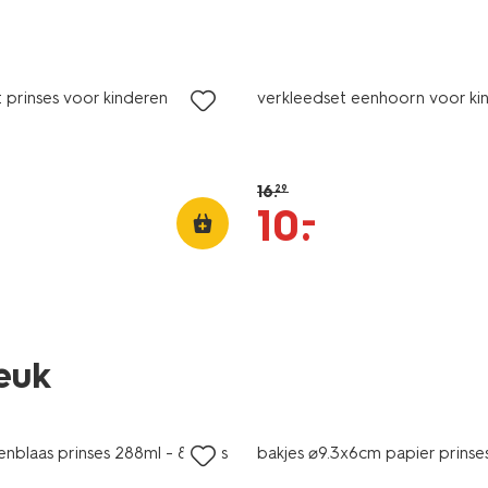
sale
 prinses voor kinderen
verkleedset eenhoorn voor ki
16
.
29
–
10
.
leuk
lenblaas prinses 288ml - 8 stuks
bakjes ⌀9.3x6cm papier prinses