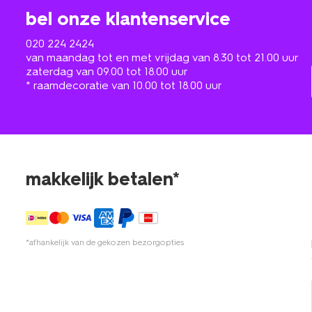
bel onze klantenservice
020 224 2424
van maandag tot en met vrijdag van 8.30 tot 21.00 uur
zaterdag van 09.00 tot 18.00 uur
* raamdecoratie van 10.00 tot 18.00 uur
makkelijk betalen*
*afhankelijk van de gekozen bezorgopties