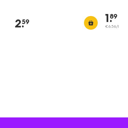
1
.
89
2
.
59
€
6
.
56
/l