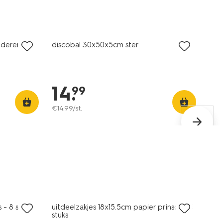
nderen
discobal 30x50x5cm ster
14
.
99
€
14
.
99
/st.
 - 8 stuks
uitdeelzakjes 18x15.5cm papier prinses - 8
stuks