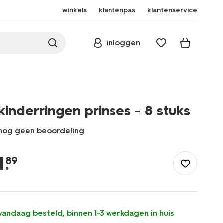
winkels
klantenpas
klantenservice
inloggen
kinderringen prinses - 8 stuks
nog geen beoordeling
/speelgoed-
hobby/verkleedkleding/kinderringen-
1
.
89
prinses-
-
-8-
stuks-
14250402.html
vandaag besteld, binnen 1-3 werkdagen in huis