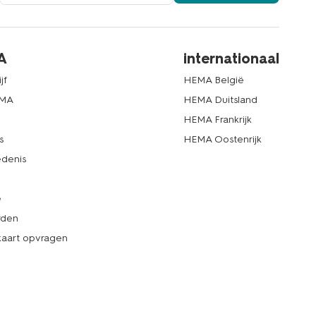
A
internationaal
jf
HEMA België
EMA
HEMA Duitsland
d
HEMA Frankrijk
s
HEMA Oostenrijk
denis
e
rden
kaart opvragen