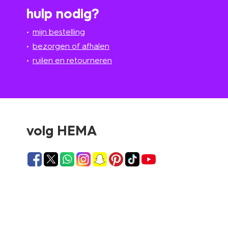
hulp nodig?
mijn bestelling
bezorgen of afhalen
ruilen en retourneren
volg HEMA