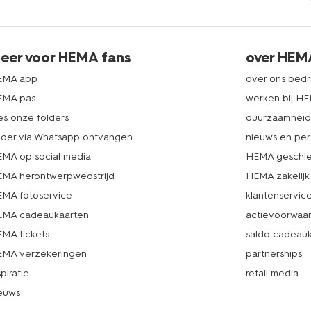
eer voor HEMA fans
over HEM
EMA app
over ons bedri
EMA pas
werken bij H
es onze folders
duurzaamhei
lder via Whatsapp ontvangen
nieuws en per
MA op social media
HEMA geschie
MA herontwerpwedstrijd
HEMA zakelijk
MA fotoservice
klantenservic
MA cadeaukaarten
actievoorwaa
MA tickets
saldo cadeau
MA verzekeringen
partnerships
spiratie
retail media
euws