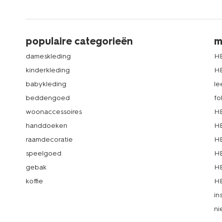
populaire categorieën
m
dameskleding
H
kinderkleding
H
babykleding
le
beddengoed
fo
woonaccessoires
HE
handdoeken
HE
raamdecoratie
HE
speelgoed
HE
gebak
HE
koffie
HE
in
ni