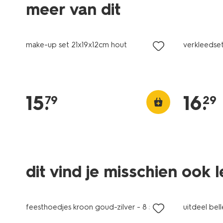
meer van dit
make-up set 21x19x12cm hout
verkleedset
15
.
16
.
79
29
dit vind je misschien ook 
feesthoedjes kroon goud-zilver - 8 stuks
uitdeel bel