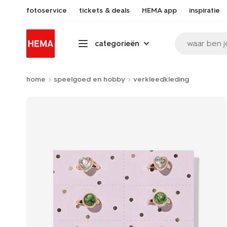
fotoservice
tickets & deals
HEMA app
inspiratie
waar ben j
categorieën
home
speelgoed en hobby
verkleedkleding