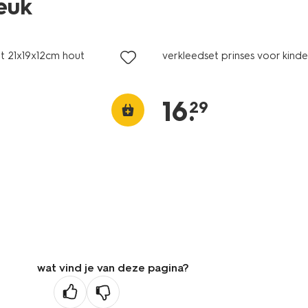
leuk
t 21x19x12cm hout
verkleedset prinses voor kind
16
.
29
wat vind je van deze pagina?