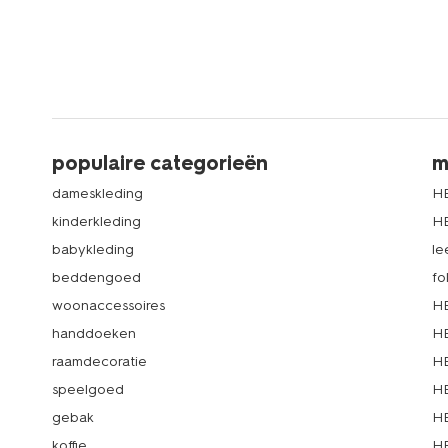
populaire categorieën
m
dameskleding
H
kinderkleding
H
babykleding
le
beddengoed
fo
woonaccessoires
HE
handdoeken
HE
raamdecoratie
HE
speelgoed
HE
gebak
HE
koffie
HE