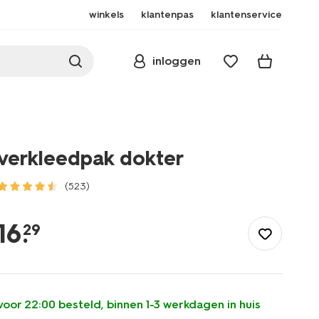
winkels
klantenpas
klantenservice
inloggen
verkleedpak dokter
(523)
/speelgoed-
hobby/verkleedkleding/verkleedpak-
16
.
29
dokter-
15190282.html
voor 22:00 besteld, binnen 1-3 werkdagen in huis