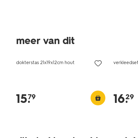
meer van dit
dokterstas 21x19x12cm hout
verkleedset
15
.
16
.
79
29