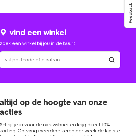
Feedback
vind een winkel
zoek een winkel bij jou in de buurt
zoek
een
winkel
vind
winkel
bij
jou
in
de
buurt
altijd op de hoogte van onze
acties
Schrijf je in voor de nieuwsbrief en krijg direct 10%
korting. Ontvang meerdere keren per week de laatste