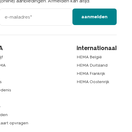
(online) aanbiedingen. Afmelden kan altijd.
e-
aanmelden
mailadres
A
internationaal
jf
HEMA België
EMA
HEMA Duitsland
d
HEMA Frankrijk
s
HEMA Oostenrijk
denis
e
rden
kaart opvragen