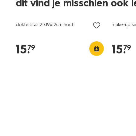
dit vind je misschien ook 
dokterstas 21x19x12cm hout
make-up se
15
.
15
.
79
79