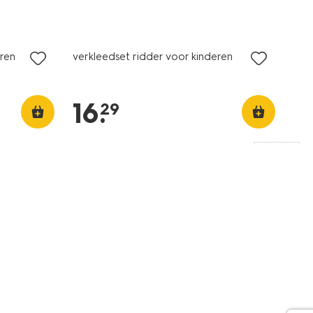
eren
verkleedset ridder voor kinderen
16
.
29