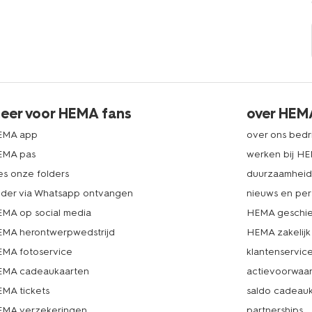
eer voor HEMA fans
over HEM
EMA app
over ons bedri
EMA pas
werken bij H
es onze folders
duurzaamhei
lder via Whatsapp ontvangen
nieuws en per
MA op social media
HEMA geschie
MA herontwerpwedstrijd
HEMA zakelijk
MA fotoservice
klantenservic
MA cadeaukaarten
actievoorwaa
MA tickets
saldo cadeau
MA verzekeringen
partnerships