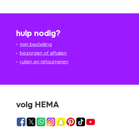
hulp nodig?
mijn bestelling
bezorgen of afhalen
ruilen en retourneren
volg HEMA