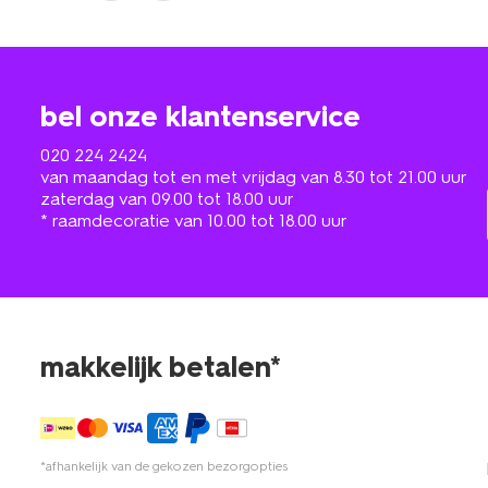
bel onze klantenservice
020 224 2424
van maandag tot en met vrijdag van 8.30 tot 21.00 uur
zaterdag van 09.00 tot 18.00 uur
* raamdecoratie van 10.00 tot 18.00 uur
makkelijk betalen*
*afhankelijk van de gekozen bezorgopties