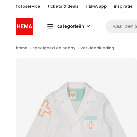
fotoservice
tickets & deals
HEMA app
inspiratie
waar ben j
categorieën
home
speelgoed en hobby
verkleedkleding