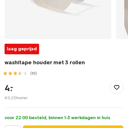
laag geprijsd
washitape houder met 3 rollen
(10)
/speelgoed-
hobby/knutselen/washi-
4
.
–
tape/washitape-
houder-
€
0
.
27
/meter
met-
3-
rollen-
voor 22:00 besteld, binnen 1-3 werkdagen in huis
14170171.html