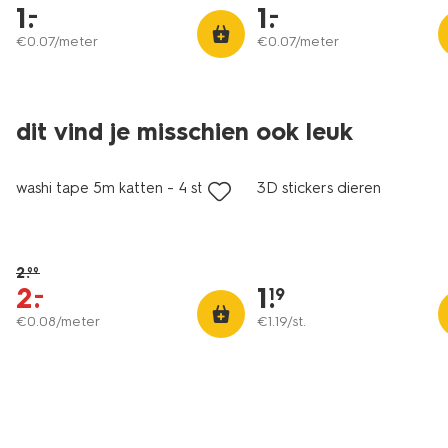
1
.
1
.
–
–
€
0
.
07
/meter
€
0
.
07
/meter
dit vind je misschien ook leuk
sale
washi tape 5m katten - 4 stuks
3D stickers dieren
2
.
99
2
.
1
.
–
19
€
0
.
08
/meter
€
1
.
19
/st.