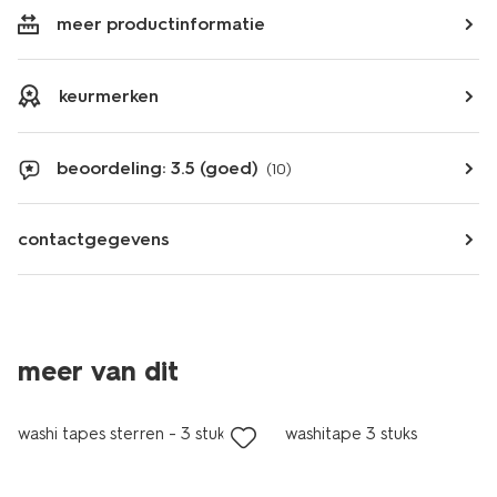
meer productinformatie
keurmerken
beoordeling: 3.5 (goed)
(10)
contactgegevens
meer van dit
laag geprijsd
laag geprijsd
washi tapes sterren - 3 stuks
washitape 3 stuks