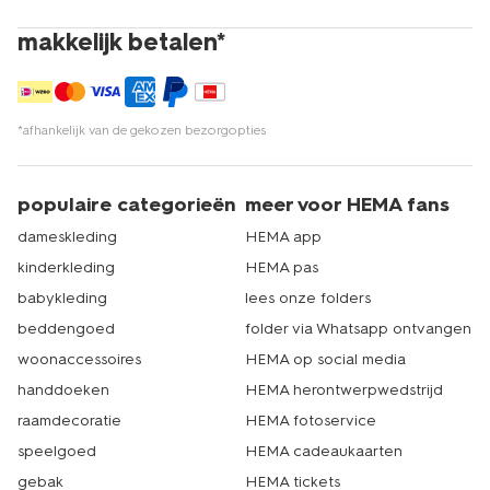
makkelijk betalen*
*afhankelijk van de gekozen bezorgopties
populaire categorieën
meer voor HEMA fans
dameskleding
HEMA app
kinderkleding
HEMA pas
babykleding
lees onze folders
beddengoed
folder via Whatsapp ontvangen
woonaccessoires
HEMA op social media
handdoeken
HEMA herontwerpwedstrijd
raamdecoratie
HEMA fotoservice
speelgoed
HEMA cadeaukaarten
gebak
HEMA tickets