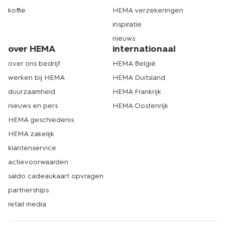
koffie
HEMA verzekeringen
inspiratie
nieuws
over HEMA
internationaal
over ons bedrijf
HEMA België
werken bij HEMA
HEMA Duitsland
duurzaamheid
HEMA Frankrijk
nieuws en pers
HEMA Oostenrijk
HEMA geschiedenis
HEMA zakelijk
klantenservice
actievoorwaarden
saldo cadeaukaart opvragen
partnerships
retail media