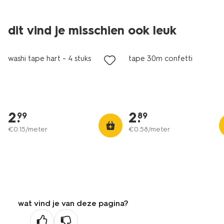
dit vind je misschien ook leuk
washi tape hart - 4 stuks
tape 30m confetti
2
.
2
.
99
89
€
0
.
15
/meter
€
0
.
58
/meter
wat vind je van deze pagina?