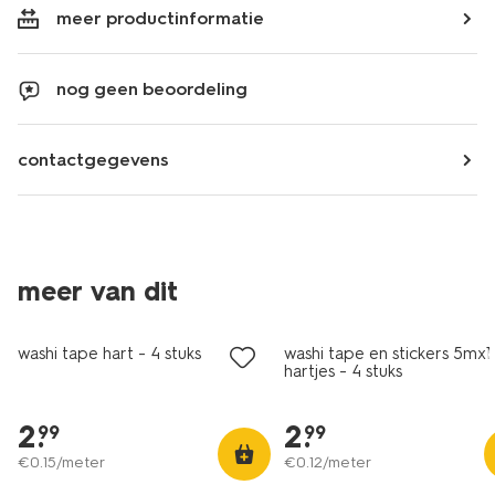
meer productinformatie
nog geen beoordeling
contactgegevens
meer van dit
nieuw
washi tape hart - 4 stuks
washi tape en stickers 5mx
hartjes - 4 stuks
2
.
2
.
99
99
€
0
.
15
/meter
€
0
.
12
/meter