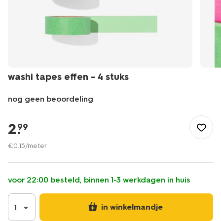
washi tapes effen - 4 stuks
nog geen beoordeling
/speelgoed-
hobby/knutselen/washi-
2
.
99
tape/washi-
tapes-
€
0
.
15
/meter
effen-
-
-4-
voor 22:00 besteld, binnen 1-3 werkdagen in huis
stuks-
14793286.html
in winkelmandje
1