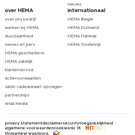
nieuws
over HEMA
internationaal
over ons bedrijf
HEMA België
werken bij HEMA
HEMA Duitsland
duurzaamheid
HEMA Frankrijk
nieuws en pers
HEMA Oostenrijk
HEMA geschiedenis
HEMA zakelijk
klantenservice
actievoorwaarden
saldo cadeaukaart opvragen
partnerships
retail media
privacy statement
disclaimer
security
toegankelijkheid
algemene voorwaarden
cookies
nix 18
thuiswinkel waarborg