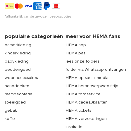
*afhankelijk van de gekozen bezorgopties
populaire categorieën
meer voor HEMA fans
dameskleding
HEMA app
kinderkleding
HEMA pas
babykleding
lees onze folders
beddengoed
folder via Whatsapp ontvangen
woonaccessoires
HEMA op social media
handdoeken
HEMA herontwerpwedstrijd
raamdecoratie
HEMA fotoservice
speelgoed
HEMA cadeaukaarten
gebak
HEMA tickets
koffie
HEMA verzekeringen
inspiratie