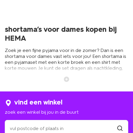
shortama’s voor dames kopen bij
HEMA
Zoek je een fijne pyjama voor in de zomer? Dan is een
shortama voor dames vast iets voor jou! Een shortama is
een pyjamaset met een korte broek en een shirt met
korte mouwen. Je kunt de set dragen als nachtkleding,
maar ook als loungekleding voor overdag. Een shortama
zit namelijk super comfortabel! In ons online assortiment
vind je shortama’s voor dames in verschillende kleuren,
maten en dessins. Van exemplaren met ruitjes en
streepjes in vrolijke kleuren tot effen varianten in een
vind een winkel
rustige tint. Welke shortama klik jij in je winkelmandje?
zoek een winkel bij jou in de buurt
katoenen shortama’s voor dames:
zoek
een
heerlijk om in te slapen en te