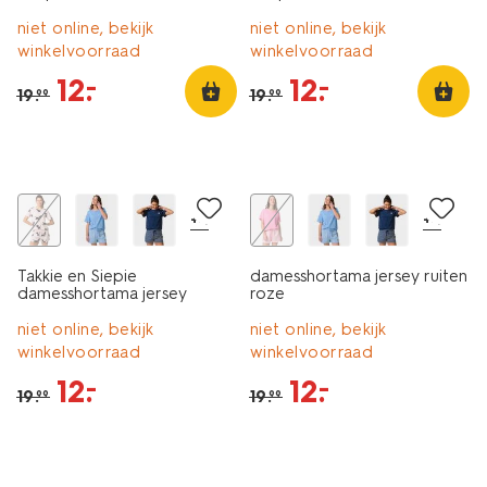
niet online, bekijk
niet online, bekijk
winkelvoorraad
winkelvoorraad
12
.
12
.
–
–
19
.
19
.
99
99
sale
sale
+4
+4
Takkie en Siepie
damesshortama jersey ruiten
damesshortama jersey
roze
lichtroze
niet online, bekijk
niet online, bekijk
winkelvoorraad
winkelvoorraad
12
.
12
.
–
–
19
.
19
.
99
99