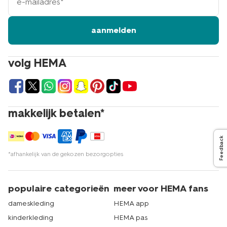
mailadres
hem zo snel mogelijk in huis hebt. Slaap je graag in een
boxer en een hemdje? Bekijk dan ook eens ons
assortiment
naadloze boxers voor dames
,
katoenen
aanmelden
boxers voor dames
en
katoenen hemden voor dames
.
Deze voelen zacht aan de huid en zijn ook voor een
écht HEMA-prijsje online te bestellen. Natuurlijk ben je
volg HEMA
ook van harte welkom in de winkel om jouw katoenen
shortama’s voor dames daar te kopen. We hebben 500
winkels in heel Nederland. Er is dus vast een HEMA bij jou
in de buurt te vinden. Fijne nachten! Echt HEMA.
makkelijk betalen*
Feedback
*afhankelijk van de gekozen bezorgopties
populaire categorieën
meer voor HEMA fans
dameskleding
HEMA app
kinderkleding
HEMA pas