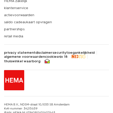
HEMA zakelijk
klantenservice
actievoorwaarden
saldo cadeaukaart opvragen
partnerships
retail media
privacy statement
disclaimer
security
toegankelijkheid
algemene voorwaarden
cookies
nix 18
thuiswinkel waarborg
HEMA B.V., NDSM-straat 10,1033 SB Amsterdam
KvK-nummer: 34215639
IBAN: HEMA NL67INGB0651607663