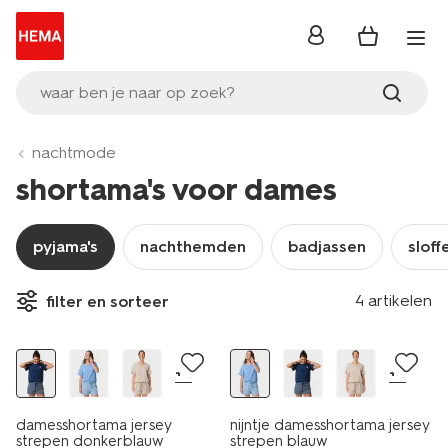
inloggen
waar ben je naar op zoek?
nachtmode
shortama's voor dames
pyjama's
nachthemden
badjassen
sloff
4 artikelen
filter en sorteer
sale
sale
+4
+4
damesshortama jersey
nijntje damesshortama jersey
strepen donkerblauw
strepen blauw