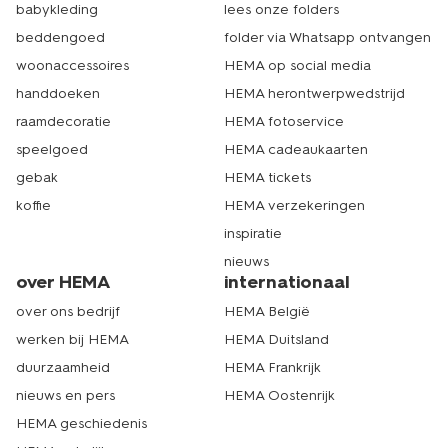
babykleding
lees onze folders
beddengoed
folder via Whatsapp ontvangen
woonaccessoires
HEMA op social media
handdoeken
HEMA herontwerpwedstrijd
raamdecoratie
HEMA fotoservice
speelgoed
HEMA cadeaukaarten
gebak
HEMA tickets
koffie
HEMA verzekeringen
inspiratie
nieuws
over HEMA
internationaal
over ons bedrijf
HEMA België
werken bij HEMA
HEMA Duitsland
duurzaamheid
HEMA Frankrijk
nieuws en pers
HEMA Oostenrijk
HEMA geschiedenis