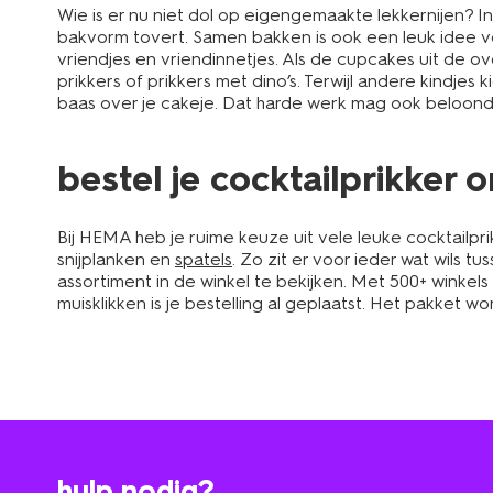
Wie is er nu niet dol op eigengemaakte lekkernijen? 
bakvorm tovert. Samen bakken is ook een leuk idee vo
vriendjes en vriendinnetjes. Als de cupcakes uit de ov
prikkers of prikkers met dino’s. Terwijl andere kindjes 
baas over je cakeje. Dat harde werk mag ook beloond 
bestel je cocktailprikker 
Bij HEMA heb je ruime keuze uit vele leuke cocktailpri
snijplanken en
spatels
. Zo zit er voor ieder wat wils 
assortiment in de winkel te bekijken. Met 500+ winkels zi
muisklikken is je bestelling al geplaatst. Het pakket 
hulp nodig?