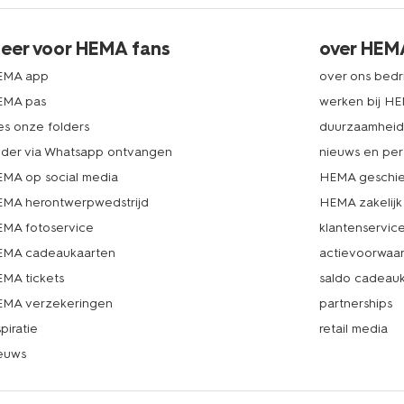
eer voor HEMA fans
over HEM
EMA app
over ons bedri
EMA pas
werken bij H
es onze folders
duurzaamhei
lder via Whatsapp ontvangen
nieuws en per
MA op social media
HEMA geschie
MA herontwerpwedstrijd
HEMA zakelijk
MA fotoservice
klantenservic
MA cadeaukaarten
actievoorwaa
MA tickets
saldo cadeau
MA verzekeringen
partnerships
spiratie
retail media
euws