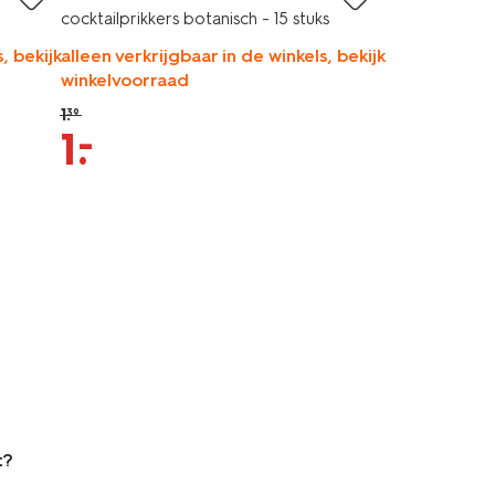
cocktailprikkers botanisch - 15 stuks
, bekijk
alleen verkrijgbaar in de winkels, bekijk
winkelvoorraad
1
.
39
–
1
.
t?