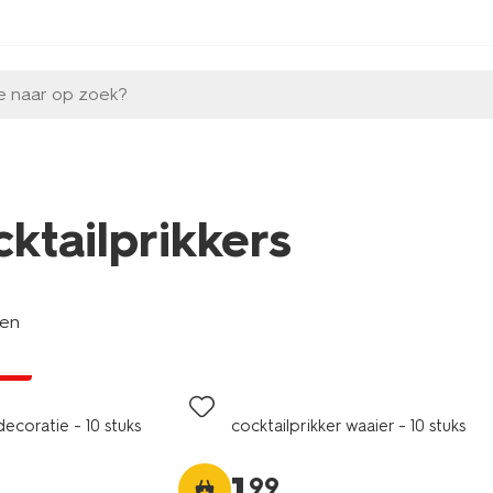
e naar op zoek?
cktailprikkers
len
jsd
decoratie - 10 stuks
cocktailprikker waaier - 10 stuks
99