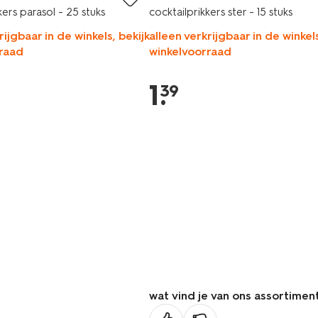
kers parasol - 25 stuks
cocktailprikkers ster - 15 stuks
rijgbaar in de winkels, bekijk
alleen verkrijgbaar in de winkels
raad
winkelvoorraad
1
.
39
wat vind je van ons assortimen