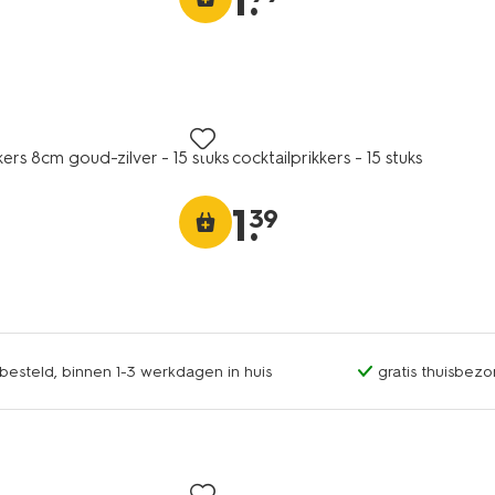
1
.
kers 8cm goud-zilver - 15 stuks
cocktailprikkers - 15 stuks
1
.
39
esteld, binnen 1-3 werkdagen in huis
gratis thuisbezo