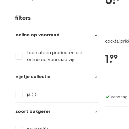
0
.
filters
online op voorraad
cocktailprik
toon alleen producten die
1
.
99
online op voorraad zijn
nijntje collectie
ja
(1)
vandaag b
soort bakgerei