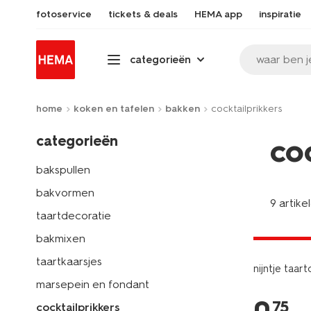
fotoservice
tickets & deals
HEMA app
inspiratie
waar ben j
categorieën
home
koken en tafelen
bakken
cocktailprikkers
categorieën
co
bakspullen
bakvormen
9 artike
taartdecoratie
laag gepri
bakmixen
taartkaarsjes
nijntje taart
marsepein en fondant
75
cocktailprikkers