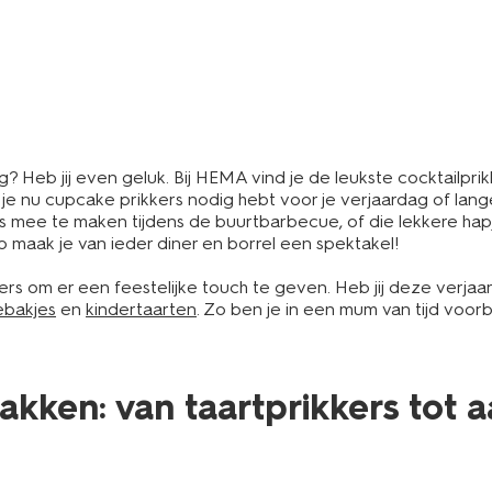
 Heb jij even geluk. Bij HEMA vind je de leukste cocktailprikk
f je nu cupcake prikkers nodig hebt voor je verjaardag of lan
es mee te maken tijdens de buurtbarbecue, of die lekkere hap
Zo maak je van ieder diner en borrel een spektakel!
kers om er een feestelijke touch te geven. Heb jij deze verja
ebakjes
en
kindertaarten
. Zo ben je in een mum van tijd voorbe
bakken: van taartprikkers tot 