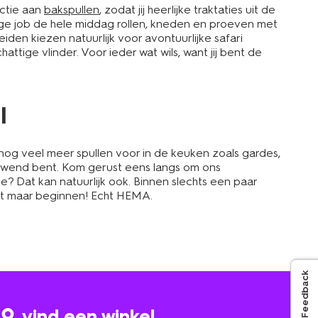
ectie aan
bakspullen
, zodat jij heerlijke traktaties uit de
ige job de hele middag rollen, kneden en proeven met
iden kiezen natuurlijk voor avontuurlijke safari
attige vlinder. Voor ieder wat wils, want jij bent de
l
k nog veel meer spullen voor in de keuken zoals gardes,
s gewend bent. Kom gerust eens langs om ons
line? Dat kan natuurlijk ook. Binnen slechts een paar
pret maar beginnen! Echt HEMA.
Feedback
vind een winkel