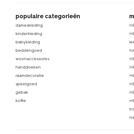
populaire categorieën
m
dameskleding
H
kinderkleding
H
babykleding
le
beddengoed
fo
woonaccessoires
HE
handdoeken
HE
raamdecoratie
HE
speelgoed
HE
gebak
HE
koffie
HE
in
ni