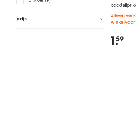
prikker
(9)
cocktailprik
alleen verk
prijs
winkelvoor
1
.
59