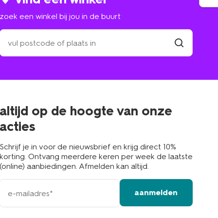
zoek een winkel bij jou in de buurt
zoek
een
winkel
vind
winkel
bij
jou
in
de
buurt
altijd op de hoogte van onze
acties
Schrijf je in voor de nieuwsbrief en krijg direct 10%
korting. Ontvang meerdere keren per week de laatste
(online) aanbiedingen. Afmelden kan altijd.
e-
aanmelden
mailadres