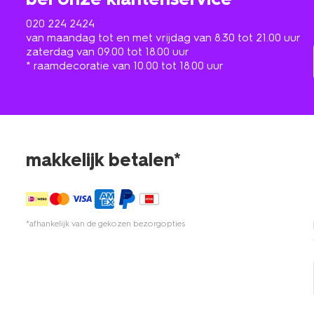
020 224 2424
van maandag tot en met vrijdag van 8.30 tot 21.00 uur
zaterdag van 09.00 tot 18.00 uur
* raamdecoratie van 10.00 tot 18.00 uur
makkelijk betalen*
*afhankelijk van de gekozen bezorgopties