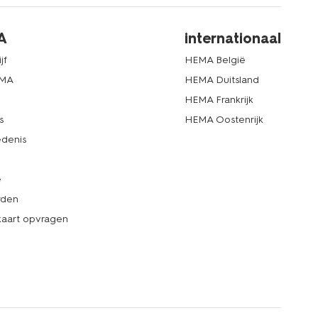
A
internationaal
jf
HEMA België
EMA
HEMA Duitsland
d
HEMA Frankrijk
s
HEMA Oostenrijk
denis
e
rden
kaart opvragen