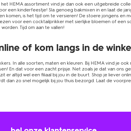
In het HEMA assortiment vind je dan ook een uitgebreide coll
or een kinderfeestje! Sla genoeg bakmixen in en laat de jar
en komen, is het tijd om te versieren! De stoere jongens en me
kiezen voor een cocktailprikker met sierlijke bloemen of een sch
worden. Tijd om aan te vallen!
online of kom langs in de winke
kkers. In alle soorten, maten en kleuren. Bij HEMA vind je oo
tussen! En dat voor een zacht prijsje. Net zoals je dat van on
t er altijd wel een filiaal bij jou in de buurt. Shop je liever on
wordt dan zo snel mogelijk bij jou thuis bezorgd. Laat de voor
bel onze klantenservice