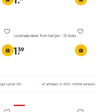
1
.
cocktailprikker 9cm hartjes - 15 stuks
1
.
39
rgd vanaf 30.-
afhalen in 500+ HEMA winkels
sale