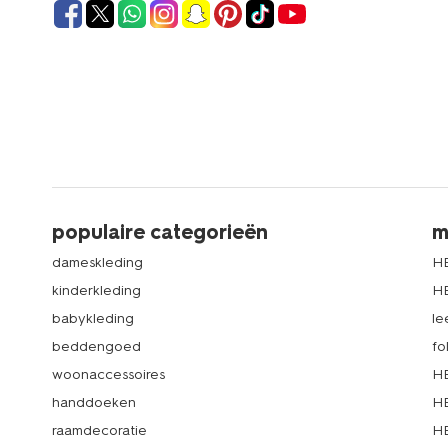
populaire categorieën
m
dameskleding
H
kinderkleding
H
babykleding
le
beddengoed
fo
woonaccessoires
HE
handdoeken
HE
raamdecoratie
HE