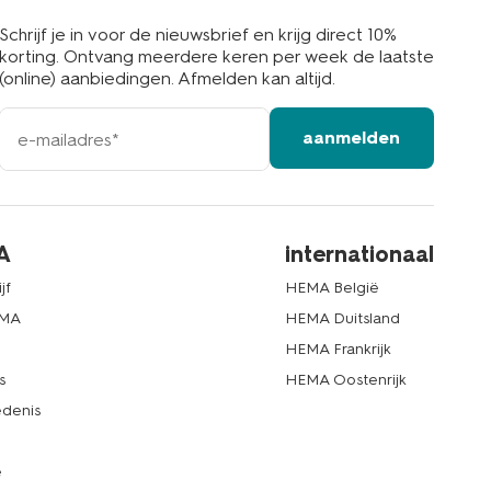
Schrijf je in voor de nieuwsbrief en krijg direct 10%
korting. Ontvang meerdere keren per week de laatste
(online) aanbiedingen. Afmelden kan altijd.
e-
aanmelden
mailadres
A
internationaal
jf
HEMA België
EMA
HEMA Duitsland
d
HEMA Frankrijk
s
HEMA Oostenrijk
denis
e