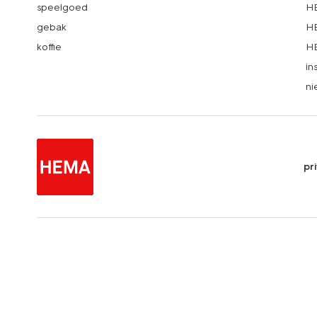
speelgoed
HE
gebak
HE
koffie
HE
in
ni
pr