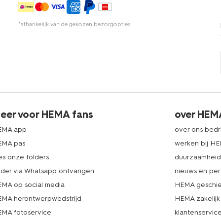
*afhankelijk van de gekozen bezorgopties
eer voor HEMA fans
over HEM
EMA app
over ons bedri
EMA pas
werken bij H
es onze folders
duurzaamhei
lder via Whatsapp ontvangen
nieuws en per
MA op social media
HEMA geschie
MA herontwerpwedstrijd
HEMA zakelijk
MA fotoservice
klantenservic