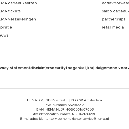
MA cadeaukaarten
actievoorwaa
MA tickets
saldo cadeau
MA verzekeringen
partnerships
spiratie
retail media
euws
ivacy statement
disclaimer
security
toegankelijkheid
algemene voor
HEMA B.V., NDSM-straat 10,1033 SB Amsterdam
KvK-nummer: 34215639
IBAN: HEMA NL67INGB0651607663
Btw-identificatienummer: NL814217412B01
E-mailadres klantenservice: hemaklantenservice@hema.nl