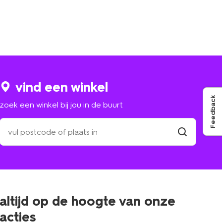
vind een winkel
Feedback
zoek een winkel bij jou in de buurt
zoek
een
winkel
vind
winkel
bij
jou
in
de
buurt
altijd op de hoogte van onze
acties