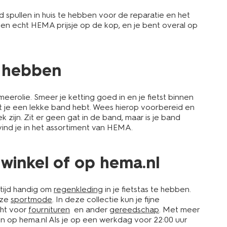
jd spullen in huis te hebben voor de reparatie en het
 een echt HEMA prijsje op de kop, en je bent overal op
t hebben
eerolie. Smeer je ketting goed in en je fietst binnen
t je een lekke band hebt. Wees hierop voorbereid en
k zijn. Zit er geen gat in de band, maar is je band
ind je in het assortiment van HEMA.
 winkel of op hema.nl
ltijd handig om
regenkleding
in je fietstas te hebben.
nze
sportmode
. In deze collectie kun je fijne
cht voor
fournituren
en ander
gereedschap
. Met meer
ucten op hema.nl Als je op een werkdag voor 22:00 uur