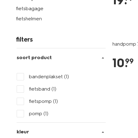
19
.
fietsbagage
fietshelmen
filters
handpomp 7
soort product
10
.
99
bandenplakset
(1)
fietsband
(1)
fietspomp
(1)
pomp
(1)
kleur