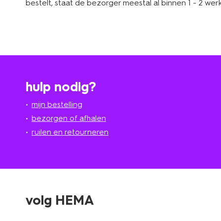
bestelt, staat de bezorger meestal al binnen 1 - 2 w
hulp nodig?
mijn bestelling
bezorgen of afhalen
ruilen en retourneren
volg HEMA