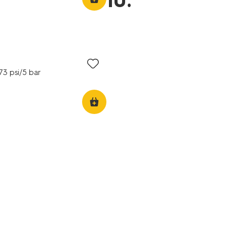
10
.
3 psi/5 bar