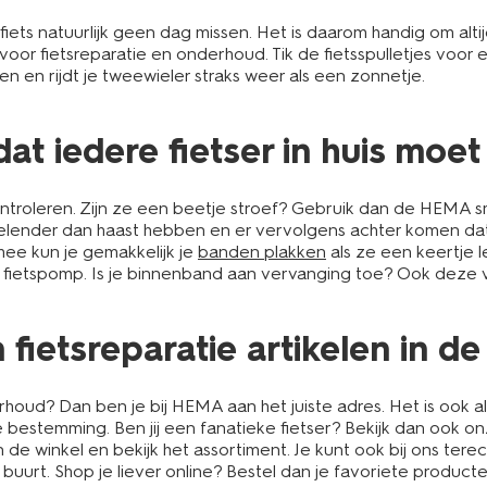
e fiets natuurlijk geen dag missen. Het is daarom handig om alti
voor fietsreparatie en onderhoud. Tik de fietsspulletjes voor
en en rijdt je tweewieler straks weer als een zonnetje.
at iedere fietser in huis moe
controleren. Zijn ze een beetje stroef? Gebruik dan de HEMA sm
ervelender dan haast hebben en er vervolgens achter komen da
rmee kun je gemakkelijk je
banden plakken
als ze een keertje le
fietspomp. Is je binnenband aan vervanging toe? Ook deze v
fietsreparatie artikelen in de
houd? Dan ben je bij HEMA aan het juiste adres. Het is ook a
 bestemming. Ben jij een fanatieke fietser? Bekijk dan ook o
 de winkel en bekijk het assortiment. Je kunt ook bij ons tere
n de buurt. Shop je liever online? Bestel dan je favoriete prod