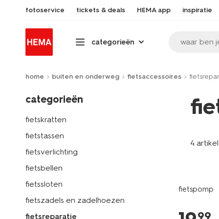
fotoservice
tickets & deals
HEMA app
inspiratie
waar ben j
categorieën
home
buiten en onderweg
fietsaccessoires
fietsrepa
categorieën
fie
fietskratten
fietstassen
4 artike
fietsverlichting
fietsbellen
fietssloten
fietspomp
fietszadels en zadelhoezen
99
fietsreparatie