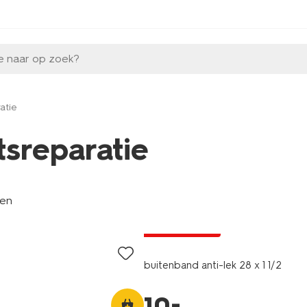
e naar op zoek?
ratie
tsreparatie
len
laag geprijsd
buitenband anti-lek 28 x 1 1/2
–