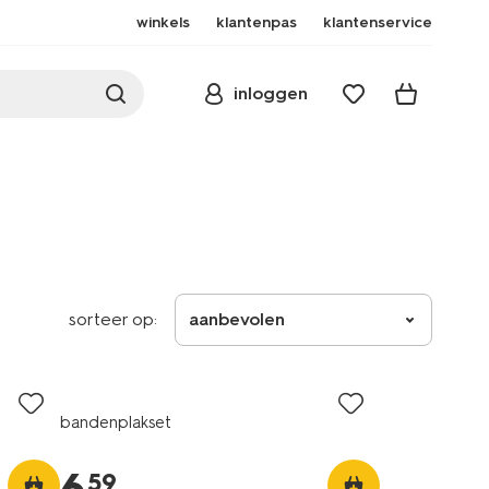
winkels
klantenpas
klantenservice
inloggen
sorteer op:
aanbevolen
bandenplakset
59