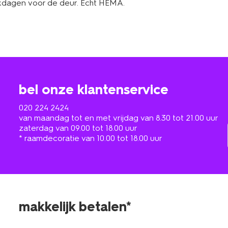
erkdagen voor de deur. Echt HEMA.
bel onze klantenservice
020 224 2424
van maandag tot en met vrijdag van 8.30 tot 21.00 uur
zaterdag van 09.00 tot 18.00 uur
* raamdecoratie van 10.00 tot 18.00 uur
makkelijk betalen*