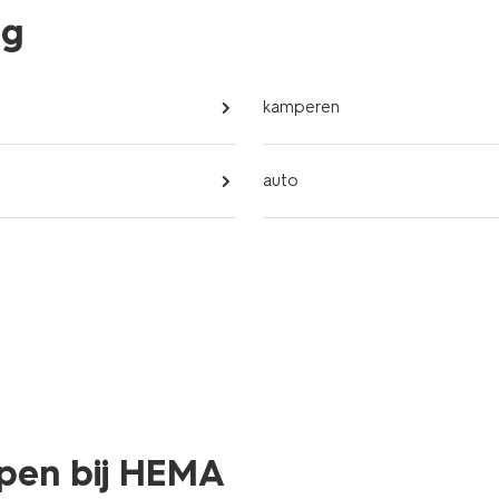
eg
kamperen
auto
kopen bij HEMA