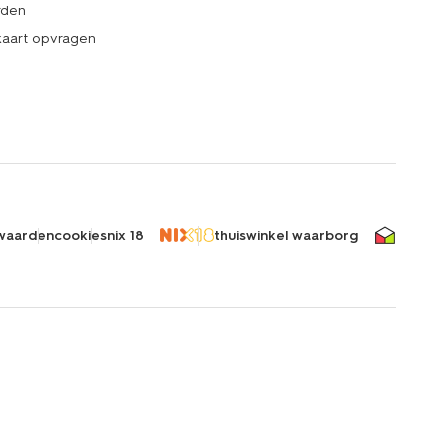
rden
kaart opvragen
waarden
cookies
nix 18
thuiswinkel waarborg