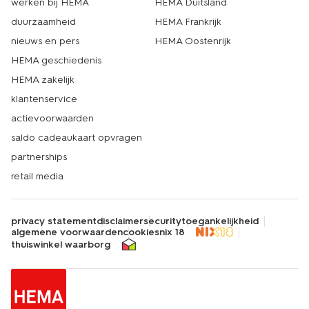
werken bij HEMA
HEMA Duitsland
duurzaamheid
HEMA Frankrijk
nieuws en pers
HEMA Oostenrijk
HEMA geschiedenis
HEMA zakelijk
klantenservice
actievoorwaarden
saldo cadeaukaart opvragen
partnerships
retail media
privacy statement
disclaimer
security
toegankelijkheid
algemene voorwaarden
cookies
nix 18
thuiswinkel waarborg