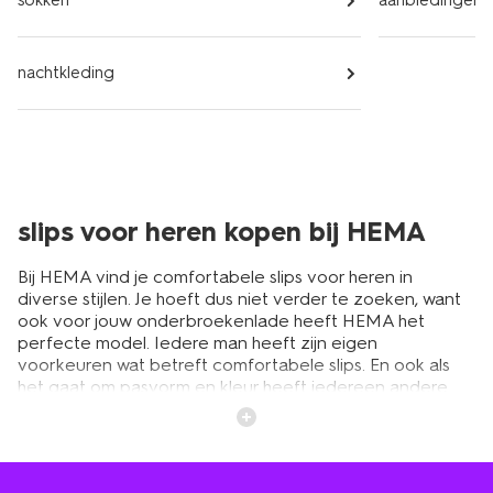
sokken
aanbiedingen
nachtkleding
slips voor heren kopen bij HEMA
Bij HEMA vind je comfortabele slips voor heren in
diverse stijlen. Je hoeft dus niet verder te zoeken, want
ook voor jouw onderbroekenlade heeft HEMA het
perfecte model. Iedere man heeft zijn eigen
voorkeuren wat betreft comfortabele slips. En ook als
het gaat om pasvorm en kleur heeft iedereen andere
wensen. Daarom vind je bij HEMA een uitgebreid
assortiment
ondergoed
. Zo hebben we verschillende
herenslips in effen kleuren van fijne materialen. Zo
hebben we bijvoorbeeld ondergoed van katoen maar