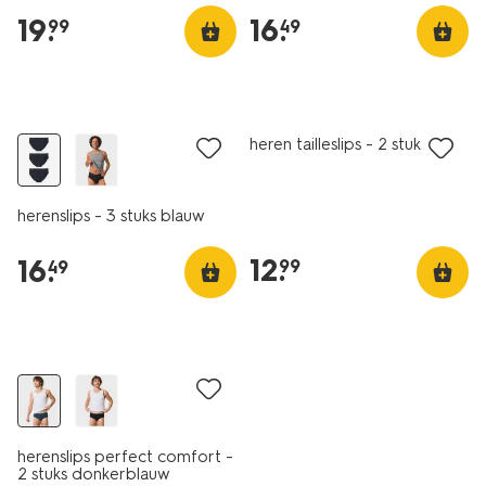
19
.
16
.
99
49
3 stuks
2 stuks
2+1 gratis
2+1 gratis
heren tailleslips - 2 stuks wit
herenslips - 3 stuks blauw
12
.
16
.
99
49
2+1 gratis
herenslips perfect comfort -
2 stuks donkerblauw