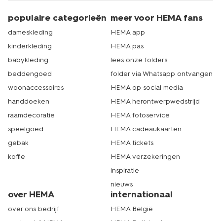
slips voor dames
. Laat je bestelling eenvoudig
thuisbezorgen of kies ervoor om deze af te halen in één
populaire categorieën
meer voor HEMA fans
van onze winkels. Eerst de stofjes even in het echt zien
en voelen? HEMA heeft meer dan 500 winkels in
dameskleding
HEMA app
Nederland. Er zit dus altijd een HEMA winkel bij jou in de
kinderkleding
HEMA pas
buurt. Echt HEMA.
babykleding
lees onze folders
beddengoed
folder via Whatsapp ontvangen
woonaccessoires
HEMA op social media
handdoeken
HEMA herontwerpwedstrijd
raamdecoratie
HEMA fotoservice
speelgoed
HEMA cadeaukaarten
gebak
HEMA tickets
koffie
HEMA verzekeringen
inspiratie
nieuws
over HEMA
internationaal
over ons bedrijf
HEMA België