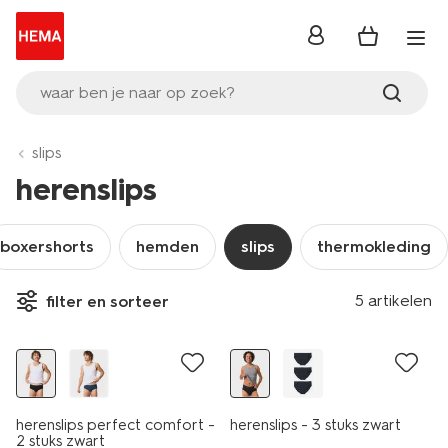
inloggen
waar ben je naar op zoek?
slips
herenslips
boxershorts
hemden
slips
thermokleding
3 stuks
5 artikelen
filter en sorteer
2+1 gratis
2+1 gratis
herenslips perfect comfort -
herenslips - 3 stuks zwart
2 stuks zwart