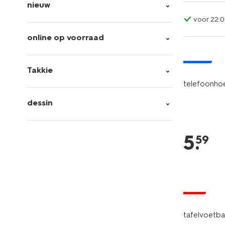
nieuw
voor 22:0
online op voorraad
nieuw
Takkie
telefoonhoe
dessin
5
.
59
sale
tafelvoetba