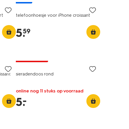
rt
telefoonhoesje voor iPhone croissant
5
.
59
nieuw
laag geprijsd
issant
sieradendoos rond
online nog 11 stuks op voorraad
–
5
.