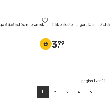
tje 8.3x8.3x1.5cm keramiek
Takkie sleutelhangers 15cm - 2 stuk
3
.
99
pagina 1 van 14
1
...
2
3
4
5