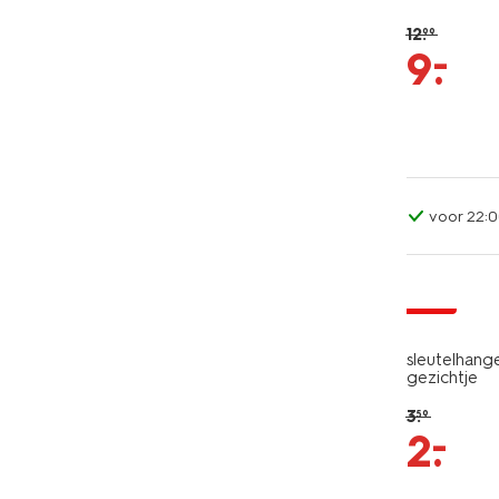
12
.
99
–
9
.
voor 22:0
sale
sleutelhang
gezichtje
3
.
59
–
2
.