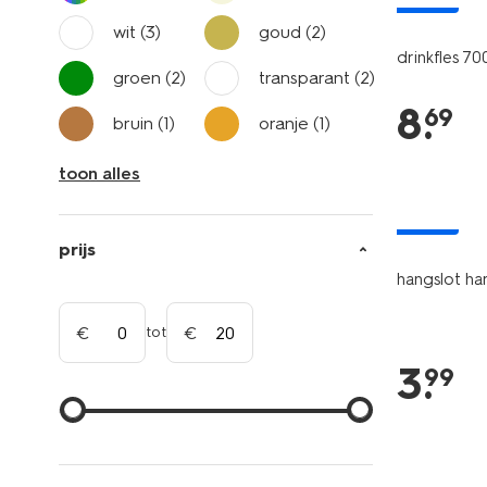
wit
(3)
goud
(2)
drinkfles 70
groen
(2)
transparant
(2)
8
.
69
bruin
(1)
oranje
(1)
toon alles
nieuw
prijs
hangslot ha
tot
3
.
99