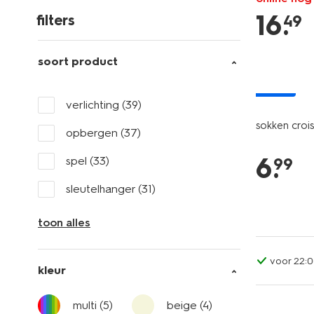
16
.
49
filters
soort product
nieuw
verlichting
(39)
sokken crois
opbergen
(37)
6
.
spel
(33)
99
sleutelhanger
(31)
toon alles
voor 22:0
kleur
multi
(5)
beige
(4)
nieuw