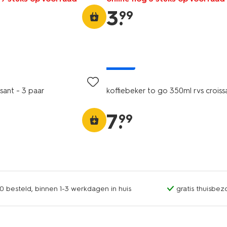
3
.
99
nieuw
sant - 3 paar
koffiebeker to go 350ml rvs croiss
7
.
99
0 besteld, binnen 1-3 werkdagen in huis
gratis thuisbez
nieuw
laag geprijsd