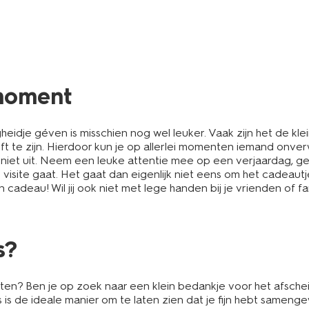
 moment
igheidje géven is misschien nog wel leuker. Vaak zijn het de kl
t te zijn. Hierdoor kun je op allerlei momenten iemand onverwac
niet uit. Neem een leuke attentie mee op een verjaardag, g
visite gaat. Het gaat dan eigenlijk niet eens om het cadeautje
n cadeau! Wil jij ook niet met lege handen bij je vrienden of
s?
ten? Ben je op zoek naar een klein bedankje voor het afschei
’s is de ideale manier om te laten zien dat je fijn hebt sameng