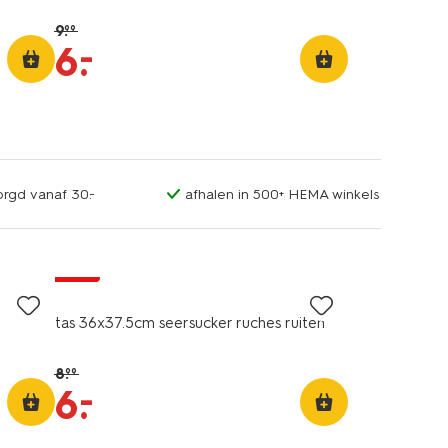
9
.
99
–
6
.
orgd vanaf 30.-
afhalen in 500+ HEMA winkels
sale
tas 36x37.5cm seersucker ruches ruiten
8
.
99
–
6
.