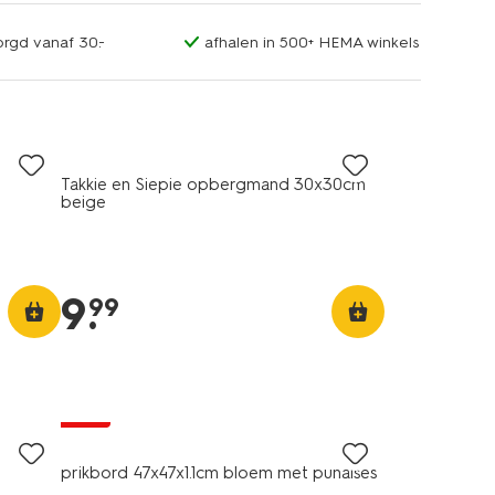
orgd vanaf 30.-
afhalen in 500+ HEMA winkels
Takkie en Siepie opbergmand 30x30cm
beige
9
.
99
sale
prikbord 47x47x1.1cm bloem met punaises