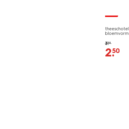
sale
theeschotel
bloemvorm
3
.
59
2
.
50