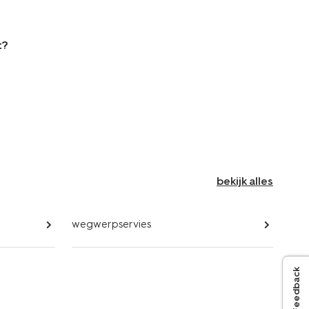
t?
bekijk alles
wegwerpservies
Feedback