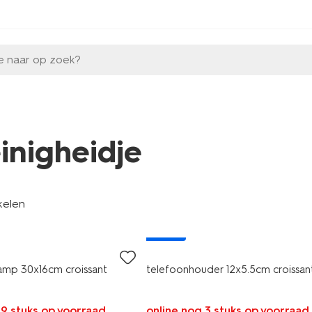
e naar op zoek?
einigheidje
kelen
nieuw
amp 30x16cm croissant
telefoonhouder 12x5.5cm croissan
 9 stuks op voorraad
online nog 3 stuks op voorraad