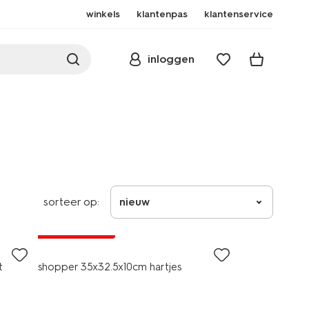
winkels
klantenpas
klantenservice
inloggen
sorteer op:
nieuw
nieuw
laag geprijsd
t
shopper 35x32.5x10cm hartjes