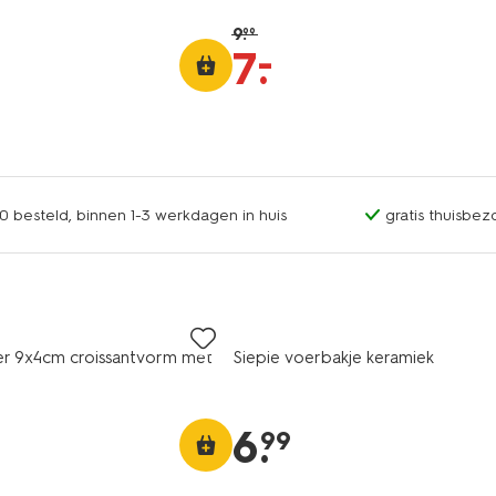
9
.
99
–
7
.
0 besteld, binnen 1-3 werkdagen in huis
gratis thuisbez
er 9x4cm croissantvorm met
Siepie voerbakje keramiek
6
.
99