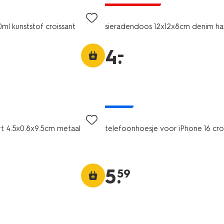
0ml kunststof croissant
sieradendoos 12x12x8cm denim ha
–
4
.
nieuw
rt 4.5x0.8x9.5cm metaal
telefoonhoesje voor iPhone 16 cro
5
.
59