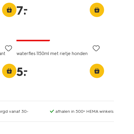
–
7
.
nieuw
laag geprijsd
ant
waterfles 1150ml met rietje honden
–
5
.
orgd vanaf 30.-
afhalen in 500+ HEMA winkels
nieuw