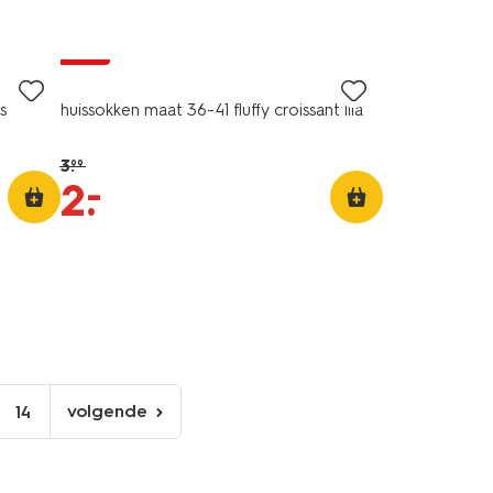
sale
s
huissokken maat 36-41 fluffy croissant lila
3
.
99
–
2
.
volgende
14
volgende
pagina