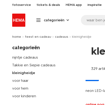
fotoservice
tickets & deals
HEMA app
inspiratie
waar ben j
categorieën
home
feest en cadeau
cadeaus
kleinigheidje
categorieën
kl
nijntje cadeaus
Takkie en Siepie cadeaus
329 arti
kleinigheidje
nieuw
voor haar
voor hem
neon LED-l
voor kinderen
online nog