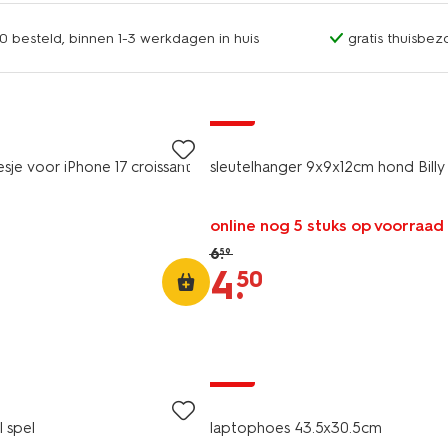
0 besteld, binnen 1-3 werkdagen in huis
gratis thuisbez
sale
sje voor iPhone 17 croissant
sleutelhanger 9x9x12cm hond Billy
online nog 5 stuks op voorraad
6
.
59
4
.
50
sale
l spel
laptophoes 43.5x30.5cm