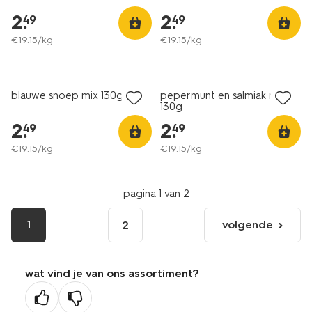
2
.
2
.
49
49
€
19
.
15
/kg
€
19
.
15
/kg
2 voor 3.99
2 voor 3.99
met je HEMA pas
met je HEMA pas
blauwe snoep mix 130g
pepermunt en salmiak mix
130g
2
.
2
.
49
49
€
19
.
15
/kg
€
19
.
15
/kg
pagina 1 van 2
1
volgende
2
volgende
pagina
wat vind je van ons assortiment?