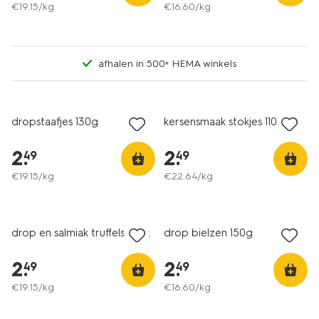
€
19
.
15
/kg
€
16
.
60
/kg
afhalen in 500+ HEMA winkels
2 voor 3.99
2 voor 3.99
met je HEMA pas
met je HEMA pas
dropstaafjes 130g
kersensmaak stokjes 110g
2
.
2
.
49
49
€
19
.
15
/kg
€
22
.
64
/kg
2 voor 3.99
2 voor 3.99
met je HEMA pas
met je HEMA pas
drop en salmiak truffels 130g
drop bielzen 150g
2
.
2
.
49
49
€
19
.
15
/kg
€
16
.
60
/kg
2 voor 3.99
2 voor 3.99
met je HEMA pas
met je HEMA pas