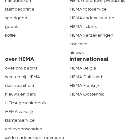
handdoeken
HEMA herontwerpwedstrijd
eigen techniek om deze op te peuzelen. Wij leggen je
raamdecoratie
HEMA fotoservice
als experts graag uit
hoe je een tompouce het beste
eet
. Kun je ze daarna gewoon online bestellen, waarna
speelgoed
HEMA cadeaukaarten
je ze in de winkel kunt ophalen. Je favoriete oud
gebak
HEMA tickets
Hollandse snoepjes bezorgen we zelfs bij je thuis. Hoef
je er niet eens de deur voor uit. Koop je jouw favorieten
koffie
HEMA verzekeringen
liever in één van onze winkels? Dat kan natuurlijk ook.
inspiratie
Met ruim 500 filialen is er altijd een HEMA bij jou in de
nieuws
buurt. Echt HEMA.
over HEMA
internationaal
over ons bedrijf
HEMA België
werken bij HEMA
HEMA Duitsland
duurzaamheid
HEMA Frankrijk
nieuws en pers
HEMA Oostenrijk
HEMA geschiedenis
HEMA zakelijk
klantenservice
actievoorwaarden
saldo cadeaukaart opvragen