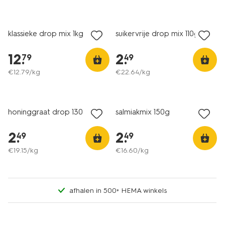
2 voor 3.99
met je HEMA pas
klassieke drop mix 1kg
suikervrije drop mix 110g
12
.
2
.
79
49
€
12
.
79
/kg
€
22
.
64
/kg
2 voor 3.99
2 voor 3.99
met je HEMA pas
met je HEMA pas
honinggraat drop 130
salmiakmix 150g
2
.
2
.
49
49
€
19
.
15
/kg
€
16
.
60
/kg
afhalen in 500+ HEMA winkels
2 voor 3.99
met je HEMA pas