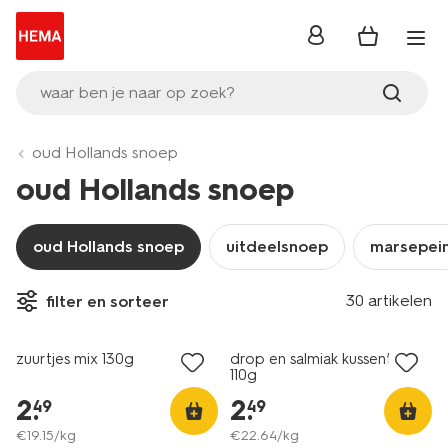
inloggen
waar ben je naar op zoek?
oud Hollands snoep
oud Hollands snoep
oud Hollands snoep
uitdeelsnoep
marsepei
2 voor 3.99
2 voor 3.99
30 artikelen
filter en sorteer
met je HEMA pas
met je HEMA pas
zuurtjes mix 130g
drop en salmiak kussentjes
110g
2
.
2
.
49
49
€
19
.
15
/kg
€
22
.
64
/kg