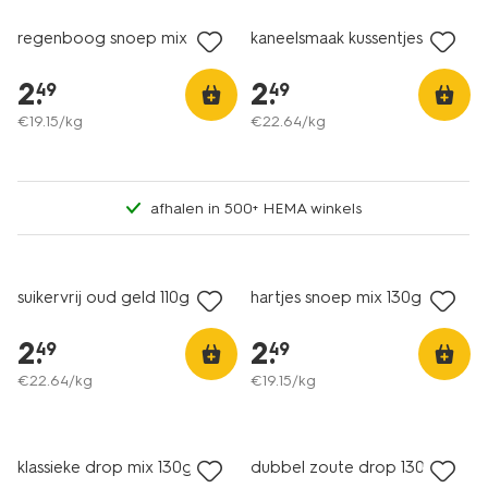
regenboog snoep mix 130g
kaneelsmaak kussentjes 110g
2
.
2
.
49
49
€
19
.
15
/kg
€
22
.
64
/kg
afhalen in 500+ HEMA winkels
2 voor 3.99
2 voor 3.99
met je HEMA pas
met je HEMA pas
suikervrij oud geld 110g
hartjes snoep mix 130g
2
.
2
.
49
49
€
22
.
64
/kg
€
19
.
15
/kg
2 voor 3.99
2 voor 3.99
met je HEMA pas
met je HEMA pas
klassieke drop mix 130g
dubbel zoute drop 130g