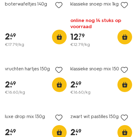
boterwafeltjes 140g
klassieke snoep mix 1kg
online nog 14 stuks op
voorraad
2
.
12
.
49
79
€
17
.
79
/kg
€
12
.
79
/kg
2 voor 3.99
2 voor 3.99
met je HEMA pas
met je HEMA pas
vruchten hartjes 150g
klassieke snoep mix 150g
2
.
2
.
49
49
€
16
.
60
/kg
€
16
.
60
/kg
2 voor 3.99
2 voor 3.99
met je HEMA pas
met je HEMA pas
luxe drop mix 130g
zwart wit pastilles 150g
2
.
2
.
49
49