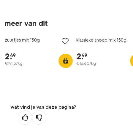
2 voor 3.99
2 voor 3.99
meer van dit
met je HEMA pas
met je HEMA pas
zuurtjes mix 130g
klassieke snoep mix 150g
2
.
2
.
49
49
€
19
.
15
/kg
€
16
.
60
/kg
wat vind je van deze pagina?