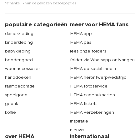
*afhankelijk van de gekozen bezorgopties
populaire categorieën
meer voor HEMA fans
dameskleding
HEMA app
kinderkleding
HEMA pas
babykleding
lees onze folders
beddengoed
folder via Whatsapp ontvangen
woonaccessoires
HEMA op social media
handdoeken
HEMA herontwerpwedstrijd
raamdecoratie
HEMA fotoservice
speelgoed
HEMA cadeaukaarten
gebak
HEMA tickets
koffie
HEMA verzekeringen
inspiratie
nieuws
over HEMA
internationaal