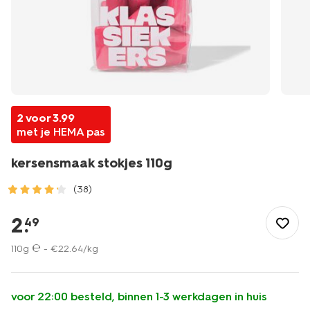
2 voor 3.99
met je HEMA pas
kersensmaak stokjes 110g
(38)
/eten-
drinken/snoep/oud-
2
.
49
hollands/kersensmaak-
stokjes-
110g ℮ -
€
22
.
64
/kg
110g-
10200121.html
voor 22:00 besteld, binnen 1-3 werkdagen in huis