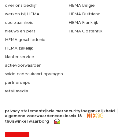
over ons bedrijf
HEMA België
werken bij HEMA
HEMA Duitsland
duurzaamheid
HEMA Frankrijk
nieuws en pers
HEMA Oostenrijk
HEMA geschiedenis
HEMA zakelijk
klantenservice
actievoorwaarden
saldo cadeaukaart opvragen
partnerships
retail media
privacy statement
disclaimer
security
toegankelijkheid
algemene voorwaarden
cookies
nix 18
thuiswinkel waarborg