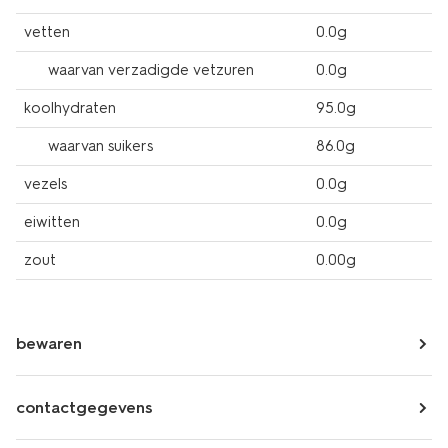
vetten
0.0g
waarvan verzadigde vetzuren
0.0g
koolhydraten
95.0g
waarvan suikers
86.0g
vezels
0.0g
eiwitten
0.0g
zout
0.00g
bewaren
contactgegevens